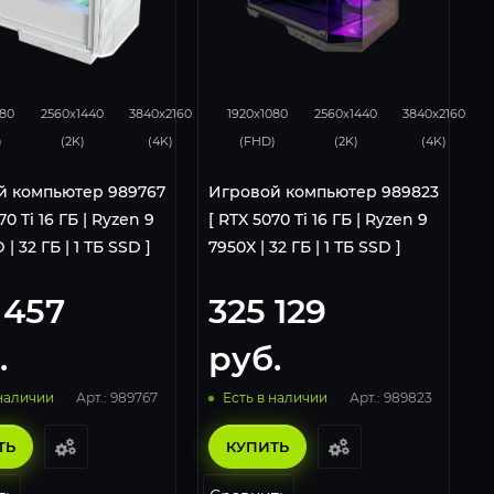
8
276
183
348
276
182
080
2560x1440
3840x2160
1920x1080
2560x1440
3840x2160
)
(2K)
(4K)
(FHD)
(2K)
(4K)
й компьютер 989767
Игровой компьютер 989823
70 Ti 16 ГБ | Ryzen 9
[ RTX 5070 Ti 16 ГБ | Ryzen 9
| 32 ГБ | 1 ТБ SSD ]
7950X | 32 ГБ | 1 ТБ SSD ]
 457
325 129
.
руб.
Арт.: 989767
Арт.: 989823
 наличии
Есть в наличии
ТЬ
КУПИТЬ