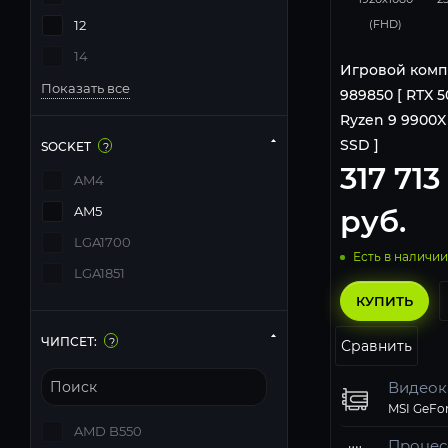
(FHD)
12
14
Игровой комп
Показать все
989850 [ RTX 50
Ryzen 9 9900X |
SSD ]
SOCKET
?
317 713
AM4
руб.
AM5
LGA1700
Есть в наличии
LGA1851
КУПИТЬ
ЧИПСЕТ:
?
Сравнить
Видеок
AMD B550
Процес