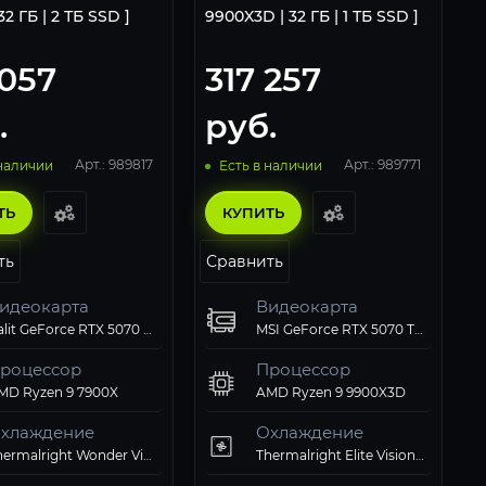
32 ГБ | 2 ТБ SSD ]
9900X3D | 32 ГБ | 1 ТБ SSD ]
 057
317 257
.
руб.
Арт.: 989817
Арт.: 989771
 наличии
Есть в наличии
ТЬ
КУПИТЬ
ть
Сравнить
идеокарта
Видеокарта
Palit GeForce RTX 5070 Ti GamingPro-S OC 16Gb
MSI GeForce RTX 5070 Ti 16GB VENTUS 3X OC
роцессор
Процессор
MD Ryzen 9 7900X
AMD Ryzen 9 9900X3D
хлаждение
Охлаждение
Thermalright Wonder Vision 360 UB ARGB Black
Thermalright Elite Vision 360 ARGB White