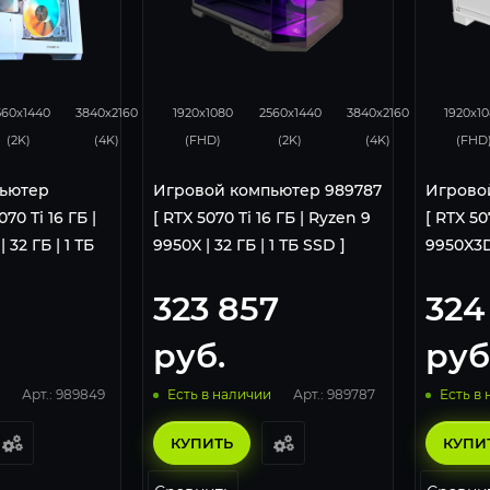
276
183
348
276
182
34
560x1440
3840x2160
1920x1080
2560x1440
3840x2160
1920x1
(2K)
(4K)
(FHD)
(2K)
(4K)
(FHD
ьютер
Игровой компьютер 989787
Игрово
70 Ti 16 ГБ |
[ RTX 5070 Ti 16 ГБ | Ryzen 9
[ RTX 50
 32 ГБ | 1 ТБ
9950X | 32 ГБ | 1 ТБ SSD ]
9950X3D 
323 857
324
руб.
руб
Арт.: 989849
Арт.: 989787
Есть в наличии
Есть в
КУПИТЬ
КУПИ