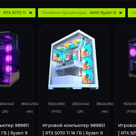
:
RTX 5070 Ti
Линейка процессора::
AMD Ryzen 9
О
276
168
348
276
169
34
560x1440
3840x2160
1920x1080
2560x1440
3840x2160
1920x1
(2K)
(4K)
(FHD)
(2K)
(4K)
(FHD
ьютер 989811
Игровой компьютер 989851
Игрово
6 ГБ | Ryzen 9
[ RTX 5070 Ti 16 ГБ | Ryzen 9
[ RTX 50