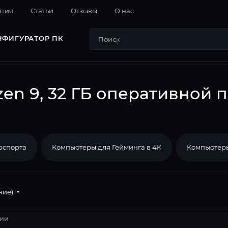
нтия
Cтатьи
Отзывы
О нас
НФИГУРАТОР ПК
n 9, 32 ГБ оперативной п
рспорта
Компьютеры для Гейминга в 4К
Компьютеры
ние)