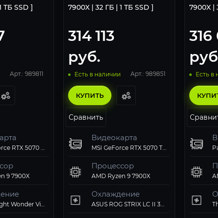
 1 ТБ SSD ]
7900X | 32 ГБ | 1 ТБ SSD ]
7900X | 
7
314 113
316
руб.
руб
Арт.: 989811
Арт.: 989851
Есть в наличии
Есть в
КУПИТЬ
КУПИ
Сравнить
Сравни
арта
Видеокарта
В
Palit GeForce RTX 5070 Ti GamingPro-S OC 16Gb
MSI GeForce RTX 5070 Ti 16GB VENTUS 3X OC
сор
Процессор
П
n 9 7900X
AMD Ryzen 9 7900X
A
ение
Охлаждение
О
Thermalright Wonder Vision 360 UB ARGB Black
ASUS ROG STRIX LC II 360 ARGB White