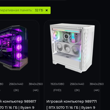
перативная память::
32 ГБ
8
276
182
348
276
183
080
2560x1440
3840x2160
1920x1080
2560x1440
3840x2160
)
(2K)
(4K)
(FHD)
(2K)
(4K)
й компьютер 989817
Игровой компьютер 989771
70 Ti 16 ГБ | Ryzen 9
[ RTX 5070 Ti 16 ГБ | Ryzen 9