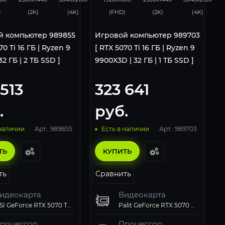
)
(2K)
(4K)
(FHD)
(2K)
(4K)
й компьютер 989855
Игровой компьютер 989703
70 Ti 16 ГБ | Ryzen 9
[ RTX 5070 Ti 16 ГБ | Ryzen 9
32 ГБ | 2 ТБ SSD ]
9900X3D | 32 ГБ | 1 ТБ SSD ]
 513
323 641
.
руб.
Арт.: 989855
Арт.: 989703
 наличии
Есть в наличии
ТЬ
КУПИТЬ
ть
Сравнить
идеокарта
Видеокарта
MSI GeForce RTX 5070 Ti 16GB VENTUS 3X OC
Palit GeForce RTX 5070 Ti GamingPro-S OC 16Gb
роцессор
Процессор