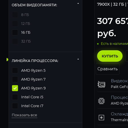
7900X | 32 ГБ |
ОБЪЕМ ВИДЕОПАМЯТИ:
8 ГБ
307 65
12 ГБ
руб.
16 ГБ
32 ГБ
Есть в наличии
КУПИТЬ
ЛИНЕЙКА ПРОЦЕССОРА:
Сравнить
AMD Ryzen 5
AMD Ryzen 7
Видеок
AMD Ryzen 9
Intel Core i5
Процес
AMD Ryze
Intel Core i7
Охлажд
Показать все