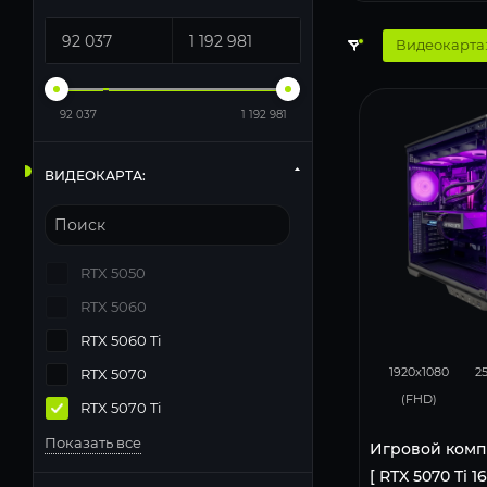
Видеокарта:
92 037
1 192 981
ВИДЕОКАРТА:
RTX 5050
RTX 5060
RTX 5060 Ti
348
1920x1080
2
RTX 5070
(FHD)
RTX 5070 Ti
Показать все
Игровой комп
[ RTX 5070 Ti 1