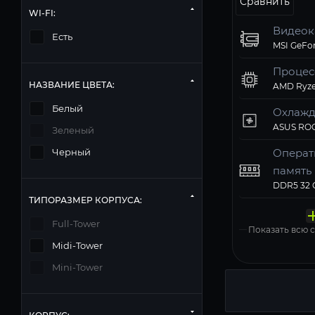
Сравнить
WI-FI:
Видеок
Есть
Процес
НАЗВАНИЕ ЦВЕТА:
AMD Ryze
Белый
Охлажд
Зеленый
Операт
Черный
память
Твердо
Компь
Операц
Матери
Блок п
ТИПОРАЗМЕР КОРПУСА:
накопи
корпус
систем
Gigabyte 
Windows 11
Full-Tower
Показать всю
Midi-Tower
Mini-Tower