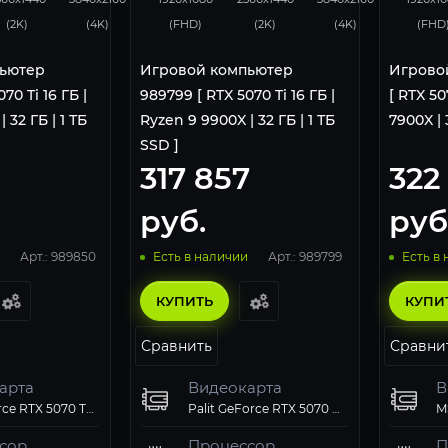
(2K)
(4K)
(FHD)
(2K)
(4K)
(FHD
ьютер
Игровой компьютер
Игрово
70 Ti 16 ГБ |
989799 [ RTX 5070 Ti 16 ГБ |
[ RTX 50
 32 ГБ | 1 ТБ
Ryzen 9 9900X | 32 ГБ | 1 ТБ
7900X | 
SSD ]
317 857
322
руб.
руб
Арт.: 989850
Арт.: 989799
Есть в наличии
Есть в
КУПИТЬ
КУПИ
Сравнить
Сравни
арта
Видеокарта
В
MSI GeForce RTX 5070 Ti 16GB VENTUS 3X OC
Palit GeForce RTX 5070 Ti GamingPro-S OC 16Gb
сор
Процессор
П