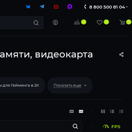
8 800 500 81 04
0
0
0
амяти, видеокарта
 для Гейминга в 2К
Показать еще
FPS