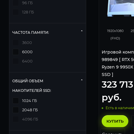
96 ГБ
128 ГБ
348
1920x1080
2
ЧАСТОТА ПАМЯТИ:
(FHD)
3600
Игровой комп
6000
989849 [ RTX 50
6400
Ryzen 9 9950X |
SSD ]
ОБЩИЙ ОБЪЕМ
323 713
НАКОПИТЕЛЕЙ SSD:
руб.
1024 ГБ
Есть в наличии
2048 ГБ
4096 ГБ
КУПИТЬ