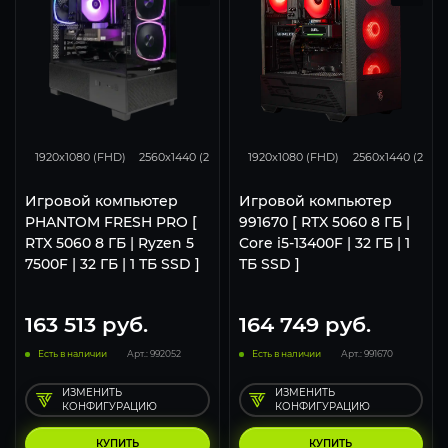
132
105
68
132
105
1920x1080 (FHD)
2560x1440 (2K)
3840x2160 (4K)
1920x1080 (FHD)
2560x1440 (2K)
Игровой компьютер
Игровой компьютер
PHANTOM FRESH PRO [
991670 [ RTX 5060 8 ГБ |
RTX 5060 8 ГБ | Ryzen 5
Core i5-13400F | 32 ГБ | 1
7500F | 32 ГБ | 1 ТБ SSD ]
ТБ SSD ]
163 513
руб.
164 749
руб.
Есть в наличии
Арт.: 992052
Есть в наличии
Арт.: 991670
ИЗМЕНИТЬ
ИЗМЕНИТЬ
КОНФИГУРАЦИЮ
КОНФИГУРАЦИЮ
КУПИТЬ
КУПИТЬ