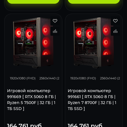
132
105
68
132
105
1920x1080 (FHD)
2560x1440 (2K)
3840x2160 (4K)
1920x1080 (FHD)
2560x1440 (2K)
Игровой компьютер
Игровой компьютер
991669 [ RTX 5060 8 ГБ |
991661 [ RTX 5060 8 ГБ |
Ryzen 5 7500F | 32 ГБ | 1
Ryzen 7 8700F | 32 ГБ | 1
ТБ SSD ]
ТБ SSD ]
164 761
руб.
164 761
руб.