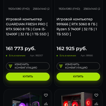
132
105
50
132
105
1920x1080 (FHD)
2560x1440 (2K)
3840x2160 (4K)
1920x1080 (FHD)
2560x1440 (2K)
Игровой компьютер
Игровой компьютер
GUARDIAN FRESH PRO [
991666 [ RTX 5060 8 ГБ |
RTX 5060 8 ГБ | Core i5-
Ryzen 5 7400F | 32 ГБ | 1
12400F | 32 ГБ | 1 ТБ SSD ]
ТБ SSD ]
161 773
руб.
162 925
руб.
Есть в наличии
Арт.: 992057
Есть в наличии
Арт.: 991666
ИЗМЕНИТЬ
ИЗМЕНИТЬ
КОНФИГУРАЦИЮ
КОНФИГУРАЦИЮ
КУПИТЬ
КУПИТЬ