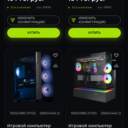
Есть в наличии
Арт.: 991669
Есть в наличии
Арт.: 991661
ИЗМЕНИТЬ
ИЗМЕНИТЬ
КОНФИГУРАЦИЮ
КОНФИГУРАЦИЮ
КУПИТЬ
КУПИТЬ
170
133
85
132
105
1920x1080 (FHD)
2560x1440 (2K)
3840x2160 (4K)
1920x1080 (FHD)
2560x1440 (2K)
Игровой компьютер
Игровой компьютер