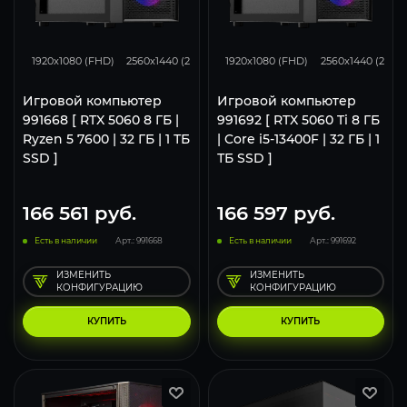
132
105
68
167
132
1920x1080 (FHD)
2560x1440 (2K)
3840x2160 (4K)
1920x1080 (FHD)
2560x1440 (2K)
Игровой компьютер
Игровой компьютер
991668 [ RTX 5060 8 ГБ |
991692 [ RTX 5060 Ti 8 ГБ
Ryzen 5 7600 | 32 ГБ | 1 ТБ
| Core i5-13400F | 32 ГБ | 1
SSD ]
ТБ SSD ]
166 561
руб.
166 597
руб.
Есть в наличии
Арт.: 991668
Есть в наличии
Арт.: 991692
ИЗМЕНИТЬ
ИЗМЕНИТЬ
КОНФИГУРАЦИЮ
КОНФИГУРАЦИЮ
КУПИТЬ
КУПИТЬ