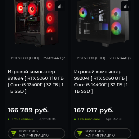
167
132
86
132
105
1920x1080 (FHD)
2560x1440 (2K)
3840x2160 (4K)
1920x1080 (FHD)
2560x1440 (2K)
Игровой компьютер
Игровой компьютер
991694 [ RTX 5060 Ti 8 ГБ
992041 [ RTX 5060 8 ГБ |
| Core i5-12400F | 32 ГБ | 1
Core i5-14400F | 32 ГБ | 1
ТБ SSD ]
ТБ SSD ]
166 789
руб.
167 017
руб.
Есть в наличии
Арт.: 991694
Есть в наличии
Арт.: 992041
ИЗМЕНИТЬ
ИЗМЕНИТЬ
КОНФИГУРАЦИЮ
КОНФИГУРАЦИЮ