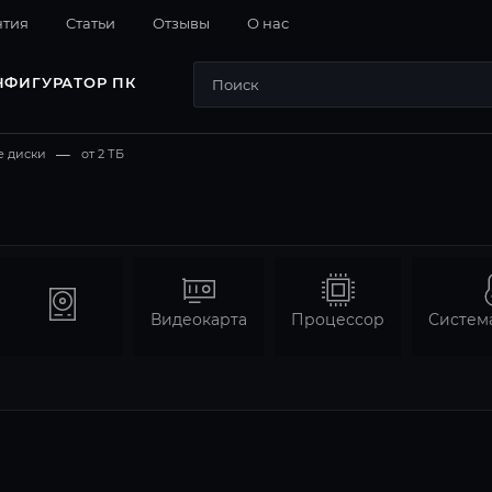
нтия
Cтатьи
Отзывы
О нас
НФИГУРАТОР ПК
е диски
—
от 2 ТБ
Видеокарта
Процессор