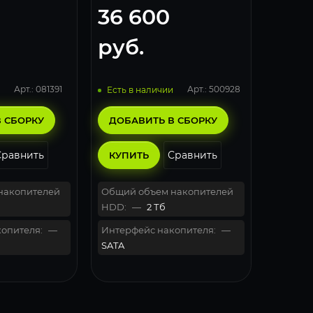
36 600
руб.
Арт.: 081391
Арт.: 500928
Есть в наличии
 СБОРКУ
ДОБАВИТЬ В СБОРКУ
Сравнить
Сравнить
КУПИТЬ
накопителей
Общий объем накопителей
HDD:
—
2 Тб
опителя:
—
Интерфейс накопителя:
—
SATA