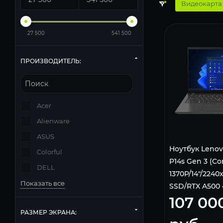
Видеокарта:
27 500
541 500
ПРОИЗВОДИТЕЛЬ:
Acer
Alienware
ASUS
Ноутбук Lenov
Colorful
P14s Gen 3 (Cor
DELL
1370P/14"/2240
Показать все
SSD/RTX A500 
107 00
Black
РАЗМЕР ЭКРАНА: