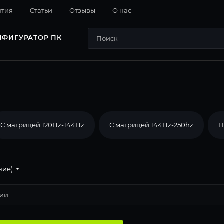
нтия
Cтатьи
Отзывы
О нас
НФИГУРАТОР ПК
С матрицей 120Hz-144Hz
С матрицей 144Hz-250hz
П
ние)