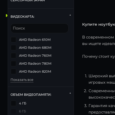
СЕНСОРНЫЙ ЭКРАН
ВИДЕОКАРТА:
Купите ноутбук
В современном м
AMD Radeon 610M
вы ищете идеаль
AMD Radeon 680M
AMD Radeon 760M
Почему стоит ку
AMD Radeon 780M
AMD Radeon 820M
Широкий выб
Показать все
игровых маш
Современные
ОБЪЕМ ВИДЕОПАМЯТИ:
высококачес
4 ГБ
Гарантия кач
6 ГБ
предоставля