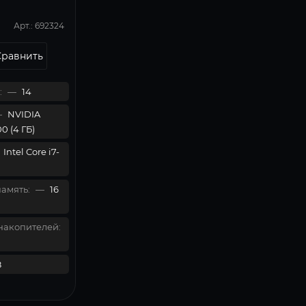
Арт.: 692324
Сравнить
:
—
14
—
NVIDIA
0 (4 ГБ)
Intel Core i7-
амять:
—
16
накопителей:
8