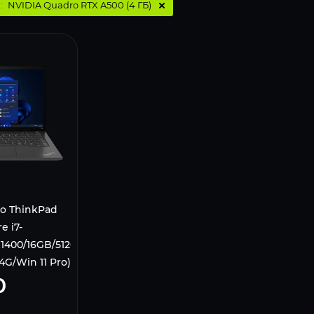
:
NVIDIA Quadro RTX A500 (4 ГБ)
o ThinkPad
e i7-
х1400/16GB/512GB
4G/Win 11 Pro)
0