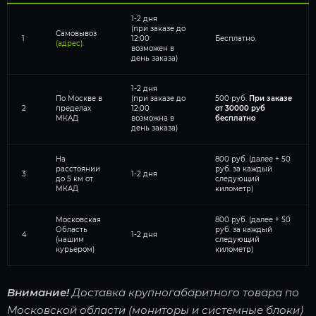
1-2 дня
(при заказе до
Самовывоз
1
12:00
Бесплатно.
(адрес)
.
возможен в
день заказа)
1-2 дня
По Москве в
(при заказе до
500 руб.
При заказе
2
пределах
12:00
от 30000 руб
МКАД
возможна в
бесплатно
день заказа)
На
800 руб. (далее + 50
расстоянии
руб. за каждый
3
1-2 дня
до 5 км от
следующий
МКАД
километр)
Московская
800 руб. (далее + 50
Область
руб. за каждый
4
1-2 дня
(нашим
следующий
курьером)
километр)
Внимание!
Доставка крупногабаритного товара по
Московской области (мониторы и системные блоки)