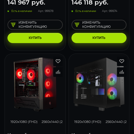
141 967
руб.
146 118
руб.
Есть в наличии
Арт.: 991678
Есть в наличии
Арт.: 991674
ИЗМЕНИТЬ
ИЗМЕНИТЬ
КОНФИГУРАЦИЮ
КОНФИГУРАЦИЮ
КУПИТЬ
КУПИТЬ
116
93
62
116
93
1920x1080 (FHD)
2560x1440 (2K)
3840x2160 (4K)
1920x1080 (FHD)
2560x1440 (2K)