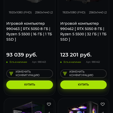
116
93
46
116
93
1920x1080 (FHD)
2560x1440 (2K)
3840x2160 (4K)
1920x1080 (FHD)
2560x1440 (2K)
Игровой компьютер
Игровой компьютер
990463 [ RTX 5050 8 ГБ |
990462 [ RTX 5050 8 ГБ |
Ryzen 5 5500 | 16 ГБ | 1 ТБ
Ryzen 5 5500 | 32 ГБ | 1 ТБ
SSD ]
SSD ]
93 039
руб.
123 201
руб.
Есть в наличии
Арт.: 990463
Есть в наличии
Арт.: 990462
ИЗМЕНИТЬ
ИЗМЕНИТЬ
КОНФИГУРАЦИЮ
КОНФИГУРАЦИЮ
КУПИТЬ
КУПИТЬ