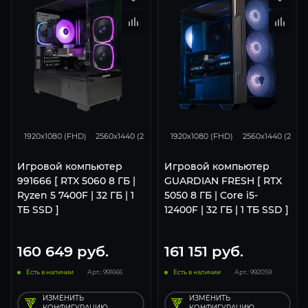
132
105
68
116
93
1920x1080 (FHD)
2560x1440 (2K)
3840x2160 (4K)
1920x1080 (FHD)
2560x1440 (2K)
Игровой компьютер
Игровой компьютер
991666 [ RTX 5060 8 ГБ |
GUARDIAN FRESH [ RTX
Ryzen 5 7400F | 32 ГБ | 1
5050 8 ГБ | Core i5-
ТБ SSD ]
12400F | 32 ГБ | 1 ТБ SSD ]
160 649
руб.
161 151
руб.
Есть в наличии
Арт.: 991666
Есть в наличии
Арт.: 992059
ИЗМЕНИТЬ
ИЗМЕНИТЬ
КОНФИГУРАЦИЮ
КОНФИГУРАЦИЮ