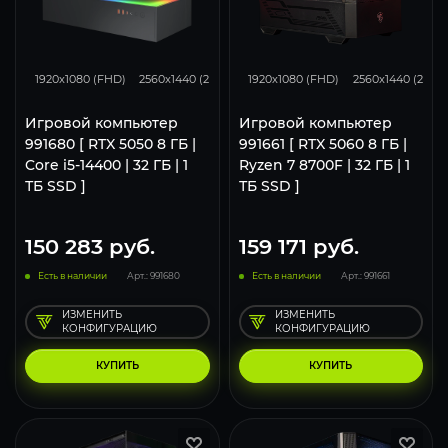
116
93
62
132
105
1920x1080 (FHD)
2560x1440 (2K)
3840x2160 (4K)
1920x1080 (FHD)
2560x1440 (2K)
Игровой компьютер
Игровой компьютер
991680 [ RTX 5050 8 ГБ |
991661 [ RTX 5060 8 ГБ |
Core i5-14400 | 32 ГБ | 1
Ryzen 7 8700F | 32 ГБ | 1
ТБ SSD ]
ТБ SSD ]
150 283
руб.
159 171
руб.
Есть в наличии
Арт.: 991680
Есть в наличии
Арт.: 991661
ИЗМЕНИТЬ
ИЗМЕНИТЬ
КОНФИГУРАЦИЮ
КОНФИГУРАЦИЮ
КУПИТЬ
КУПИТЬ