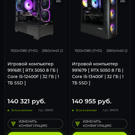
116
93
62
116
93
1920x1080 (FHD)
2560x1440 (2K)
3840x2160 (4K)
1920x1080 (FHD)
2560x1440 (2K)
Игровой компьютер
Игровой компьютер
991681 [ RTX 5050 8 ГБ |
991679 [ RTX 5050 8 ГБ |
Core i5-12400F | 32 ГБ | 1
Core i5-13400F | 32 ГБ | 1
ТБ SSD ]
ТБ SSD ]
140 321
руб.
140 955
руб.
Есть в наличии
Арт.: 991681
Есть в наличии
Арт.: 991679
ИЗМЕНИТЬ
ИЗМЕНИТЬ
КОНФИГУРАЦИЮ
КОНФИГУРАЦИЮ