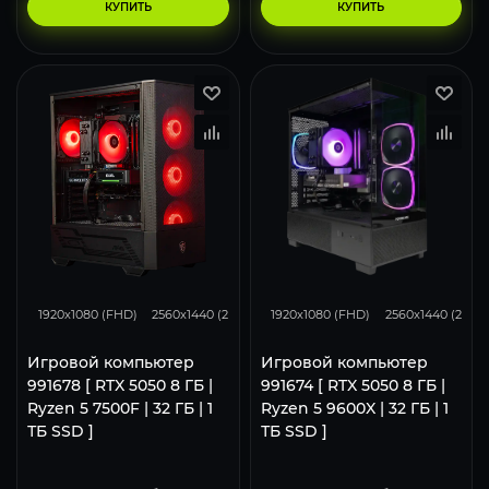
КУПИТЬ
КУПИТЬ
116
93
62
116
93
1920x1080 (FHD)
2560x1440 (2K)
3840x2160 (4K)
1920x1080 (FHD)
2560x1440 (2K)
Игровой компьютер
Игровой компьютер
991678 [ RTX 5050 8 ГБ |
991674 [ RTX 5050 8 ГБ |
Ryzen 5 7500F | 32 ГБ | 1
Ryzen 5 9600X | 32 ГБ | 1
ТБ SSD ]
ТБ SSD ]