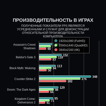
ПРОИЗВОДИТЕЛЬНОСТЬ В ИГРАХ
ПОЛУЧЕННЫЕ ПОКАЗАТЕЛИ FPS ЯВЛЯЮТСЯ
УСРЕДНЕННЫМИ И СЛУЖАТ ДЛЯ ДЕМОНСТРАЦИИ
ОТНОСИТЕЛЬНОЙ ПРОИЗВОДИТЕЛЬНОСТИ
КОМПЬЮТЕРА
1920x1080 (FullHD)
101
101
Assassin's Creed
2560x1440 (QuadHD)
79
79
Shadows
48
48
3840x2160 (4K)
152
152
Baldur's Gate 3
118
118
83
83
113
113
Black Myth: Wukong
84
84
50
50
348
348
276
276
Counter-Strike 2
182
182
129
129
Doom: The Dark Ages
98
98
66
66
95
95
Kingdom Come:
71
71
Deliverance 2
41
41