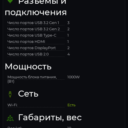
Разъемы и
подключения
Число портов USB 3.2 Gen 1
3
Число портов USB 3.2 Gen 2
2
Число портов USB Type-C
1
Число портов HDMI
1
Число портов DisplayPort
2
Число портов USB 2.0
4
Мощность
Мощность блока питания,
1000W
(Вт)
Сеть
Wi-Fi:
Есть
Габариты, вес