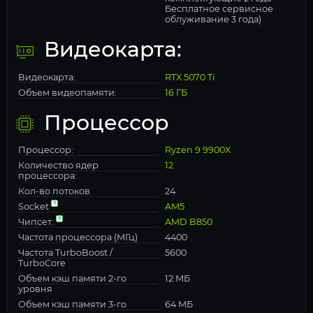
Бесплатное сервисное
облуживание 3 года)
Видеокарта:
Видеокарта:
RTX 5070 Ti
Объем видеопамяти:
16 ГБ
Процессор
Процессор:
Ryzen 9 9900X
Количество ядер
12
процессора:
Кол-во потоков
24
Socket
AM5
Чипсет:
AMD B850
Частота процессора (МГц)
4400
Частота TurboBoost /
5600
TurboCore
Объем кэш памяти 2-го
12 МБ
уровня
Объем кэш памяти 3-го
64 МБ