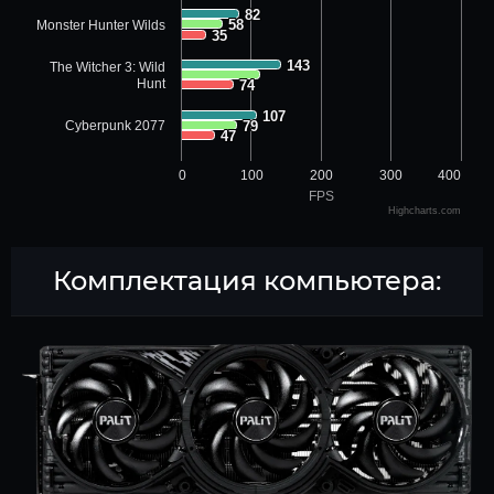
82
82
58
58
Monster Hunter Wilds
35
35
143
143
The Witcher 3: Wild
Hunt
74
74
107
107
Cyberpunk 2077
79
79
47
47
0
100
200
300
400
FPS
Highcharts.com
Комплектация компьютера: