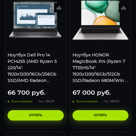
Ноутбук Dell Pro 14
Ноутбук HONOR
PC14255 (AMD Ryzen 5
MagicBook X14 (Ryzen 7
220/14"
7735HS/14"
1920x1200/16Gb/256Gb
1920x1200/16Gb/512Gb
SSD/AMD Radeon
SSD/Radeon 680M/Win 11
740M/Win 11 Pro) Black
Home) 5301AQKL Серый
66 700
руб.
67 000
руб.
Есть в наличии
Арт.: 994213
Есть в наличии
Арт.: 995061
КУПИТЬ
КУПИТЬ