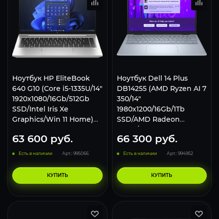
Ноутбук HP EliteBook
Ноутбук Dell 14 Plus
640 G10 (Core i5-1335U/14"
DB14255 (AMD Ryzen AI 7
1920x1080/16Gb/512Gb
350/14"
SSD/Intel Iris Xe
1980x1200/16Gb/1Tb
Graphics/Win 11 Home)
SSD/AMD Radeon
Silver
860M/Win 11 Home) Ice
63 600
руб.
66 300
руб.
Blue
Есть в наличии
Арт.: 995066
Есть в наличии
Арт.: 994952
КУПИТЬ
КУПИТЬ