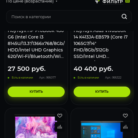
По цене (возрастание)
ФИЛЬТР
Ноутбук HP ProBook 430
Ноутбук Asus VivoBook
G6 (Intel Core i3
14 K413JA-EB579 (Core i7
8145U/13.3"/1366x768/8Gb/500Gb
1065G7/14"
HDD/Intel UHD Graphics
FHD/8Gb/512Gb
620/Wi-Fi/Bluetooth/Win
SSD/Intel UHD
11 Pro) 6EC38ES
Graphics/no OS)
27 500
руб.
40 400
руб.
Серебристый
Есть в наличии
Арт.: 995077
Есть в наличии
Арт.: 995322
КУПИТЬ
КУПИТЬ