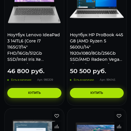
Ноутбук Lenovo IdeaPad
Ноутбук HP ProBook 445
3 14ITL6 (Core i7
G8 (AMD Ryzen 5
1165G7/14"
5600U/14"
FHD/16Gb/512Gb
1920x1080/8Gb/256Gb
SSD/Intel Iris Xe
SSD/AMD Radeon Vega
Graphics/no OS) Grey
7/Wi-Fi/Bluetooth/Win 10
46 800
руб.
50 500
руб.
Pro) Silver, 4K852EA
Есть в наличии
Арт.: 995309
Есть в наличии
Арт.: 994145
КУПИТЬ
КУПИТЬ