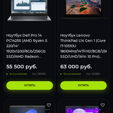
Ноутбук Dell Pro 14
Ноутбук Lenovo
PC14255 (AMD Ryzen 5
ThinkPad L14 Gen 1 (Core
220/14"
i7-10510U
1920x1200/8Gb/256Gb
1800MHz/14"/FHD/8GB/256G
SSD/AMD Radeon
SSD/UHD/Win 10 Pro)
740M/Win 11 Pro) Black
20U1004NRT, черный
55 500
руб.
63 000
руб.
Есть в наличии
Арт.: 994956
Есть в наличии
Арт.: 653989
КУПИТЬ
КУПИТЬ