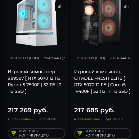
293
231
153
296
230
1920x1080 (FHD)
2560x1440 (2K)
3840x2160 (4K)
1920x1080 (FHD)
2560x1440 (2K)
Игровой компьютер
Игровой компьютер
989587 [ RTX 5070 12 ГБ |
CITADEL FRESH ELITE [
Ryzen 5 7500F | 32 ГБ | 2
RTX 5070 12 ГБ | Core i5-
ТБ SSD ]
14400F | 32 ГБ | 1 ТБ SSD ]
217 269
руб.
217 685
руб.
Есть в наличии
Арт.: 989587
Есть в наличии
Арт.: 992083
ИЗМЕНИТЬ
ИЗМЕНИТЬ
КОНФИГУРАЦИЮ
КОНФИГУРАЦИЮ