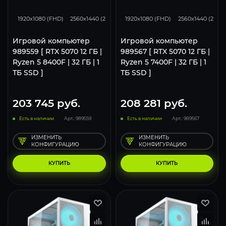
293
231
131
293
231
1920x1080 (FHD)
2560x1440 (2K)
3840x2160 (4K)
1920x1080 (FHD)
2560x1440 (2K)
Игровой компьютер
Игровой компьютер
989559 [ RTX 5070 12 ГБ |
989567 [ RTX 5070 12 ГБ |
Ryzen 5 8400F | 32 ГБ | 1
Ryzen 5 7400F | 32 ГБ | 1
ТБ SSD ]
ТБ SSD ]
203 745
руб.
208 281
руб.
Есть в наличии
Арт.: 989559
Есть в наличии
Арт.: 989567
ИЗМЕНИТЬ
ИЗМЕНИТЬ
КОНФИГУРАЦИЮ
КОНФИГУРАЦИЮ
КУПИТЬ
КУПИТЬ