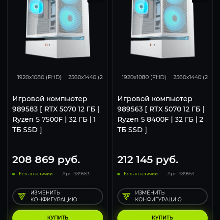
293
231
153
293
231
1920x1080 (FHD)
2560x1440 (2K)
3840x2160 (4K)
1920x1080 (FHD)
2560x1440 (2K)
Игровой компьютер
Игровой компьютер
989583 [ RTX 5070 12 ГБ |
989563 [ RTX 5070 12 ГБ |
Ryzen 5 7500F | 32 ГБ | 1
Ryzen 5 8400F | 32 ГБ | 2
ТБ SSD ]
ТБ SSD ]
208 869
руб.
212 145
руб.
Есть в наличии
Арт.: 989583
Есть в наличии
Арт.: 989563
ИЗМЕНИТЬ
ИЗМЕНИТЬ
КОНФИГУРАЦИЮ
КОНФИГУРАЦИЮ
КУПИТЬ
КУПИТЬ