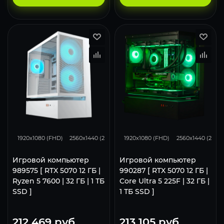
293
231
153
293
231
1920x1080 (FHD)
2560x1440 (2K)
3840x2160 (4K)
1920x1080 (FHD)
2560x1440 (2K)
Игровой компьютер
Игровой компьютер
989575 [ RTX 5070 12 ГБ |
990287 [ RTX 5070 12 ГБ |
Ryzen 5 7600 | 32 ГБ | 1 ТБ
Core Ultra 5 225F | 32 ГБ |
SSD ]
1 ТБ SSD ]
212 469
руб.
213 105
руб.