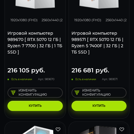
293
231
153
293
231
1920x1080 (FHD)
2560x1440 (2K)
3840x2160 (4K)
1920x1080 (FHD)
2560x1440 (2K)
Игровой компьютер
Игровой компьютер
989670 [ RTX 5070 12 ГБ |
989571 [ RTX 5070 12 ГБ |
Ryzen 7 7700 | 32 ГБ | 1 ТБ
Ryzen 5 7400F | 32 ГБ | 2
SSD ]
ТБ SSD ]
216 105
руб.
216 681
руб.
Есть в наличии
Арт.: 989670
Есть в наличии
Арт.: 989571
ИЗМЕНИТЬ
ИЗМЕНИТЬ
КОНФИГУРАЦИЮ
КОНФИГУРАЦИЮ
КУПИТЬ
КУПИТЬ