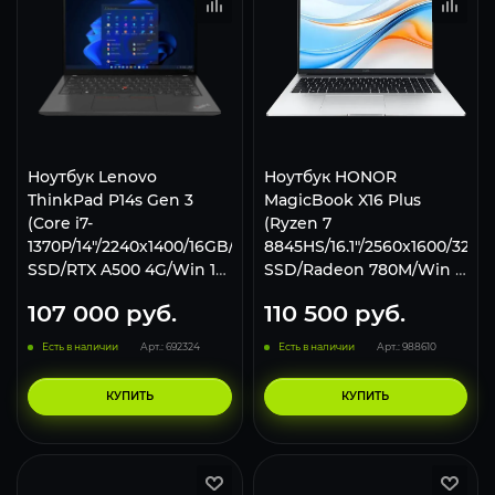
Ноутбук Lenovo
Ноутбук HONOR
ThinkPad P14s Gen 3
MagicBook X16 Plus
(Core i7-
(Ryzen 7
1370P/14"/2240х1400/16GB/512GB
8845HS/16.1"/2560x1600/32Gb
SSD/RTX A500 4G/Win 11
SSD/Radeon 780M/Win 11
Pro) Black
Home) Silver
107 000
руб.
110 500
руб.
Есть в наличии
Арт.: 692324
Есть в наличии
Арт.: 988610
КУПИТЬ
КУПИТЬ