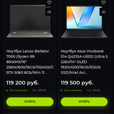
Ноутбук Lecoo Bellator
Ноутбук Asus Vivobook
7000 (Ryzen R9
S14 Q423SA-U5512 (Ultra 5
8940HX/16"
226V/14" OLED
2560x1600/16Gb/1024Gb/GeForce
1920x1200/16Gb/512Gb
RTX 5060 8Gb/Win 11
SSD/Intel Arc
Home) Серый
Graphics/Win 11 Home)
119 200
руб.
119 500
руб.
Black
Есть в наличии
Арт.: 995082
Есть в наличии
Арт.: 994136
КУПИТЬ
КУПИТЬ