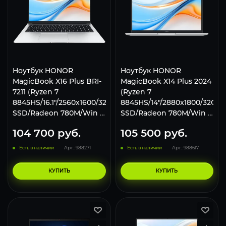
Ноутбук HONOR
Ноутбук HONOR
MagicBook X16 Plus BRI-
MagicBook X14 Plus 2024
7211 (Ryzen 7
(Ryzen 7
8845HS/16.1"/2560x1600/32Gb/1Tb
8845HS/14"/2880x1800/32Gb/
SSD/Radeon 780M/Win 11
SSD/Radeon 780M/Win 11
H)
H) Silver
104 700
руб.
105 500
руб.
Есть в наличии
Арт.: 988271
Есть в наличии
Арт.: 988617
КУПИТЬ
КУПИТЬ