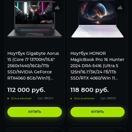
Ноутбук Gigabyte Aorus
Ноутбук HONOR
15 (Core i7 13700H/15.6"
MagicBook Pro 16 Hunter
2560x1440/16Gb/1Tb
2024 DRA-5416 (Ultra 5
SSD/NVIDIA GeForce
125H/16.1"/3K/24 Гб/1Tb
RTX4060 8Gb/Win11)
SSD/RTX 4060/Win 11
BKF-73KZ754SH
Pro) 5301AJYK White
112 000
руб.
118 800
руб.
Есть в наличии
Арт.: 995347
Есть в наличии
Арт.: 993001
КУПИТЬ
КУПИТЬ