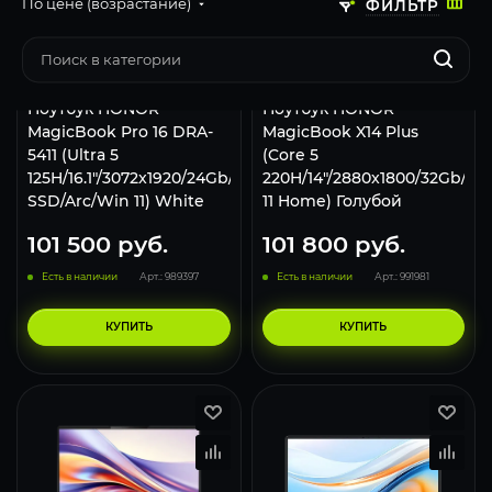
По цене (возрастание)
ФИЛЬТР
Ноутбук HONOR
Ноутбук HONOR
MagicBook Pro 16 DRA-
MagicBook X14 Plus
5411 (Ultra 5
(Core 5
125H/16.1"/3072x1920/24Gb/2Tb
220H/14"/2880x1800/32Gb/2Т
SSD/Arc/Win 11) White
11 Home) Голубой
101 500
руб.
101 800
руб.
Есть в наличии
Арт.: 989397
Есть в наличии
Арт.: 991981
КУПИТЬ
КУПИТЬ