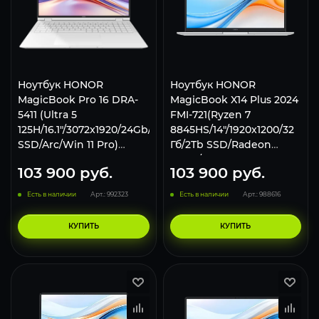
Ноутбук HONOR
Ноутбук HONOR
MagicBook Pro 16 DRA-
MagicBook X14 Plus 2024
5411 (Ultra 5
FMI-721(Ryzen 7
125H/16.1"/3072x1920/24Gb/2Tb
8845HS/14"/1920x1200/32
SSD/Arc/Win 11 Pro)
Гб/2Tb SSD/Radeon
White
780M/Win 11 Pro) Silver
103 900
руб.
103 900
руб.
Есть в наличии
Арт.: 992323
Есть в наличии
Арт.: 988616
КУПИТЬ
КУПИТЬ