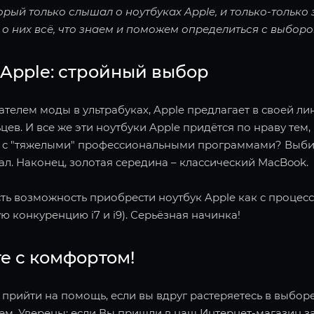
орый только слышал о ноутбуках Apple, и только-только
о них всё, что знаем и поможем определиться с выборо
Apple: стройный выбор
телем моды в ультрабуках, Apple предлагает в своей ли
цев. И все же эти ноутбуки Apple придётся по нраву тем
ь с "тяжелыми" профессиональными программами? Выбир
л. Наконец, золотая середина – классический MacBook.
сть возможность приобрести ноутбук Apple как с процессор
ю конкуренцию i7 и i9). Серьёзная начинка!
е с комфортом!
 прийти на помощь, если вы вдруг растеряетесь в выбор
м. Уверены: если Вы пришли в наш Интернет-магазин за 