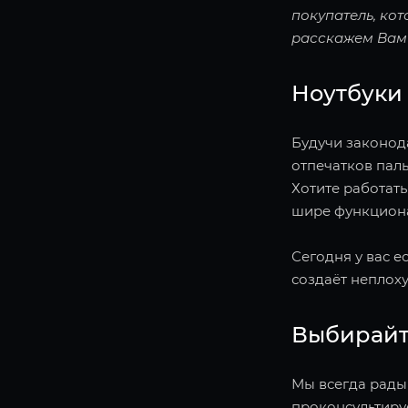
покупатель, кот
расскажем Вам 
Ноутбуки 
Будучи законода
отпечатков паль
Хотите работат
шире функциона
Сегодня у вас е
создаёт неплоху
Выбирайт
Мы всегда рады
проконсультируе