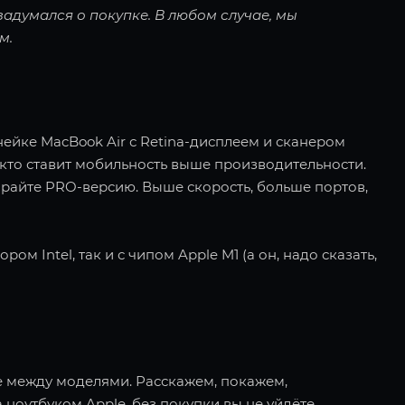
 задумался о покупке. В любом случае, мы
м.
нейке MacBook Air с Retina-дисплеем и сканером
, кто ставит мобильность выше производительности.
айте PRO-версию. Выше скорость, больше портов,
ом Intel, так и с чипом Apple M1 (а он, надо сказать,
е между моделями. Расскажем, покажем,
ноутбуком Apple, без покупки вы не уйдёте.