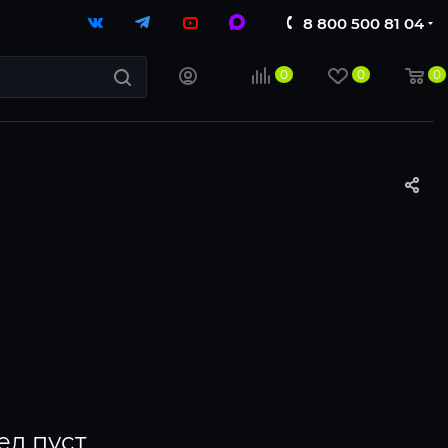
8 800 500 81 04
0
0
0
ел пуст