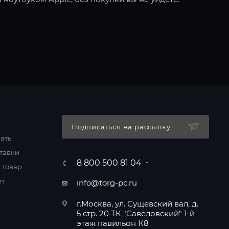
Подписаться на рассылку
латы
тавки
8 800 500 81 04
 товар
ет
info@torg-pc.ru
г.Москва, ул. Сущевский вал, д.
5 стр. 20 ТК "Савеловский" 1-й
этаж павильон К8