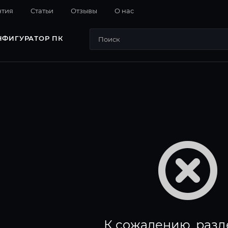
нтия
Cтатьи
Отзывы
О нас
НФИГУРАТОР ПК
К сожалению, разд