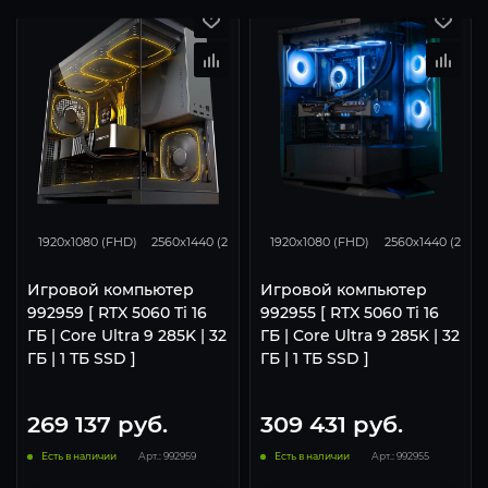
167
130
68
167
130
1920x1080 (FHD)
2560x1440 (2K)
3840x2160 (4K)
1920x1080 (FHD)
2560x1440 (2K)
Игровой компьютер
Игровой компьютер
992959 [ RTX 5060 Ti 16
992955 [ RTX 5060 Ti 16
ГБ | Core Ultra 9 285K | 32
ГБ | Core Ultra 9 285K | 32
ГБ | 1 ТБ SSD ]
ГБ | 1 ТБ SSD ]
269 137
руб.
309 431
руб.
Есть в наличии
Арт.: 992959
Есть в наличии
Арт.: 992955