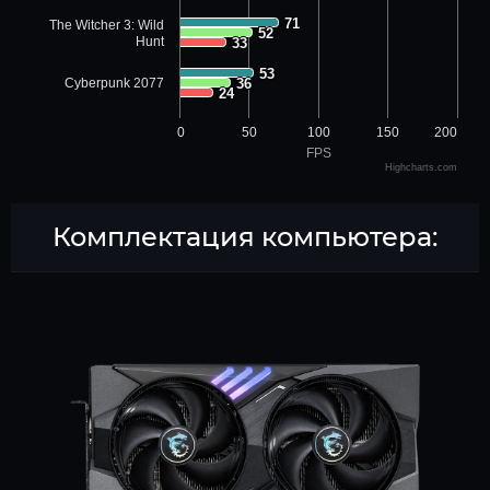
71
71
The Witcher 3: Wild
52
52
Hunt
33
33
53
53
Cyberpunk 2077
36
36
24
24
0
50
100
150
200
FPS
Highcharts.com
Комплектация компьютера: