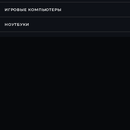
ИГРОВЫЕ КОМПЬЮТЕРЫ
НОУТБУКИ
КОНФИГУРАТОР ПК
АКЦИИ
УСЛУГИ
БРЕНДЫ
КОМПАНИЯ
ИНФОРМАЦИЯ
ПОМОЩЬ