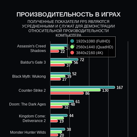
ПРОИЗВОДИТЕЛЬНОСТЬ В ИГРАХ
ПОЛУЧЕННЫЕ ПОКАЗАТЕЛИ FPS ЯВЛЯЮТСЯ
УСРЕДНЕННЫМИ И СЛУЖАТ ДЛЯ ДЕМОНСТРАЦИИ
ОТНОСИТЕЛЬНОЙ ПРОИЗВОДИТЕЛЬНОСТИ
КОМПЬЮТЕРА
1920x1080 (FullHD)
48
48
Assassin's Creed
2560x1440 (QuadHD)
36
36
Shadows
22
22
3840x2160 (4K)
72
72
Baldur's Gate 3
56
56
37
37
52
52
Black Myth: Wukong
39
39
27
27
167
167
130
130
Counter-Strike 2
86
86
61
61
Doom: The Dark Ages
48
48
32
32
44
44
Kingdom Come:
Deliverance 2
19
19
38
38
Monster Hunter Wilds
20
20