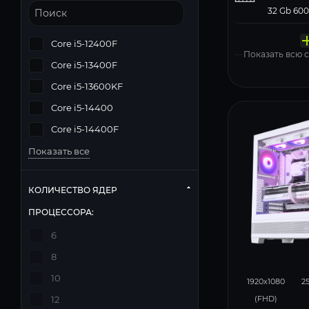
Твердо
Компь
Операц
Матери
Блок п
накопи
корпус
систем
Deepcoo
Core i5-12400F
Windows 11
Показать всю
Core i5-13400F
Core i5-13600KF
Core i5-14400
Core i5-14400F
Показать все
КОЛИЧЕСТВО ЯДЕР
ПРОЦЕССОРА:
6
8
294
10
1920x1080
2
(FHD)
12