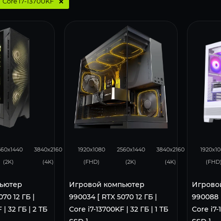
:
Core i7-13700KF
231
131
293
231
131
29
560x1440
3840x2160
1920x1080
2560x1440
3840x2160
1920x1
(2K)
(4K)
(FHD)
(2K)
(4K)
(FHD
ьютер
Игровой компьютер
Игрово
70 12 ГБ |
990034 [ RTX 5070 12 ГБ |
990088 [
 | 32 ГБ | 2 ТБ
Core i7-13700KF | 32 ГБ | 1 ТБ
Core i7-