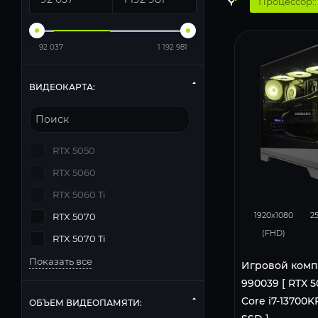
Процессор:
92 037
1 192 981
ВИДЕОКАРТА:
RTX 5050
RTX 5060
RTX 5060 Ti
293
1920x1080
2
RTX 5070
(FHD)
RTX 5070 Ti
Показать все
Игровой комп
990039 [ RTX 50
Core i7-13700KF
ОБЪЕМ ВИДЕОПАМЯТИ: