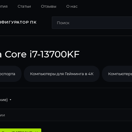
нтия
Cтатьи
Отзывы
О нас
НФИГУРАТОР ПК
Core i7-13700KF
рспорта
Компьютеры для Гейминга в 4К
Компьютеры
ние)