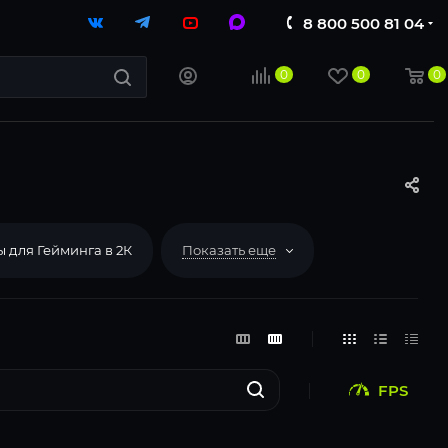
8 800 500 81 04
0
0
0
 для Гейминга в 2К
Показать еще
FPS