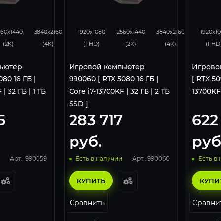
343
226
433
343
226
0
560x1440
3840x2160
1920x1080
2560x1440
3840x2160
1920x1
(2K)
(4K)
(FHD)
(2K)
(4K)
(FHD
ьютер
Игровой компьютер
Игрово
80 16 ГБ |
990060 [ RTX 5080 16 ГБ |
[ RTX 50
| 32 ГБ | 1 ТБ
Core i7-13700KF | 32 ГБ | 2 ТБ
13700KF 
SSD ]
5
283 717
622
руб.
руб
Арт.: 990059
Арт.: 990060
Есть в наличии
Есть в
КУПИТЬ
КУПИ
Сравнить
Сравни