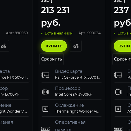
SSD ]
SSD ]
213 231
237
руб.
руб
Арт.: 990039
Арт.: 990034
Есть в наличии
Есть в
КУПИТЬ
КУПИ
Сравнить
Сравни
арта
Видеокарта
В
Palit GeForce RTX 5070 Infinity 3 OC
Palit GeForce RTX 5070 Infinity 3 OC
сор
Процессор
П
 i7-13700KF
Intel Core i7-13700KF
I
ение
Охлаждение
О
Thermalright Wonder Vision 360 UB ARGB Black
Thermalright Wonder Vision 360 UB ARGB Black
ивная
Оперативная
О
память
п