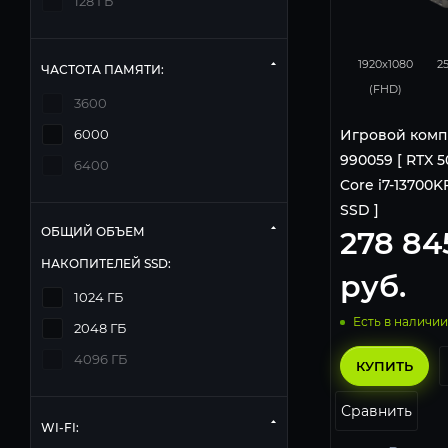
128 ГБ
433
1920x1080
2
ЧАСТОТА ПАМЯТИ:
(FHD)
3600
Игровой комп
6000
990059 [ RTX 50
6400
Core i7-13700KF 
SSD ]
ОБЩИЙ ОБЪЕМ
278 84
НАКОПИТЕЛЕЙ SSD:
руб.
1024 ГБ
Есть в наличии
2048 ГБ
4096 ГБ
КУПИТЬ
Сравнить
WI-FI: