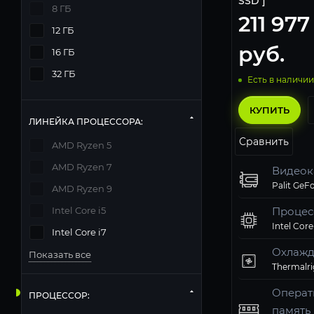
SSD ]
8 ГБ
211 977
12 ГБ
руб.
16 ГБ
32 ГБ
Есть в наличии
КУПИТЬ
ЛИНЕЙКА ПРОЦЕССОРА:
Сравнить
AMD Ryzen 5
AMD Ryzen 7
Видеок
AMD Ryzen 9
Intel Core i5
Процес
Intel Core
Intel Core i7
Охлажд
Показать все
Операт
ПРОЦЕССОР:
память