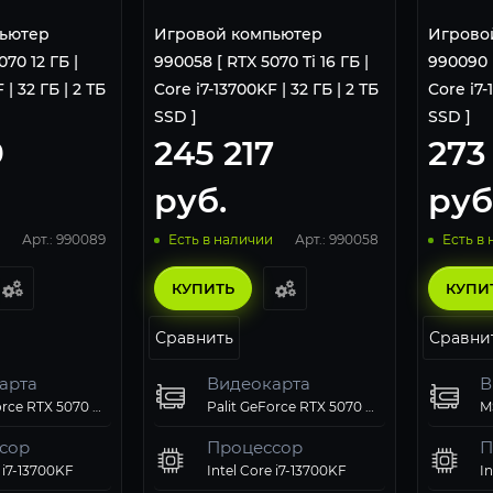
ьютер
Игровой компьютер
Игрово
70 12 ГБ |
990058 [ RTX 5070 Ti 16 ГБ |
990090 [
 | 32 ГБ | 2 ТБ
Core i7-13700KF | 32 ГБ | 2 ТБ
Core i7-
SSD ]
SSD ]
9
245 217
273
руб.
руб
Арт.: 990089
Арт.: 990058
Есть в наличии
Есть в
КУПИТЬ
КУПИ
Сравнить
Сравни
арта
Видеокарта
В
Palit GeForce RTX 5070 GamingPro 12Gb
Palit GeForce RTX 5070 Ti GamingPro-S OC 16Gb
сор
Процессор
П
 i7-13700KF
Intel Core i7-13700KF
I