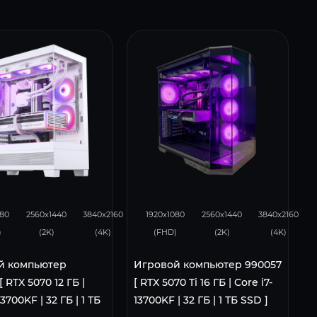
4
231
152
348
276
182
080
2560x1440
3840x2160
1920x1080
2560x1440
3840x2160
)
(2K)
(4K)
(FHD)
(2K)
(4K)
й компьютер
Игровой компьютер 990057
 RTX 5070 12 ГБ |
[ RTX 5070 Ti 16 ГБ | Core i7-
13700KF | 32 ГБ | 1 ТБ
13700KF | 32 ГБ | 1 ТБ SSD ]