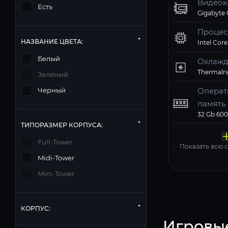
Видеок
Есть
Процес
НАЗВАНИЕ ЦВЕТА:
Intel Core
Белый
Охлажд
Зеленый
Операт
Черный
память
Твердо
Компь
Операц
Матери
Блок п
ТИПОРАЗМЕР КОРПУСА:
накопи
корпус
систем
Windows 11
Full-Tower
Показать всю
Midi-Tower
Mini-Tower
КОРПУС:
Игровы