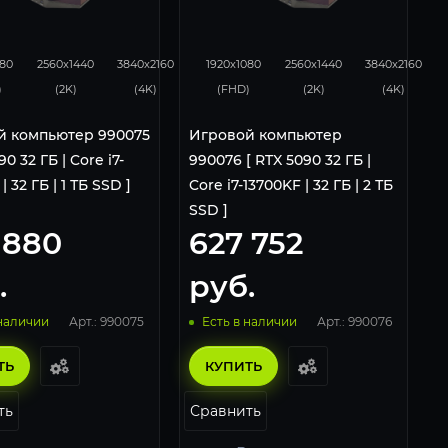
0
0
0
0
0
080
2560x1440
3840x2160
1920x1080
2560x1440
3840x2160
)
(2K)
(4K)
(FHD)
(2K)
(4K)
й компьютер 990075
Игровой компьютер
90 32 ГБ | Core i7-
990076 [ RTX 5090 32 ГБ |
| 32 ГБ | 1 ТБ SSD ]
Core i7-13700KF | 32 ГБ | 2 ТБ
SSD ]
 880
627 752
.
руб.
Арт.: 990075
Арт.: 990076
 наличии
Есть в наличии
ТЬ
КУПИТЬ
ть
Сравнить