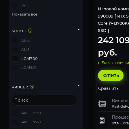
14
Игровой комп
Показать все
990089 [ RTX 50
Core i7-13700KF
SSD ]
SOCKET
?
242 10
AM4
руб.
AM5
LGA1700
Есть в наличии
LGA1851
КУПИТЬ
ЧИПСЕТ:
?
Сравнить
Видеок
AMD B550
Процес
AMD B650
Intel Core