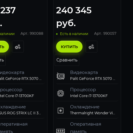
 237
240 345
.
руб.
Арт.: 990088
Арт.: 990057
 наличии
Есть в наличии
ТЬ
КУПИТЬ
ть
Сравнить
идеокарта
Видеокарта
Palit GeForce RTX 5070 GamingPro 12Gb
Palit GeForce RTX 5070 Ti GamingPro-S OC 16Gb
роцессор
Процессор
ntel Core i7-13700KF
Intel Core i7-13700KF
хлаждение
Охлаждение
ASUS ROG STRIX LC II 360 ARGB White
Thermalright Wonder Vision 360 UB ARGB Black
перативная
Оперативная
амять
память