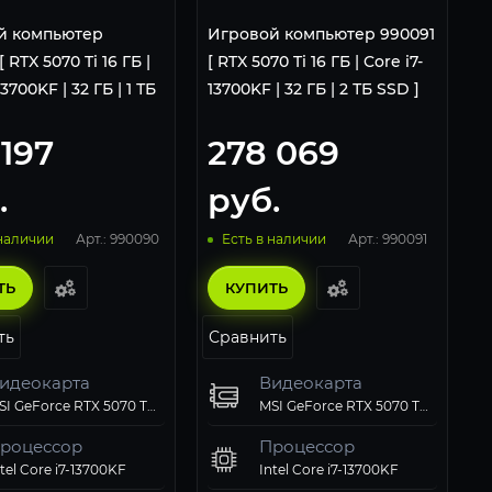
й компьютер
Игровой компьютер 990091
 RTX 5070 Ti 16 ГБ |
[ RTX 5070 Ti 16 ГБ | Core i7-
13700KF | 32 ГБ | 1 ТБ
13700KF | 32 ГБ | 2 ТБ SSD ]
 197
278 069
.
руб.
Арт.: 990090
Арт.: 990091
 наличии
Есть в наличии
ТЬ
КУПИТЬ
ть
Сравнить
идеокарта
Видеокарта
MSI GeForce RTX 5070 Ti 16GB VENTUS 3X OC
MSI GeForce RTX 5070 Ti 16GB VENTUS 3X OC
роцессор
Процессор
ntel Core i7-13700KF
Intel Core i7-13700KF