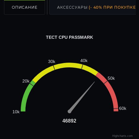
ОПИСАНИЕ
АКСЕССУАРЫ
(- 40% ПРИ ПОКУПКЕ С
ТЕСТ CPU PASSMARK
40k
30k
50k
20k
60k
10k
46892
46892
Highcharts.com