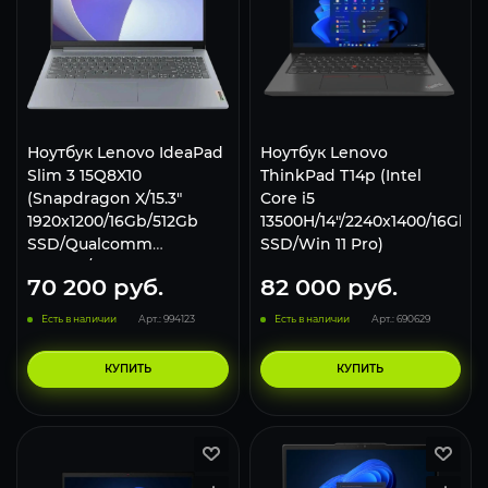
Ноутбук Lenovo IdeaPad
Ноутбук Lenovo
Slim 3 15Q8X10
ThinkPad T14p (Intel
(Snapdragon X/15.3"
Core i5
1920x1200/16Gb/512Gb
13500H/14"/2240x1400/16Gb/5
SSD/Qualcomm
SSD/Win 11 Pro)
Adreno/Windows 11
70 200
руб.
82 000
руб.
Home) Серый, Русская
раскладка
Есть в наличии
Арт.: 994123
Есть в наличии
Арт.: 690629
КУПИТЬ
КУПИТЬ