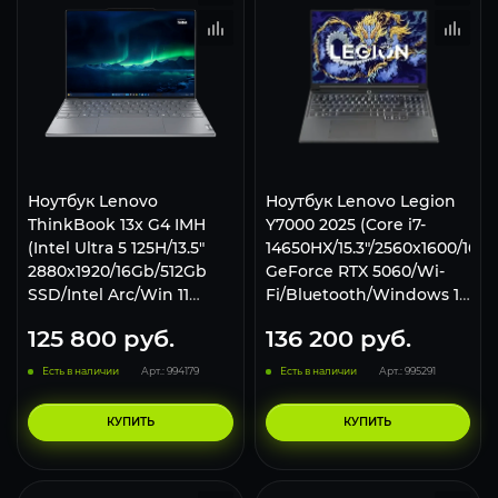
Ноутбук Lenovo
Ноутбук Lenovo Legion
ThinkBook 13x G4 IMH
Y7000 2025 (Core i7-
(Intel Ultra 5 125H/13.5"
14650HX/15.3"/2560x1600/16G
2880x1920/16Gb/512Gb
GeForce RTX 5060/Wi-
SSD/Intel Arc/Win 11
Fi/Bluetooth/Windows 11
Home) Серый
Home)
125 800
руб.
136 200
руб.
Есть в наличии
Арт.: 994179
Есть в наличии
Арт.: 995291
КУПИТЬ
КУПИТЬ