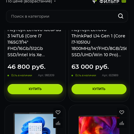
По цене (возрастание)
ФИЛЬТР
Ноутбук Lenovo IdeaPad
Ноутбук Lenovo
3 14ITL6 (Core i7
ThinkPad L14 Gen 1 (Core
1165G7/14"
i7-10510U
FHD/16Gb/512Gb
1800MHz/14"/FHD/8GB/256G
SSD/Intel Iris Xe
SSD/UHD/Win 10 Pro)
Graphics/no OS) Grey
20U1004NRT, черный
46 800
руб.
63 000
руб.
Есть в наличии
Арт.: 995309
Есть в наличии
Арт.: 653989
КУПИТЬ
КУПИТЬ