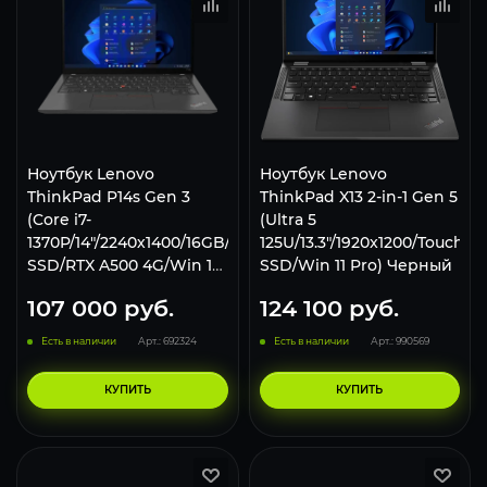
Ноутбук Lenovo
Ноутбук Lenovo
ThinkPad P14s Gen 3
ThinkPad X13 2-in-1 Gen 5
(Core i7-
(Ultra 5
1370P/14"/2240х1400/16GB/512GB
125U/13.3"/1920x1200/Touch/1
SSD/RTX A500 4G/Win 11
SSD/Win 11 Pro) Черный
Pro) Black
107 000
руб.
124 100
руб.
Есть в наличии
Арт.: 692324
Есть в наличии
Арт.: 990569
КУПИТЬ
КУПИТЬ