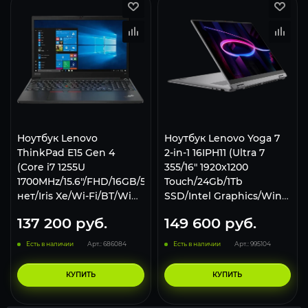
Ноутбук Lenovo
Ноутбук Lenovo Yoga 7
ThinkPad E15 Gen 4
2-in-1 16IPH11 (Ultra 7
(Core i7 1255U
355/16" 1920x1200
1700MHz/15.6"/FHD/16GB/512GB/DVD
Touch/24Gb/1Tb
нет/Iris Xe/Wi-Fi/BT/Win
SSD/Intel Graphics/Win
11 Pro) Black
11 Pro) Grey
137 200
руб.
149 600
руб.
Есть в наличии
Арт.: 686084
Есть в наличии
Арт.: 995104
КУПИТЬ
КУПИТЬ