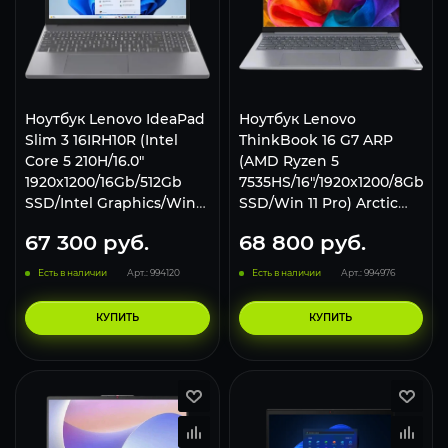
Ноутбук Lenovo IdeaPad
Ноутбук Lenovo
Slim 3 16IRH10R (Intel
ThinkBook 16 G7 ARP
Core 5 210H/16.0"
(AMD Ryzen 5
1920x1200/16Gb/512Gb
7535HS/16"/1920x1200/8Gb/2
SSD/Intel Graphics/Win
SSD/Win 11 Pro) Arctic
11 Home) Luna Gray
Gray
67 300
руб.
68 800
руб.
Есть в наличии
Арт.: 994120
Есть в наличии
Арт.: 994976
КУПИТЬ
КУПИТЬ