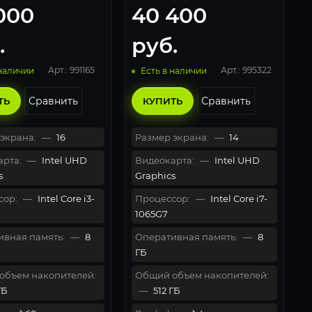
000
40 400
s/DOS)
OS) Серебристый
.
руб.
Арт.: 991165
Арт.: 995322
 наличии
Есть в наличии
Сравнить
Сравнить
ТЬ
КУПИТЬ
экрана:
—
16
Размер экрана:
—
14
рта:
—
Intel UHD
Видеокарта:
—
Intel UHD
s
Graphics
сор:
—
Intel Core i3-
Процессор:
—
Intel Core i7-
1065G7
вная память:
—
8
Оперативная память:
—
8
ГБ
объем накопителей:
Общий объем накопителей:
ГБ
—
512 ГБ