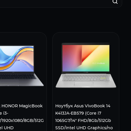
к HONOR MagicBook
Ноутбук Asus VivoBook 14
e i3-
K413JA-EB579 (Core i7
6"/1920x1080/8GB/512GB
1065G7/14" FHD/8Gb/512Gb
el UHD
SSD/Intel UHD Graphics/no