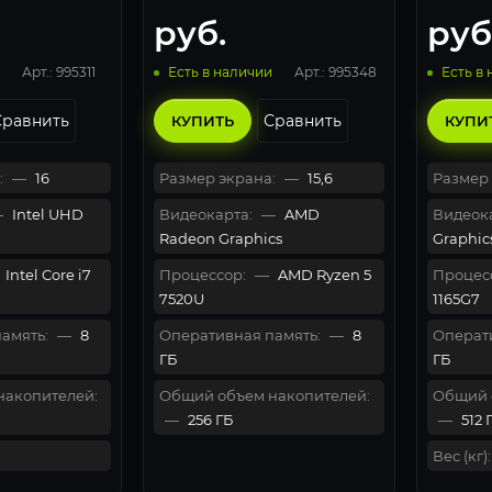
Grey
90NB0ZR2-M00F40
руб.
руб
Арт.: 995311
Арт.: 995348
Есть в наличии
Есть в
Сравнить
Сравнить
КУПИТЬ
КУПИ
:
—
16
Размер экрана:
—
15,6
Размер 
—
Intel UHD
Видеокарта:
—
AMD
Видеока
Radeon Graphics
Graphic
Intel Core i7
Процессор:
—
AMD Ryzen 5
Процес
7520U
1165G7
амять:
—
8
Оперативная память:
—
8
Операти
ГБ
ГБ
накопителей:
Общий объем накопителей:
Общий 
—
256 ГБ
—
512 
Вес (кг):