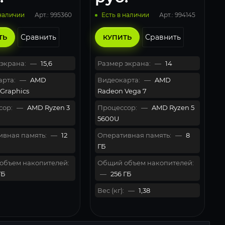
Арт.: 995360
Арт.: 994145
 наличии
Есть в наличии
Сравнить
Сравнить
ТЬ
КУПИТЬ
экрана:
—
15,6
Размер экрана:
—
14
рта:
—
AMD
Видеокарта:
—
AMD
Graphics
Radeon Vega 7
сор:
—
AMD Ryzen 3
Процессор:
—
AMD Ryzen 5
5600U
вная память:
—
12
Оперативная память:
—
8
ГБ
объем накопителей:
Общий объем накопителей:
ГБ
—
256 ГБ
Вес (кг):
—
1,38