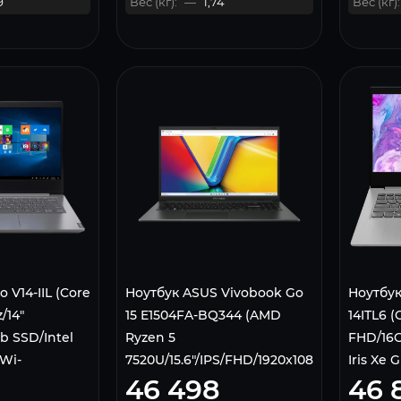
9
Вес (кг):
—
1,74
Вес (кг):
 V14-IIL (Core
Ноутбук ASUS Vivobook Go
Ноутбук
/14"
15 E1504FA-BQ344 (AMD
14ITL6 (
 SSD/Intel
Ryzen 5
FHD/16G
Wi-
7520U/15.6"/IPS/FHD/1920x1080/8Gb/256Gb
Iris Xe 
46 498
46 
in 10 Pro)
SSD/NoOS) Mixed Black,