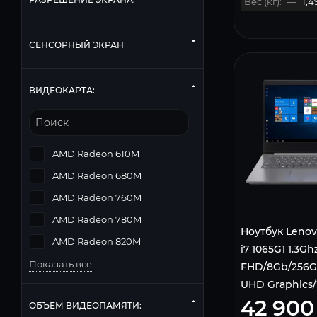
Вес (кг):
—
1,4
СЕНСОРНЫЙ ЭКРАН
ВИДЕОКАРТА:
AMD Radeon 610M
AMD Radeon 680M
AMD Radeon 760M
AMD Radeon 780M
Ноутбук Lenovo
AMD Radeon 820M
i7 1065G1 1.3Ghz
Показать все
FHD/8Gb/256Gb
UHD Graphics/
42 900
Fi/Bluetooth/W
ОБЪЕМ ВИДЕОПАМЯТИ: