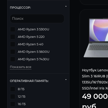
ПРОЦЕССОР:
AMD Ryzen 3 5300U
AMD Ryzen 5 220
AMD Ryzen 5 40
AMD Ryzen 5 5600U
AMD Ryzen 5 7430U
Показать все
Ноутбук Lenov
Slim 3 16IRU8 (
ОПЕРАТИВНАЯ ПАМЯТЬ:
1335U/16"/192
SSD/Intel Iris 
8 ГБ
49 000
Graphics/w11p
12 ГБ
16 ГБ
руб.