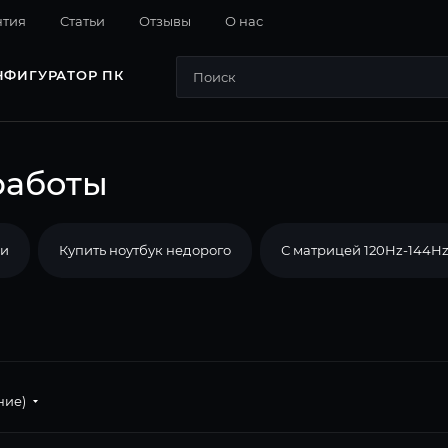
нтия
Cтатьи
Отзывы
О нас
НФИГУРАТОР ПК
работы
ки
Купить ноутбук недорого
С матрицей 120Hz-144H
ние)