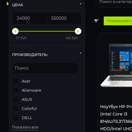
ЦЕНА
Розничная 
27 500
541 500
ПРОИЗВОДИТЕЛЬ:
Acer
Alienware
ASUS
Ноутбук HP Pr
Colorful
(Intel Core i3
DELL
8145U/13.3"/1
Показать все
HDD/Intel UHD