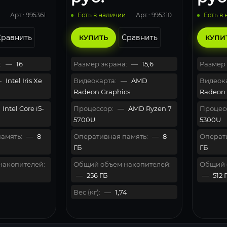
Арт.: 995361
Арт.: 995310
Есть в наличии
Есть в
Сравнить
Сравнить
КУПИТЬ
КУПИ
:
—
16
Размер экрана:
—
15,6
Размер 
—
Intel Iris Xe
Видеокарта:
—
AMD
Видеока
Radeon Graphics
Radeon 
Intel Core i5-
Процессор:
—
AMD Ryzen 7
Процес
5700U
5300U
амять:
—
8
Оперативная память:
—
8
Операти
ГБ
ГБ
накопителей:
Общий объем накопителей:
Общий 
—
256 ГБ
—
512 
Вес (кг):
—
1,74