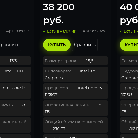
38 200
40 
tooth/Win 11
10 Home) 3V5F4EA, Silver
Graphic
руб.
руб
Арт.: 995077
Арт.: 652925
Есть в наличии
Есть в
Сравнить
Сравнить
КУПИТЬ
КУПИ
:
—
13,3
Размер экрана:
—
15,6
Размер 
—
Intel UHD
Видеокарта:
—
Intel Xe
Видеока
Graphics
Graphic
Intel Core i3-
Процессор:
—
Intel Core i5-
Процес
1135G7
1315U
амять:
—
8
Оперативная память:
—
8
Операти
ГБ
ГБ
накопителей:
Общий объем накопителей:
Общий 
—
256 ГБ
—
512 