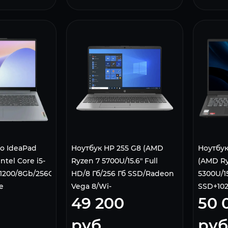
o IdeaPad
Ноутбук HP 255 G8 (AMD
Ноутбук
Intel Core i5-
Ryzen 7 5700U/15.6" Full
(AMD Ry
0x1200/8Gb/256Gb
HD/8 Гб/256 Гб SSD/Radeon
5300U/1
Xe
Vega 8/Wi-
SSD+10
49 200
50 
) 82X80004RK
Fi/Bluetooth/Cam, DOS)
Radeon 
серый
82KD00
руб.
руб