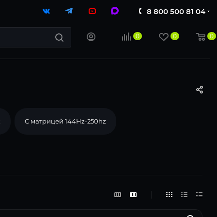
8 800 500 81 04
0
0
0
z
С матрицей 144Hz-250hz