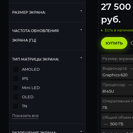
27 500
620/Wi-Fi/Blue
Pro) 6EC38ES
РАЗМЕР ЭКРАНА:
руб.
Есть в наличии
ЧАСТОТА ОБНОВЛЕНИЯ
ЭКРАНА (ГЦ)
КУПИТЬ
Размер экрана
ТИП МАТРИЦЫ ЭКРАНА:
Видеокарта:
AMOLED
Graphics 620
IPS
Процессор:
—
Mini LED
8145U
OLED
Оперативная п
TN
ГБ
Показать все
Общий объем 
—
500 ГБ
РАЗРЕШЕНИЕ ЭКРАНА: