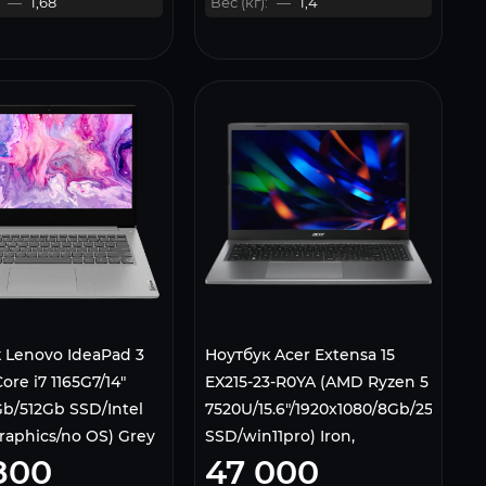
—
1,68
Вес (кг):
—
1,4
 Lenovo IdeaPad 3
Ноутбук Acer Extensa 15
Core i7 1165G7/14"
EX215-23-R0YA (AMD Ryzen 5
b/512Gb SSD/Intel
7520U/15.6"/1920x1080/8Gb/256Gb
Graphics/no OS) Grey
SSD/win11pro) Iron,
800
47 000
NX.EH3CD.003