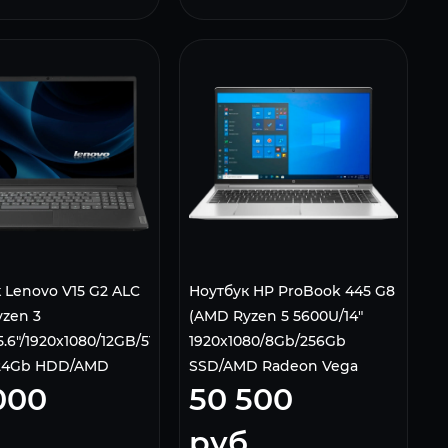
 Lenovo V15 G2 ALC
Ноутбук HP ProBook 445 G8
zen 3
(AMD Ryzen 5 5600U/14"
5.6"/1920x1080/12GB/512gb
1920x1080/8Gb/256Gb
24Gb HDD/AMD
SSD/AMD Radeon Vega
000
50 500
Graphics/Без ОС),
7/Wi-Fi/Bluetooth/Win 10
31RU, черный
Pro) Silver, 4K852EA
.
руб.