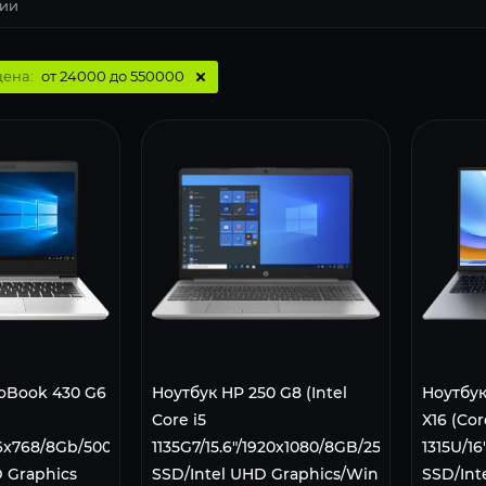
цена:
от 24000 до 550000
oBook 430 G6
Ноутбук HP 250 G8 (Intel
Ноутбу
Core i5
X16 (Cor
366x768/8Gb/500Gb
1135G7/15.6"/1920x1080/8GB/256GB
1315U/1
 Graphics
SSD/Intel UHD Graphics/Win
SSD/Int