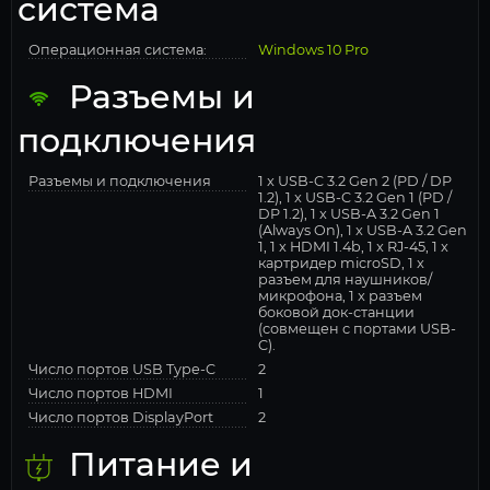
система
Операционная система:
Windows 10 Pro
Разъемы и
подключения
Разъемы и подключения
1 x USB-C 3.2 Gen 2 (PD / DP
1.2), 1 x USB-C 3.2 Gen 1 (PD /
DP 1.2), 1 x USB-A 3.2 Gen 1
(Always On), 1 x USB-A 3.2 Gen
1, 1 x HDMI 1.4b, 1 x RJ-45, 1 x
картридер microSD, 1 x
разъем для наушников/
микрофона, 1 x разъем
боковой док-станции
(совмещен с портами USB-
C).
Число портов USB Type-C
2
Число портов HDMI
1
Число портов DisplayPort
2
Питание и