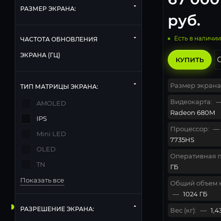
РАЗМЕР ЭКРАНА:
руб.
Есть в наличии
ЧАСТОТА ОБНОВЛЕНИЯ
ЭКРАНА (ГЦ)
КУПИТЬ
Размер экрана
ТИП МАТРИЦЫ ЭКРАНА:
Видеокарта:
AMOLED
Radeon 680M
IPS
Процессор:
—
Mini LED
7735HS
OLED
Оперативная п
TN
ГБ
Показать все
Общий объем 
—
1024 ГБ
РАЗРЕШЕНИЕ ЭКРАНА:
Вес (кг):
—
1,4