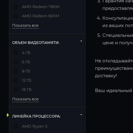
Гарантия кач
AMD Radeon 780M
предоставля
AMD Radeon 820M
Консультаци
из ваших по
Показать все
Специальные
цене и полу
ОБЪЕМ ВИДЕОПАМЯТИ:
4 ГБ
Не откладывайте
6 ГБ
преимуществами
8 ГБ
доставку!
12 ГБ
16 ГБ
Ваш идеальный 
Показать все
ЛИНЕЙКА ПРОЦЕССОРА:
AMD Ryzen 3