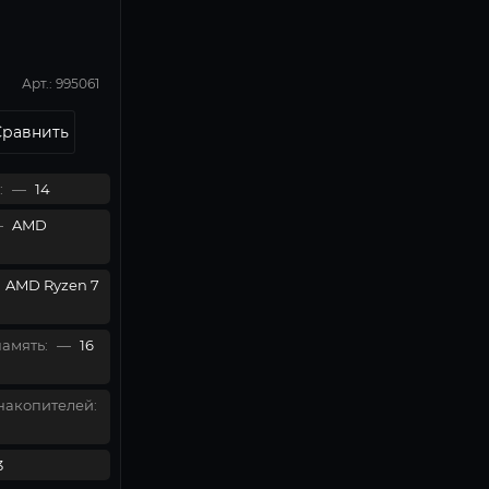
Арт.: 995061
Сравнить
:
—
14
—
AMD
AMD Ryzen 7
амять:
—
16
накопителей:
3