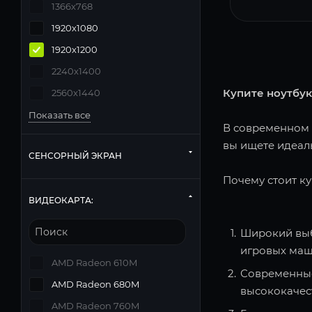
1366x768
1920x1080
1920x1200
2240x1400
Купите ноутбук
2560x1440
Показать все
В современном м
вы ищете идеаль
СЕНСОРНЫЙ ЭКРАН
Почему стоит ку
ВИДЕОКАРТА:
Широкий выб
игровых маш
AMD Radeon 610M
Современные
AMD Radeon 680M
высококачес
AMD Radeon 760M