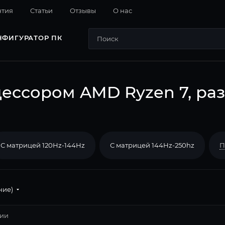
нтия
Cтатьи
Отзывы
О нас
НФИГУРАТОР ПК
ессором AMD Ryzen 7, ра
С матрицей 120Hz-144Hz
С матрицей 144Hz-250hz
П
ние)