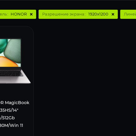
ель::
HONOR
Разрешение экрана::
1920x1200
Линей
R MagicBook
735HS/14"
b/512Gb
80M/Win 11
KL Серый