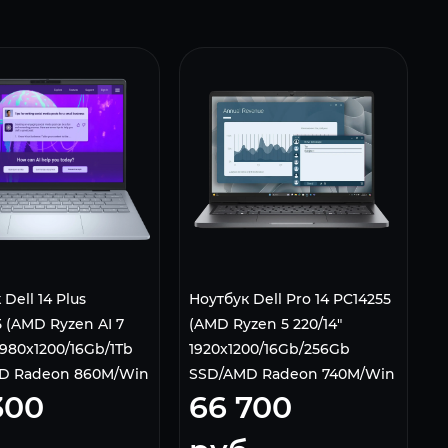
Dell 14 Plus
Ноутбук Dell Pro 14 PC14255
 (AMD Ryzen AI 7
(AMD Ryzen 5 220/14"
1980x1200/16Gb/1Tb
1920x1200/16Gb/256Gb
D Radeon 860M/Win
SSD/AMD Radeon 740M/Win
300
66 700
 Ice Blue
11 Pro) Black