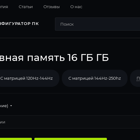
нтия
Cтатьи
Отзывы
О нас
НФИГУРАТОР ПК
вная память 16 ГБ ГБ
С матрицей 120Hz-144Hz
С матрицей 144Hz-250hz
П
ние)