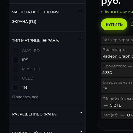
руб.
Есть в наличии
ЧАСТОТА ОБНОВЛЕНИЯ
ЭКРАНА (ГЦ)
КУПИТЬ
Размер экрана
ТИП МАТРИЦЫ ЭКРАНА:
Видеокарта:
AMOLED
Radeon Graphi
IPS
Процессор:
—
Mini LED
5 330
OLED
Оперативная п
TN
ГБ
Показать все
Общий объем 
—
512 ГБ
РАЗРЕШЕНИЕ ЭКРАНА:
Вес (кг):
—
1,8