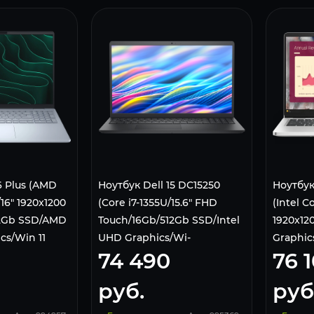
6 Plus (AMD
Ноутбук Dell 15 DC15250
Ноутбук
/16" 1920x1200
(Core i7-1355U/15.6" FHD
(Intel C
12Gb SSD/AMD
Touch/16Gb/512Gb SSD/Intel
1920x120
cs/Win 11
UHD Graphics/Wi-
Graphic
74 490
76 
e
Fi/Bluetooth/Win 11 Home)
Home) S
Black
руб.
руб