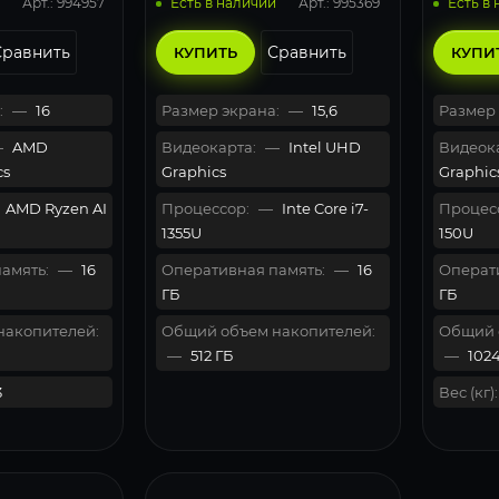
Арт.: 994957
Арт.: 995369
Есть в наличии
Есть в
Сравнить
Сравнить
КУПИТЬ
КУПИ
:
—
16
Размер экрана:
—
15,6
Размер 
—
AMD
Видеокарта:
—
Intel UHD
Видеока
cs
Graphics
Graphic
AMD Ryzen AI
Процессор:
—
Inte Core i7-
Процес
1355U
150U
амять:
—
16
Оперативная память:
—
16
Операти
ГБ
ГБ
накопителей:
Общий объем накопителей:
Общий 
—
512 ГБ
—
1024
3
Вес (кг):