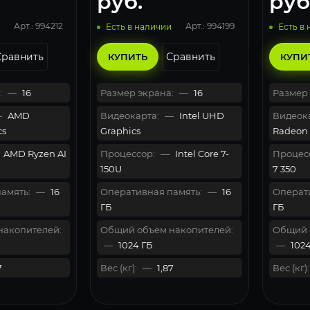
руб.
руб
Арт.: 994212
Арт.: 994199
Есть в наличии
Есть в
Сравнить
Сравнить
КУПИТЬ
КУПИ
:
—
16
Размер экрана:
—
16
Размер 
—
AMD
Видеокарта:
—
Intel UHD
Видеока
cs
Graphics
Radeon 
AMD Ryzen AI
Процессор:
—
Intel Core 7-
Процес
150U
7 350
амять:
—
16
Оперативная память:
—
16
Операти
ГБ
ГБ
накопителей:
Общий объем накопителей:
Общий 
—
1024 ГБ
—
1024
7
Вес (кг):
—
1,87
Вес (кг):