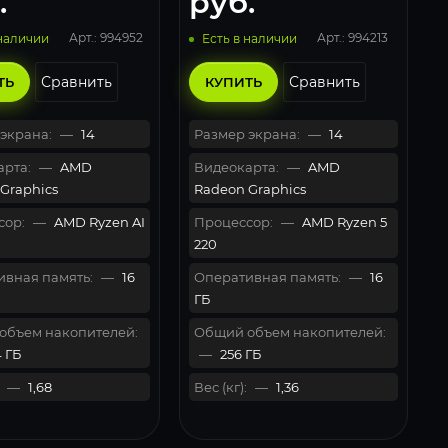
.
руб.
Арт.: 994952
Арт.: 994213
 наличии
Есть в наличии
Сравнить
Сравнить
ТЬ
КУПИТЬ
экрана:
—
14
Размер экрана:
—
14
рта:
—
AMD
Видеокарта:
—
AMD
Graphics
Radeon Graphics
сор:
—
AMD Ryzen AI
Процессор:
—
AMD Ryzen 5
220
вная память:
—
16
Оперативная память:
—
16
ГБ
объем накопителей:
Общий объем накопителей:
 ГБ
—
256 ГБ
—
1,68
Вес (кг):
—
1,36