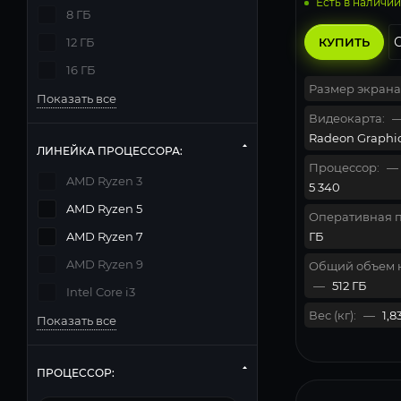
Есть в наличии
8 ГБ
КУПИТЬ
12 ГБ
16 ГБ
Размер экрана
Показать все
Видеокарта:
Radeon Graphi
ЛИНЕЙКА ПРОЦЕССОРА:
Процессор:
—
AMD Ryzen 3
5 340
AMD Ryzen 5
Оперативная п
ГБ
AMD Ryzen 7
AMD Ryzen 9
Общий объем 
—
512 ГБ
Intel Core i3
Вес (кг):
—
1,8
Показать все
ПРОЦЕССОР: