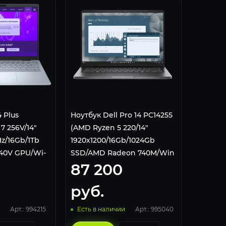
4 Plus
Ноутбук Dell Pro 14 PC14255
7 256V/14"
(AMD Ryzen 5 220/14"
Hz/16Gb/1Tb
1920x1200/16Gb/1024Gb
140V GPU/Wi-
SSD/AMD Radeon 740M/Win
87 200
 Home) Ice
11 Pro) Black
руб.
Арт.: 994215
Арт.: 995040
Есть в наличии