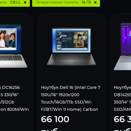
ель::
DELL
Оперативная память::
16 ГБ
6 DС16256
Ноутбук Dell 16 (Intel Core 7
Ноутбук 
5 330/16"
150U/16" 1920x1200
DB14255
b/512Gb
Touch/16Gb/1Tb SSD/Wi-
350/14" 
on 820M/Win
Fi/BT/Win 11 Home) Carbon
SSD/AM
66 100
66 
Black
11 Home)