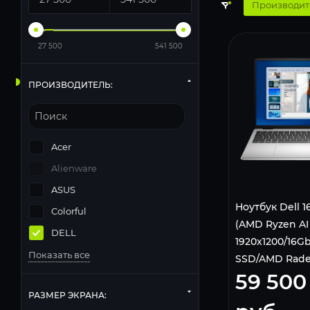
Производит
27 500
541 500
ПРОИЗВОДИТЕЛЬ:
Acer
Alienware
ASUS
Ноутбук Dell 1
Colorful
(AMD Ryzen AI 
DELL
1920x1200/16G
Показать все
SSD/AMD Rade
59 500
11 Home) Silver
РАЗМЕР ЭКРАНА: