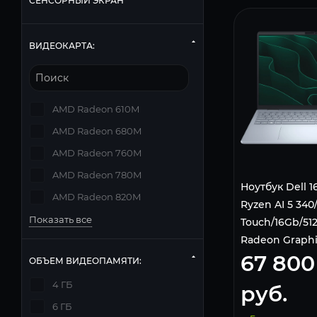
СЕНСОРНЫЙ ЭКРАН
ВИДЕОКАРТА:
AMD Radeon 610M
AMD Radeon 680M
AMD Radeon 760M
AMD Radeon 780M
Ноутбук Dell 1
AMD Radeon 820M
Ryzen AI 5 340
Показать все
Touch/16Gb/5
Radeon Graphi
67 800
Home) Ice Blu
ОБЪЕМ ВИДЕОПАМЯТИ:
4 ГБ
руб.
6 ГБ