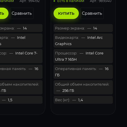
Арт.: 994192
Арт.: 989340
 наличии
Есть в наличии
Сравнить
Сравнить
ТЬ
КУПИТЬ
экрана:
—
14
Размер экрана:
—
14
рта:
—
Intel
Видеокарта:
—
Intel Arc
s
Graphics
сор:
—
Intel Core 7-
Процессор:
—
Intel Core
Ultra 7 165H
вная память:
—
16
Оперативная память:
—
16
ГБ
объем накопителей:
Общий объем накопителей:
 ГБ
—
256 ГБ
—
1,5
Вес (кг):
—
1,4