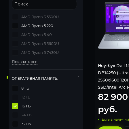
AMD Ryzen 3 5300U
AMD Ryzen 5 220
AMD Ryzen 5 40
AMD Ryzen 5 5600U
AMD Ryzen 5 7430U
Показать все
Ноутбук Dell 1
DB14250 (Ultra 
ОПЕРАТИВНАЯ ПАМЯТЬ:
2560x1600 120
SSD/Intel Arc 
8 ГБ
82 900
Fi 7/BT/Win 11
12 ГБ
Blue
16 ГБ
руб.
24 ГБ
Есть в наличии
32 ГБ