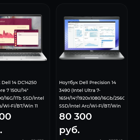
 Dell 14 DС14250
Ноутбук Dell Precision 14
ore 7 150U/14"
3490 (Intel Ultra 7-
0/16G/1Tb SSD/Intel
165H/14"/1920x1080/16Gb/256Gb
s/Wi-Fi/BT/Win 11
SSD/Intel Arc/Wi-Fi/BT/Win
100
80 300
ilver
11 Pro)
.
руб.