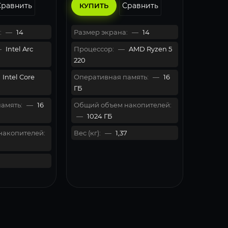
Сравнить
Сравнить
КУПИТЬ
:
—
14
Размер экрана:
—
14
—
Intel Arc
Процессор:
—
AMD Ryzen 5
220
Intel Core
Оперативная память:
—
16
ГБ
амять:
—
16
Общий объем накопителей:
—
1024 ГБ
накопителей:
Вес (кг):
—
1,37