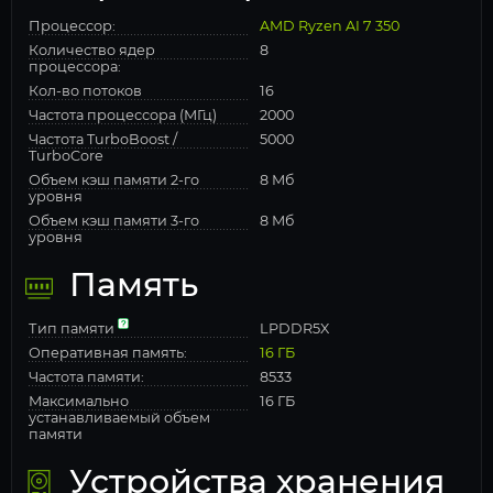
Процессор:
AMD Ryzen AI 7 350
Количество ядер
8
процессора:
Кол-во потоков
16
Частота процессора (МГц)
2000
Частота TurboBoost /
5000
TurboCore
Объем кэш памяти 2-го
8 Мб
уровня
Объем кэш памяти 3-го
8 Мб
уровня
Память
Тип памяти
LPDDR5X
Оперативная память:
16 ГБ
Частота памяти:
8533
Максимально
16 ГБ
устанавливаемый объем
памяти
Устройства хранения