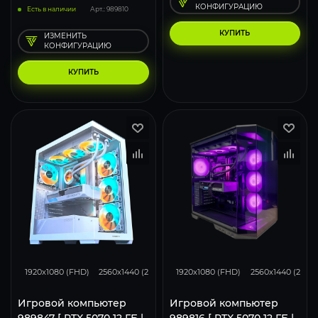
КОНФИГУРАЦИЮ
Есть в наличии
Арт.: 989810
КУПИТЬ
ИЗМЕНИТЬ
КОНФИГУРАЦИЮ
КУПИТЬ
293
231
153
293
231
1920x1080 (FHD)
2560x1440 (2K)
3840x2160 (4K)
1920x1080 (FHD)
2560x1440 (2K)
Игровой компьютер
Игровой компьютер
989847 [ RTX 5070 12 ГБ |
989816 [ RTX 5070 12 ГБ |