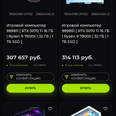
348
276
182
348
276
1920x1080 (FHD)
2560x1440 (2K)
3840x2160 (4K)
1920x1080 (FHD)
2560x1440 (2K)
Игровой компьютер
Игровой компьютер
989811 [ RTX 5070 Ti 16 ГБ
989851 [ RTX 5070 Ti 16 ГБ
| Ryzen 9 7900X | 32 ГБ | 1
| Ryzen 9 7900X | 32 ГБ | 1
ТБ SSD ]
ТБ SSD ]
307 657
руб.
314 113
руб.
Есть в наличии
Арт.: 989811
Есть в наличии
Арт.: 989851
ИЗМЕНИТЬ
ИЗМЕНИТЬ
КОНФИГУРАЦИЮ
КОНФИГУРАЦИЮ
КУПИТЬ
КУПИТЬ