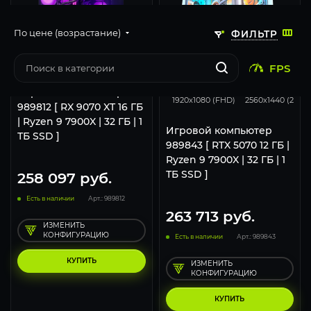
По цене (возрастание)
ФИЛЬТР
FPS
293
231
Игровой компьютер
1920x1080 (FHD)
2560x1440 (2K)
989812 [ RX 9070 XT 16 ГБ
| Ryzen 9 7900X | 32 ГБ | 1
Игровой компьютер
ТБ SSD ]
989843 [ RTX 5070 12 ГБ |
Ryzen 9 7900X | 32 ГБ | 1
ТБ SSD ]
258 097
руб.
Есть в наличии
Арт.: 989812
263 713
руб.
ИЗМЕНИТЬ
КОНФИГУРАЦИЮ
Есть в наличии
Арт.: 989843
КУПИТЬ
ИЗМЕНИТЬ
КОНФИГУРАЦИЮ
КУПИТЬ