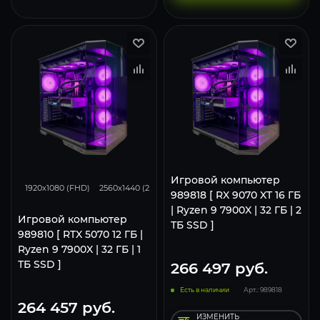
293
231
153
Игровой компьютер
1920x1080 (FHD)
2560x1440 (2K)
3840x2160 (4K)
989818 [ RX 9070 XT 16 ГБ
| Ryzen 9 7900X | 32 ГБ | 2
Игровой компьютер
ТБ SSD ]
989810 [ RTX 5070 12 ГБ |
Ryzen 9 7900X | 32 ГБ | 1
ТБ SSD ]
266 497
руб.
Есть в наличии
Арт.: 989818
264 457
руб.
ИЗМЕНИТЬ