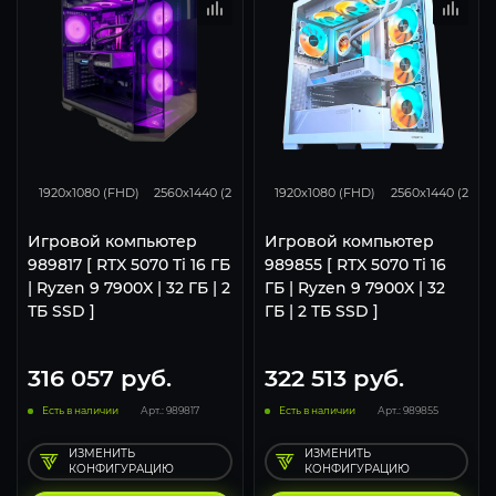
348
276
182
348
276
1920x1080 (FHD)
2560x1440 (2K)
3840x2160 (4K)
1920x1080 (FHD)
2560x1440 (2K)
Игровой компьютер
Игровой компьютер
989817 [ RTX 5070 Ti 16 ГБ
989855 [ RTX 5070 Ti 16
| Ryzen 9 7900X | 32 ГБ | 2
ГБ | Ryzen 9 7900X | 32
ТБ SSD ]
ГБ | 2 ТБ SSD ]
316 057
руб.
322 513
руб.
Есть в наличии
Арт.: 989817
Есть в наличии
Арт.: 989855
ИЗМЕНИТЬ
ИЗМЕНИТЬ
КОНФИГУРАЦИЮ
КОНФИГУРАЦИЮ