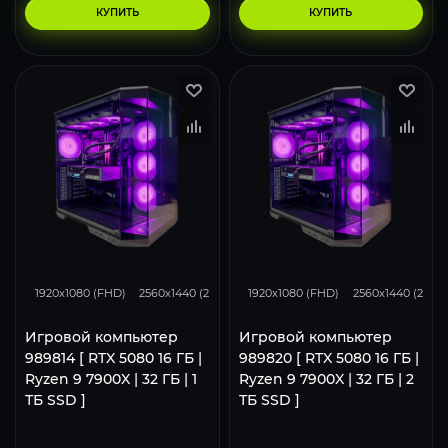
КУПИТЬ
КУПИТЬ
434
343
224
434
343
1920x1080 (FHD)
2560x1440 (2K)
3840x2160 (4K)
1920x1080 (FHD)
2560x1440 (2K)
Игровой компьютер
Игровой компьютер
989814 [ RTX 5080 16 ГБ |
989820 [ RTX 5080 16 ГБ |
Ryzen 9 7900X | 32 ГБ | 1
Ryzen 9 7900X | 32 ГБ | 2
ТБ SSD ]
ТБ SSD ]