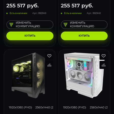
255 517
руб.
255 517
руб.
Есть в наличии
Арт.: 992949
Есть в наличии
Арт.: 992948
ИЗМЕНИТЬ
ИЗМЕНИТЬ
КОНФИГУРАЦИЮ
КОНФИГУРАЦИЮ
КУПИТЬ
КУПИТЬ
351
275
180
348
275
1920x1080 (FHD)
2560x1440 (2K)
3840x2160 (4K)
1920x1080 (FHD)
2560x1440 (2K)