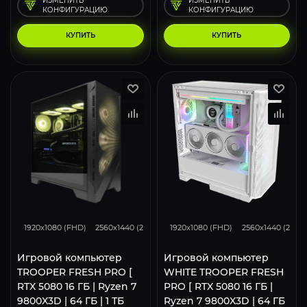
ИЗМЕНИТЬ
ИЗМЕНИТЬ
КОНФИГУРАЦИЮ
КОНФИГУРАЦИЮ
КУПИТЬ
КУПИТЬ
434
343
224
434
343
1920x1080 (FHD)
2560x1440 (2K)
3840x2160 (4K)
1920x1080 (FHD)
2560x1440 (2K)
Игровой компьютер
Игровой компьютер
TROOPER FRESH PRO [
WHITE TROOPER FRESH
RTX 5080 16 ГБ | Ryzen 7
PRO [ RTX 5080 16 ГБ |
9800X3D | 64 ГБ | 1 ТБ
Ryzen 7 9800X3D | 64 ГБ