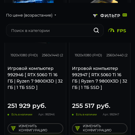
По цене (возрастание)
ФИЛЬТР
FPS
167
130
68
167
130
1920x1080 (FHD)
2560x1440 (2K)
3840x2160 (4K)
1920x1080 (FHD)
2560x1440 (2K)
Игровой компьютер
Игровой компьютер
992946 [ RTX 5060 Ti 16
992947 [ RTX 5060 Ti 16
ГБ | Ryzen 7 9800X3D | 32
ГБ | Ryzen 7 9800X3D | 32
ГБ | 1 ТБ SSD ]
ГБ | 1 ТБ SSD ]
251 929
руб.
255 517
руб.
Есть в наличии
Арт.: 992946
Есть в наличии
Арт.: 992947
ИЗМЕНИТЬ
ИЗМЕНИТЬ
КОНФИГУРАЦИЮ
КОНФИГУРАЦИЮ