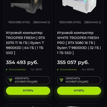
351
275
180
434
343
1920x1080 (FHD)
2560x1440 (2K)
3840x2160 (4K)
1920x1080 (FHD)
2560x1440 (2K)
Игровой компьютер
Игровой компьютер
TROOPER FRESH [ RTX
WHITE TROOPER FRESH
5070 Ti 16 ГБ | Ryzen 7
PRO [ RTX 5080 16 ГБ |
9800X3D | 64 ГБ | 1 ТБ
Ryzen 7 9800X3D | 32 ГБ |
SSD ]
1 ТБ SSD ]
354 493
руб.
355 057
руб.
Есть в наличии
Арт.: 992113
Есть в наличии
Арт.: 992108
ИЗМЕНИТЬ
ИЗМЕНИТЬ
КОНФИГУРАЦИЮ
КОНФИГУРАЦИЮ
КУПИТЬ
КУПИТЬ