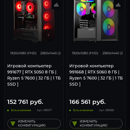
116
93
46
132
105
1920x1080 (FHD)
2560x1440 (2K)
3840x2160 (4K)
1920x1080 (FHD)
2560x1440 (2K)
Игровой компьютер
Игровой компьютер
991677 [ RTX 5050 8 ГБ |
991668 [ RTX 5060 8 ГБ |
Ryzen 5 7600 | 32 ГБ | 1 ТБ
Ryzen 5 7600 | 32 ГБ | 1 ТБ
SSD ]
SSD ]
152 761
руб.
166 561
руб.
Есть в наличии
Арт.: 991677
Есть в наличии
Арт.: 991668
ИЗМЕНИТЬ
ИЗМЕНИТЬ
КОНФИГУРАЦИЮ
КОНФИГУРАЦИЮ