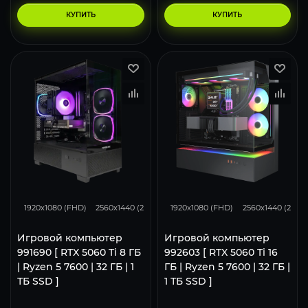
КУПИТЬ
КУПИТЬ
167
132
86
169
131
1920x1080 (FHD)
2560x1440 (2K)
3840x2160 (4K)
1920x1080 (FHD)
2560x1440 (2K)
Игровой компьютер
Игровой компьютер
991690 [ RTX 5060 Ti 8 ГБ
992603 [ RTX 5060 Ti 16
| Ryzen 5 7600 | 32 ГБ | 1
ГБ | Ryzen 5 7600 | 32 ГБ |
ТБ SSD ]
1 ТБ SSD ]