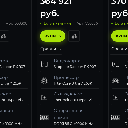
364 921
370
руб.
руб
Арт.: 990300
Арт.: 990336
Есть в наличии
Есть в
КУПИТЬ
КУПИ
Сравнить
Сравни
арта
Видеокарта
В
Sapphire Radeon RX 9070 XT PULSE GAMING (11348-03-20G)
Sapphire Radeon RX 9070 XT PULSE GAMING (11348-03-20G)
сор
Процессор
П
 Ultra 7 265KF
Intel Core Ultra 7 265K
In
ение
Охлаждение
О
Thermalright Hyper Vision 360 UB ARGB Black
Thermalright Hyper Vision 360 UB ARGB Black
ивная
Оперативная
О
память
п
тельный
Твердотельный
Т
ютерный
Компьютерный
К
DDR5 96 Gb 6000 MHz G.Skill TRIDENT Z5 RGB White (F5-6000J3036F48GX2-TZ5RW)
DDR5 96 Gb 6000 MHz G.Skill TRIDENT Z5 RGB White (F5-6000J3036F48GX2-TZ5RW)
ионная
Операционная
О
нская плата
Материнская плата
М
итания
Блок питания
Б