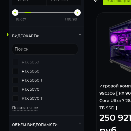
Видеокарта:
92 037
1 192 981
ВИДЕОКАРТА:
RTX 5050
RTX 5060
RTX 5060 Ti
Игровой комп
RTX 5070
990306 [ RX 907
RTX 5070 Ti
Core Ultra 7 265
Показать все
ТБ SSD ]
250 92
ОБЪЕМ ВИДЕОПАМЯТИ:
руб.