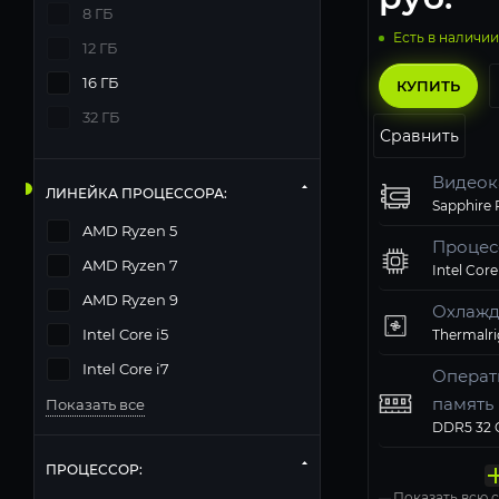
8 ГБ
Есть в наличии
12 ГБ
16 ГБ
КУПИТЬ
32 ГБ
Сравнить
Видеок
ЛИНЕЙКА ПРОЦЕССОРА:
AMD Ryzen 5
Процес
AMD Ryzen 7
Intel Core
AMD Ryzen 9
Охлажд
Intel Core i5
Intel Core i7
Операт
память
Показать все
Твердо
Компь
Операц
Матери
Блок п
накопи
корпус
систем
ПРОЦЕССОР:
Windows 11
Показать всю