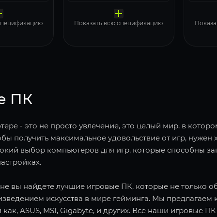
тель
накопитель
н
корпус
к
а
система
с
MSI Z890 GAMING PLUS WIFI6E
MSI Z890 GAMING PLUS WIFI6E
Deepcool 1000W GAMERSTORM PQ1000G
Deepcool 1000W GAMERSTORM PQ1000G
Kingston 1000 Gb NV3 Blue (SNV3S/1000G)
Kingston 1000 Gb NV3 Blue (SNV3S/1000G)
MSI MAG Pano 100R PZ Black
MSI MAG Pano 100R PZ Black
 Pro, Free Trial
Windows 11 Pro, Free Trial
Wi
 спецификацию
Показать всю спецификацию
Показа
е ПК
ере - это не просто увлечение, это целый мир, в котор
обы получить максимальное удовольствие от игр, нужен 
окий выбор компьютеров для игр, которые способны за
астройках.
не вы найдете лучшие игровые ПК, которые не только об
зведением искусства в мире гейминга. Мы предлагаем 
 как, ASUS, MSI, Gigabyte, и других. Все наши игровы