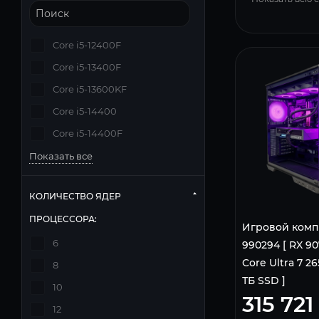
Core i5-12400F
Core i5-13400F
Core i5-13600KF
Core i5-14400
Core i5-14400F
Показать все
КОЛИЧЕСТВО ЯДЕР
ПРОЦЕССОРА:
Игровой комп
6
990294 [ RX 907
Core Ultra 7 265
8
ТБ SSD ]
10
315 721
12