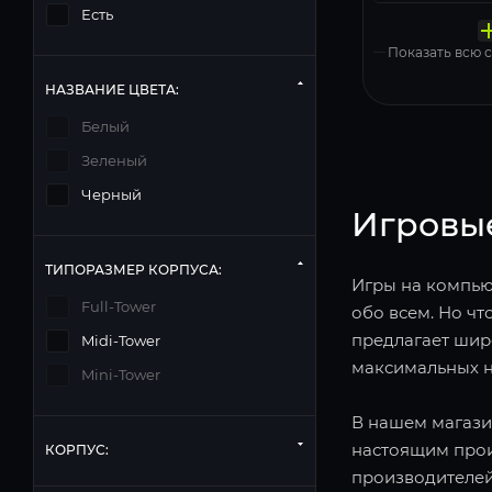
накопи
корпус
систем
Есть
Windows 11
Показать всю
НАЗВАНИЕ ЦВЕТА:
Белый
Зеленый
Черный
Игровы
ТИПОРАЗМЕР КОРПУСА:
Игры на компьют
Full-Tower
обо всем. Но чт
предлагает шир
Midi-Tower
максимальных н
Mini-Tower
В нашем магази
настоящим прои
КОРПУС:
производителей