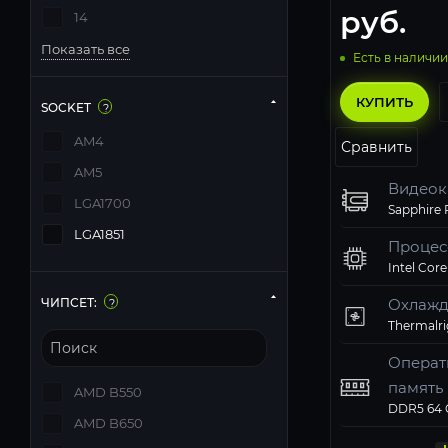
руб.
14
Показать все
Есть в наличии
КУПИТЬ
SOCKET
?
AM4
Сравнить
AM5
Видеок
LGA1700
LGA1851
Процес
Intel Core
Охлажд
ЧИПСЕТ:
?
Операт
память
AMD B550
Твердо
Компь
Операц
Матери
Блок п
AMD B650
накопи
корпус
систем