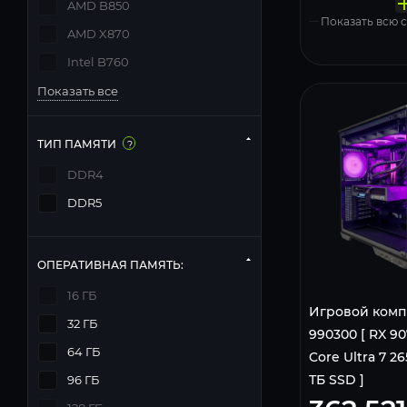
AMD B850
Windows 11
Показать всю
AMD X870
Intel B760
Показать все
ТИП ПАМЯТИ
?
DDR4
DDR5
ОПЕРАТИВНАЯ ПАМЯТЬ:
16 ГБ
Игровой комп
32 ГБ
990300 [ RX 907
64 ГБ
Core Ultra 7 265
ТБ SSD ]
96 ГБ