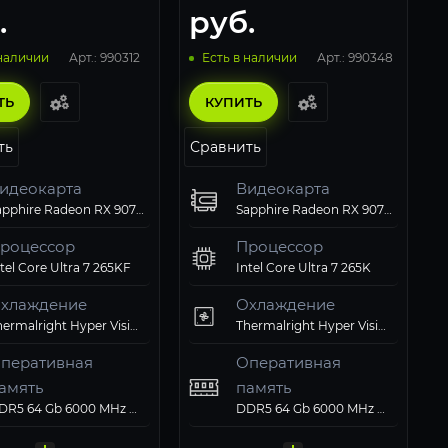
.
руб.
Арт.: 990312
Арт.: 990348
 наличии
Есть в наличии
ТЬ
КУПИТЬ
ть
Сравнить
идеокарта
Видеокарта
Sapphire Radeon RX 9070 XT PULSE GAMING (11348-03-20G)
Sapphire Radeon RX 9070 XT PULSE GAMING (11348-03-20G)
роцессор
Процессор
tel Core Ultra 7 265KF
Intel Core Ultra 7 265K
хлаждение
Охлаждение
Thermalright Hyper Vision 360 UB ARGB Black
Thermalright Hyper Vision 360 UB ARGB Black
перативная
Оперативная
амять
память
вердотельный
Твердотельный
омпьютерный
Компьютерный
DDR5 64 Gb 6000 MHz G.Skill TRIDENT Z5 RGB Black
DDR5 64 Gb 6000 MHz G.Skill TRIDENT Z5 RGB Black
перационная
Операционная
атеринская плата
Материнская плата
лок питания
Блок питания
акопитель
накопитель
орпус
корпус
истема
система
MSI Z890 GAMING PLUS WIFI6E
MSI Z890 GAMING PLUS WIFI6E
Deepcool 1000W GAMERSTORM PQ1000G
Deepcool 1000W GAMERSTORM PQ1000G