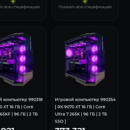
Kingston 2000 Gb (SNV3S/2000G)
Kingston 2000 Gb (SNV3S/2000G)
MSI MAG Pano 100R PZ Black
MSI MAG Pano 100R PZ Black
ndows 11 Pro, Free Trial
Windows 11 Pro, Free Trial
ть всю спецификацию
Показать всю спецификацию
й компьютер 990318
Игровой компьютер 990354
0 XT 16 ГБ | Core
[ RX 9070 XT 16 ГБ | Core
265KF | 96 ГБ | 2 ТБ
Ultra 7 265K | 96 ГБ | 2 ТБ
SSD ]