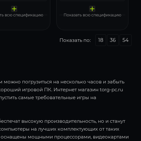
акопитель
накопитель
орпус
корпус
истема
система
MSI Z890 GAMING PLUS WIFI6E
MSI Z890 GAMING PLUS WIFI6E
Deepcool 1000W GAMERSTORM PQ1000G
Deepcool 1000W GAMERSTORM PQ1000G
Kingston 2000 Gb (SNV3S/2000G)
Kingston 2000 Gb (SNV3S/2000G)
MSI MAG Pano 100R PZ Black
MSI MAG Pano 100R PZ Black
ndows 11 Pro, Free Trial
Windows 11 Pro, Free Trial
ть всю спецификацию
Показать всю спецификацию
Показать по:
18
36
54
ом можно погрузиться на несколько часов и забыть
хороший игровой ПК. Интернет магазин torg-pc.ru
пустить самые требовательные игры на
еспечат высокую производительность, но и станут
компьютеры на лучших комплектующих от таких
е ПК оснащены мощными процессорами, видеокартами