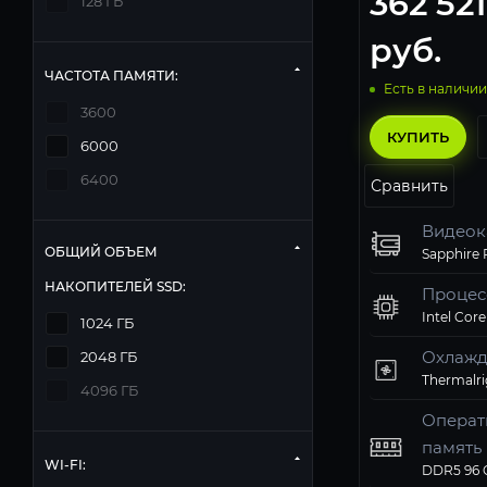
362 521
128 ГБ
руб.
ЧАСТОТА ПАМЯТИ:
Есть в наличии
3600
КУПИТЬ
6000
6400
Сравнить
Видеок
ОБЩИЙ ОБЪЕМ
НАКОПИТЕЛЕЙ SSD:
Процес
Intel Core
1024 ГБ
Охлажд
2048 ГБ
4096 ГБ
Операт
память
WI-FI:
Твердо
Компь
Операц
Матери
Блок п