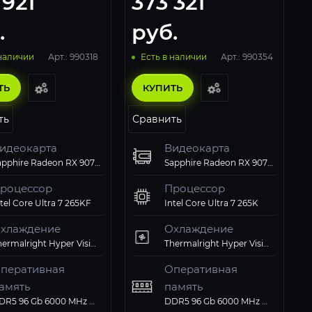
 921
373 321
.
руб.
Арт.: 990318
Арт.: 990354
 наличии
Есть в наличии
ТЬ
КУПИТЬ
ть
Сравнить
идеокарта
Видеокарта
Sapphire Radeon RX 9070 XT PULSE GAMING (11348-03-20G)
Sapphire Radeon RX 9070 XT PULSE GAMING (11348-03-20G)
роцессор
Процессор
tel Core Ultra 7 265KF
Intel Core Ultra 7 265K
хлаждение
Охлаждение
Thermalright Hyper Vision 360 UB ARGB Black
Thermalright Hyper Vision 360 UB ARGB Black
перативная
Оперативная
амять
память
вердотельный
Твердотельный
омпьютерный
Компьютерный
DDR5 96 Gb 6000 MHz G.Skill TRIDENT Z5 RGB White (F5-6000J3036F48GX2-TZ5RW)
DDR5 96 Gb 6000 MHz G.Skill TRIDENT Z5 RGB White (F5-6000J3036F48GX2-TZ5RW)
перационная
Операционная
атеринская плата
Материнская плата
лок питания
Блок питания