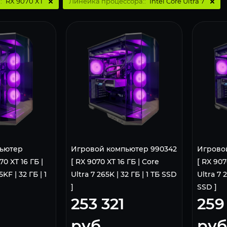
:
RX 9070 XT
Линейка процессора::
Intel Core Ultra 7
ьютер
Игровой компьютер 990342
Игрово
0 XT 16 ГБ |
[ RX 9070 XT 16 ГБ | Core
[ RX 907
KF | 32 ГБ | 1
Ultra 7 265K | 32 ГБ | 1 ТБ SSD
Ultra 7 
]
SSD ]
1
253 321
259
руб.
руб