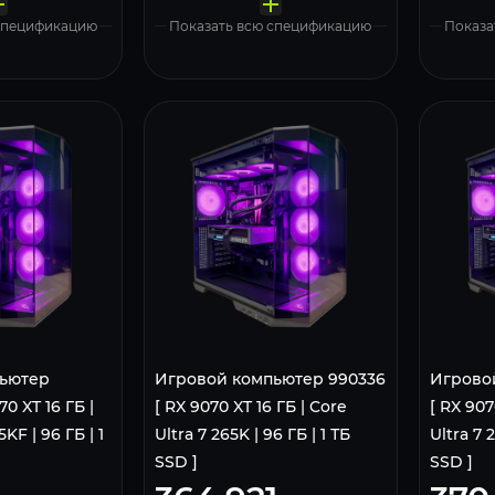
Kingston 1000 Gb NV3 Blue (SNV3S/1000G)
Kingston 1000 Gb NV3 Blue (SNV3S/1000G)
MSI MAG Pano 100R PZ Black
MSI MAG Pano 100R PZ Black
 Pro, Free Trial
Windows 11 Pro, Free Trial
Wi
 спецификацию
Показать всю спецификацию
Показа
ьютер
Игровой компьютер 990336
Игрово
0 XT 16 ГБ |
[ RX 9070 XT 16 ГБ | Core
[ RX 907
KF | 96 ГБ | 1
Ultra 7 265K | 96 ГБ | 1 ТБ
Ultra 7 
SSD ]
SSD ]