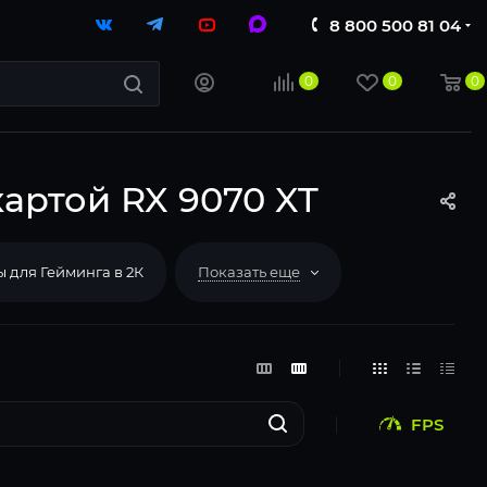
8 800 500 81 04
0
0
0
картой RX 9070 XT
 для Гейминга в 2К
Показать еще
FPS