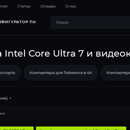
нтия
Cтатьи
Отзывы
О нас
НФИГУРАТОР ПК
ntel Core Ultra 7 и видео
рспорта
Компьютеры для Гейминга в 4К
Компьютеры
ние)