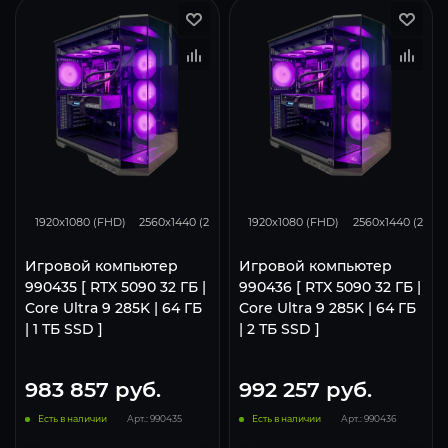
0
0
0
0
0
1920x1080 (FHD)
2560x1440 (2K)
3840x2160 (4K)
1920x1080 (FHD)
2560x1440 (2K)
Игровой компьютер
Игровой компьютер
990435 [ RTX 5090 32 ГБ |
990436 [ RTX 5090 32 ГБ |
Core Ultra 9 285K | 64 ГБ
Core Ultra 9 285K | 64 ГБ
| 1 ТБ SSD ]
| 2 ТБ SSD ]
983 857
руб.
992 257
руб.
Есть в наличии
Арт.: 990435
Есть в наличии
Арт.: 990436