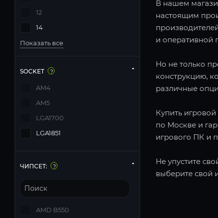
В нашем магази
12
настоящим прои
производителей
14
и оперативной п
Показать все
Но не только п
SOCKET
?
конструкцию, к
AM4
различные опци
AM5
Купить игровой 
LGA1700
по Москве и га
LGA1851
игрового ПК и 
Не упустите сво
ЧИПСЕТ:
?
выберите свой 
AMD B550