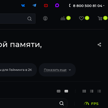
8 800 500 81 04
0
0
0
ой памяти,
 для Гейминга в 2К
Показать еще
FPS