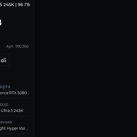
 5 245K | 96 ГБ
8
Арт.: 992366
арта
ASUS GeForce RTX 5080 ROG Astral OC 16Gb
сор
 Ultra 5 245K
ение
Thermalright Hyper Vision 360 ARGB Black