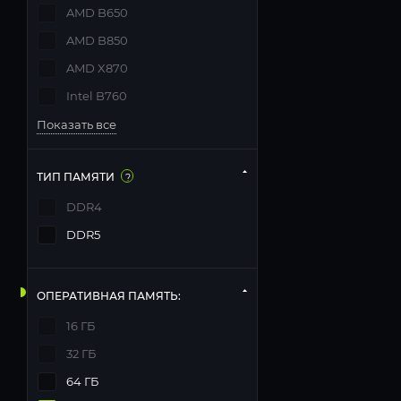
AMD B650
AMD B850
AMD X870
Intel B760
Показать все
ТИП ПАМЯТИ
?
DDR4
DDR5
ОПЕРАТИВНАЯ ПАМЯТЬ:
16 ГБ
32 ГБ
64 ГБ