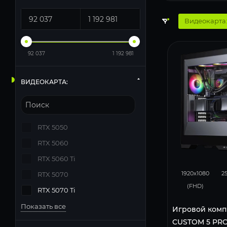
Видеокарта:
92 037
1 192 981
ВИДЕОКАРТА:
RTX 5050
RTX 5060
RTX 5060 Ti
402
1920x1080
2
RTX 5070
(FHD)
RTX 5070 Ti
Показать все
Игровой комп
CUSTOM 5 PRO 