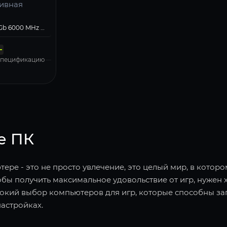
ивная
тельный
ютерный
DDR5 96 Gb 6000 MHz G.Skill TRIDENT Z5 RGB White (F5-6000J3036F48GX2-TZ5RW)
ионная
нская плата
итания
тель
а
Z890-S WIFI6E
Deepcool 1000W GAMERSTORM PQ1000G
Kingston 4000 Gb SNV3S/4000G
Phanteks ENTHOO EVOLV S2 TG ARGB Black
 Pro, Free Trial
 спецификацию
е ПК
ере - это не просто увлечение, это целый мир, в котор
обы получить максимальное удовольствие от игр, нужен 
окий выбор компьютеров для игр, которые способны за
астройках.