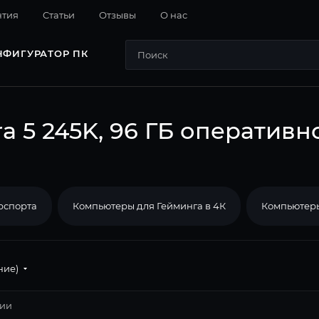
нтия
Cтатьи
Отзывы
О нас
НФИГУРАТОР ПК
a 5 245K, 96 ГБ оперативн
рспорта
Компьютеры для Гейминга в 4К
Компьютеры
ние)