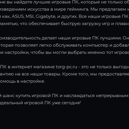
не вы найдете лучшие игровые ПК, которые не только об
зведением искусства в мире гейминга. Мы предлагаем 
 как, ASUS, MSI, Gigabyte, и других. Все наши игровы
амятью, что обеспечивает быструю загрузку игр и плав
роизводительность делает наши игровые ПК лучшими. О
оторая позволяет легко обслуживать компьютер и добав
и настройки, чтобы вы могли выбрать именно тот игров
ПК в интернет магазине torg-pc.ru - это не только выго
рантию на все наши товары. Кроме того, мы предоставл
помощь в настройке.
й шанс купить игровой ПК и наслаждаться непрерывным г
идеальный игровой ПК уже сегодня!