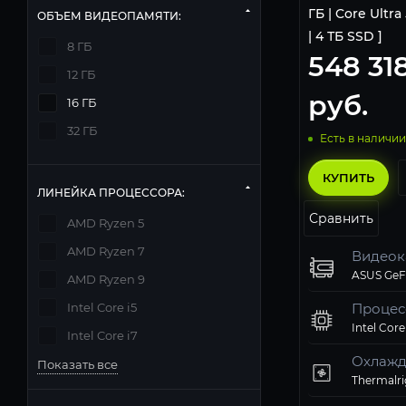
ГБ | Core Ultra
ОБЪЕМ ВИДЕОПАМЯТИ:
| 4 ТБ SSD ]
8 ГБ
548 31
12 ГБ
руб.
16 ГБ
32 ГБ
Есть в наличии
КУПИТЬ
ЛИНЕЙКА ПРОЦЕССОРА:
Сравнить
AMD Ryzen 5
AMD Ryzen 7
Видеок
AMD Ryzen 9
Intel Core i5
Процес
Intel Core
Intel Core i7
Охлажд
Показать все