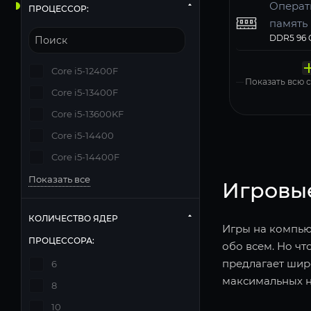
Операт
ПРОЦЕССОР:
память
Твердо
Компь
Операц
Матери
Блок п
накопи
корпус
систем
MSI PRO 
Core i5-12400F
Windows 11
Показать всю
Core i5-13400F
Core i5-13600KF
Core i5-14400
Core i5-14400F
Показать все
Игровы
КОЛИЧЕСТВО ЯДЕР
Игры на компьют
ПРОЦЕССОРА:
обо всем. Но чт
предлагает шир
6
максимальных н
8
10