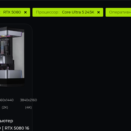
:
RTX 5080
Процессор::
Core Ultra 5 245K
Оперативн
341
225
560x1440
3840x2160
(2K)
(4K)
ьютер
[ RTX 5080 16