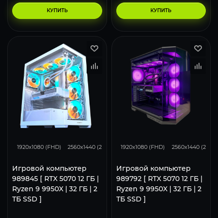
КУПИТЬ
КУПИТЬ
293
231
153
293
231
1920x1080 (FHD)
2560x1440 (2K)
3840x2160 (4K)
1920x1080 (FHD)
2560x1440 (2K)
Игровой компьютер
Игровой компьютер
989845 [ RTX 5070 12 ГБ |
989792 [ RTX 5070 12 ГБ |
Ryzen 9 9950X | 32 ГБ | 2
Ryzen 9 9950X | 32 ГБ | 2
ТБ SSD ]
ТБ SSD ]