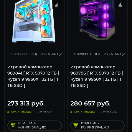
293
231
131
293
231
1920x1080 (FHD)
2560x1440 (2K)
3840x2160 (4K)
1920x1080 (FHD)
2560x1440 (2K)
Игровой компьютер
Игровой компьютер
989841 [ RTX 5070 12 ГБ |
989786 [ RTX 5070 12 ГБ |
Ryzen 9 9950X | 32 ГБ | 1
Ryzen 9 9950X | 32 ГБ | 1
ТБ SSD ]
ТБ SSD ]
273 313
руб.
280 657
руб.
Есть в наличии
Арт.: 989841
Есть в наличии
Арт.: 989786
ИЗМЕНИТЬ
ИЗМЕНИТЬ
КОНФИГУРАЦИЮ
КОНФИГУРАЦИЮ