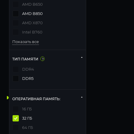
AMD B650
AMD B850
AMD X870
Intel B760
Показать все
ТИП ПАМЯТИ
?
DDR4
DDR5
ОПЕРАТИВНАЯ ПАМЯТЬ:
16 ГБ
32 ГБ
64 ГБ