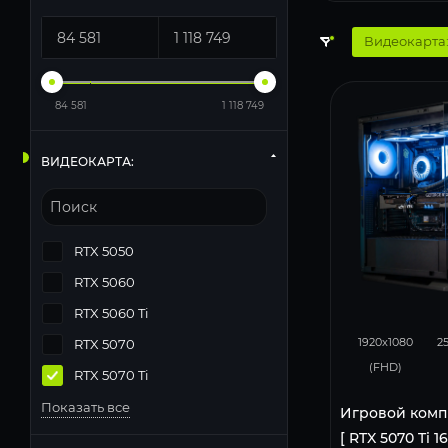
Видеокарта:
84 581
1 118 749
ВИДЕОКАРТА:
RTX 5050
RTX 5060
RTX 5060 Ti
348
1920x1080
2
RTX 5070
(FHD)
RTX 5070 Ti
Показать все
Игровой комп
[ RTX 5070 Ti 1