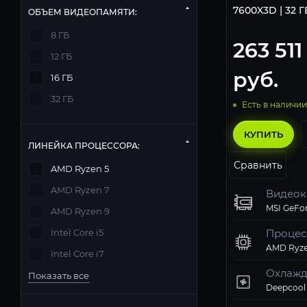
7600X3D | 32 ГБ
ОБЪЕМ ВИДЕОПАМЯТИ:
8 ГБ
263 511
12 ГБ
руб.
16 ГБ
32 ГБ
Есть в наличии
КУПИТЬ
ЛИНЕЙКА ПРОЦЕССОРА:
Сравнить
AMD Ryzen 5
AMD Ryzen 7
Видеок
AMD Ryzen 9
Intel Core i5
Процес
AMD Ryze
Intel Core i7
Охлажд
Показать все