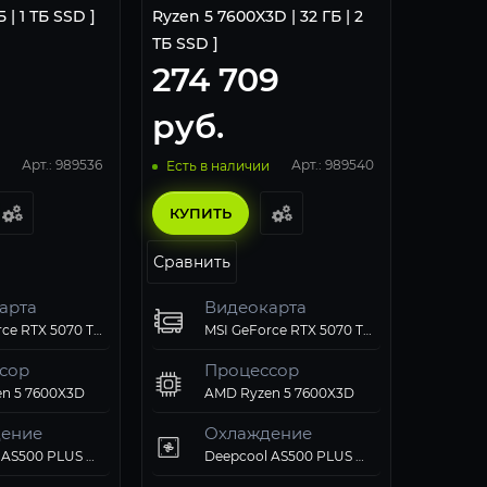
 | 1 ТБ SSD ]
Ryzen 5 7600X3D | 32 ГБ | 2
ТБ SSD ]
274 709
руб.
Арт.: 989536
Арт.: 989540
Есть в наличии
КУПИТЬ
Сравнить
арта
Видеокарта
MSI GeForce RTX 5070 Ti 16GB VENTUS 3X OC
MSI GeForce RTX 5070 Ti 16GB VENTUS 3X OC
сор
Процессор
n 5 7600X3D
AMD Ryzen 5 7600X3D
ение
Охлаждение
Deepcool AS500 PLUS WH RET White
Deepcool AS500 PLUS WH RET White