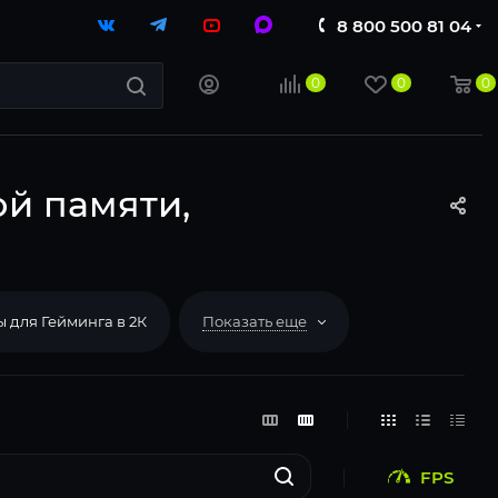
8 800 500 81 04
0
0
0
ой памяти,
 для Гейминга в 2К
Показать еще
FPS