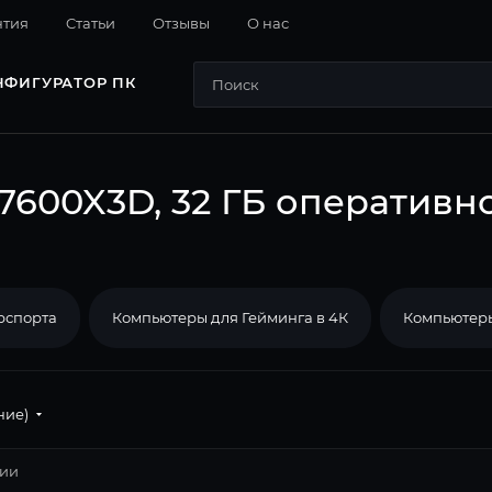
нтия
Cтатьи
Отзывы
О нас
НФИГУРАТОР ПК
7600X3D, 32 ГБ оперативн
рспорта
Компьютеры для Гейминга в 4К
Компьютеры
ние)