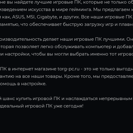
не вы найдете лучшие игровые ПК, которые не только об
зведением искусства в мире гейминга. Мы предлагаем 
 как, ASUS, MSI, Gigabyte, и других. Все наши игровы
амятью, что обеспечивает быструю загрузку игр и плав
роизводительность делает наши игровые ПК лучшими. О
оторая позволяет легко обслуживать компьютер и добав
и настройки, чтобы вы могли выбрать именно тот игров
ПК в интернет магазине torg-pc.ru - это не только выго
рантию на все наши товары. Кроме того, мы предоставл
помощь в настройке.
й шанс купить игровой ПК и наслаждаться непрерывным г
идеальный игровой ПК уже сегодня!