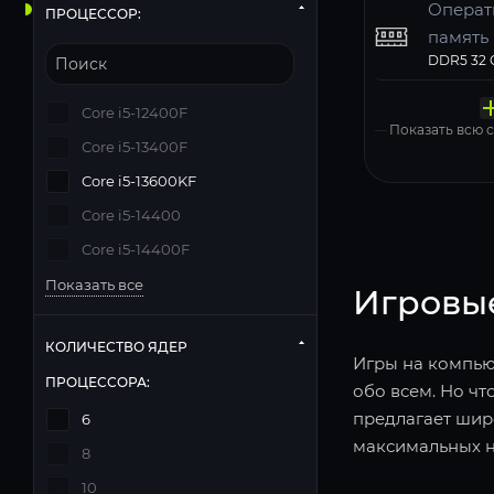
Операт
ПРОЦЕССОР:
память
Твердо
Компь
Операц
Матери
Блок п
накопи
корпус
систем
Core i5-12400F
Windows 11
Показать всю
Core i5-13400F
Core i5-13600KF
Core i5-14400
Core i5-14400F
Показать все
Игровы
КОЛИЧЕСТВО ЯДЕР
Игры на компьют
ПРОЦЕССОРА:
обо всем. Но чт
предлагает шир
6
максимальных н
8
10