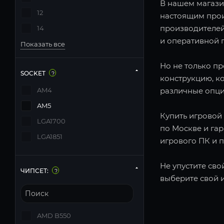
В нашем магази
12
настоящим прои
производителей
14
и оперативной п
Показать все
Но не только п
SOCKET
?
конструкцию, к
AM4
различные опци
AM5
Купить игровой 
LGA1700
по Москве и га
LGA1851
игрового ПК и 
Не упустите сво
ЧИПСЕТ:
?
выберите свой 
AMD B550