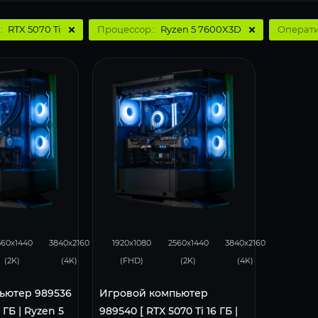
:
RTX 5070 Ti
Процессор::
Ryzen 5 7600X3D
Операти
276
169
348
276
169
560x1440
3840x2160
1920x1080
2560x1440
3840x2160
(2K)
(4K)
(FHD)
(2K)
(4K)
ьютер 989536
Игровой компьютер
6 ГБ | Ryzen 5
989540 [ RTX 5070 Ti 16 ГБ |