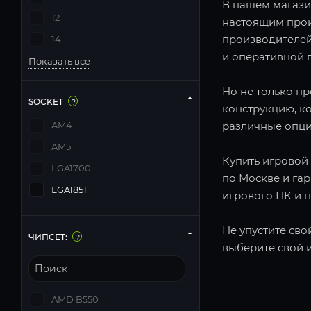
В нашем магази
12
настоящим прои
производителей
14
и оперативной п
Показать все
Но не только п
SOCKET
?
конструкцию, к
AM4
различные опци
AM5
Купить игровой 
LGA1700
по Москве и га
LGA1851
игрового ПК и 
Не упустите сво
ЧИПСЕТ:
?
выберите свой 
AMD B550