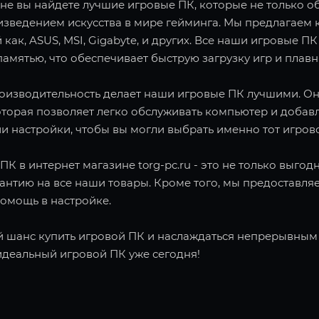
не вы найдете лучшие игровые ПК, которые не только об
зведением искусства в мире гейминга. Мы предлагаем 
 как, ASUS, MSI, Gigabyte, и других. Все наши игровы
амятью, что обеспечивает быструю загрузку игр и плав
роизводительность делает наши игровые ПК лучшими. О
оторая позволяет легко обслуживать компьютер и добав
и настройки, чтобы вы могли выбрать именно тот игров
ПК в интернет магазине torg-pc.ru - это не только выго
рантию на все наши товары. Кроме того, мы предоставл
помощь в настройке.
й шанс купить игровой ПК и наслаждаться непрерывным г
идеальный игровой ПК уже сегодня!