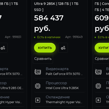
28 ГБ | 1 ТБ
Ultra 9 285K | 128 ГБ | 1 ТБ
ГБ | Cor
SSD ]
ГБ | 4 Т
7
584 437
609
руб.
руб
Арт.: 991651
Арт.: 991649
Есть в наличии
Есть в
КУПИТЬ
КУПИ
Сравнить
Сравни
арта
Видеокарта
В
Palit GeForce RTX 5070 Ti GamingPro-S OC 16Gb
Palit GeForce RTX 5070 Ti GamingPro-S OC 16Gb
сор
Процессор
П
Intel Core Ultra 9 285 OEM AT8076806418
Intel Core Ultra 9 285K
In
ение
Охлаждение
О
Thermalright Hyper Vision 360 ARGB Black
Thermalright Hyper Vision 360 ARGB Black