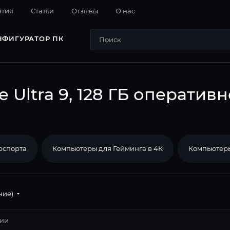
нтия
Cтатьи
Отзывы
О нас
НФИГУРАТОР ПК
e Ultra 9, 128 ГБ оператив
рспорта
Компьютеры для Гейминга в 4К
Компьютеры
ние)