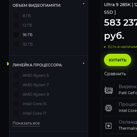
Ultra 9 285K | 1
ОБЪЕМ ВИДЕОПАМЯТИ:
SSD ]
8 ГБ
583 23
12 ГБ
руб.
16 ГБ
32 ГБ
Есть в наличии
КУПИТЬ
ЛИНЕЙКА ПРОЦЕССОРА:
Сравнить
AMD Ryzen 5
AMD Ryzen 7
Видеок
AMD Ryzen 9
Intel Core i5
Процес
Intel Core i7
Охлажд
Показать все