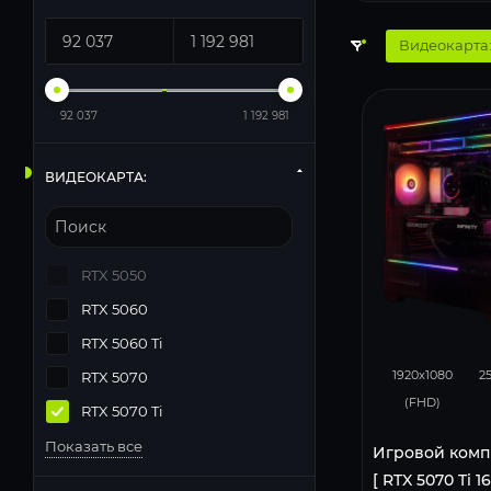
Видеокарта:
92 037
1 192 981
ВИДЕОКАРТА:
RTX 5050
RTX 5060
RTX 5060 Ti
348
1920x1080
2
RTX 5070
(FHD)
RTX 5070 Ti
Показать все
Игровой комп
[ RTX 5070 Ti 1