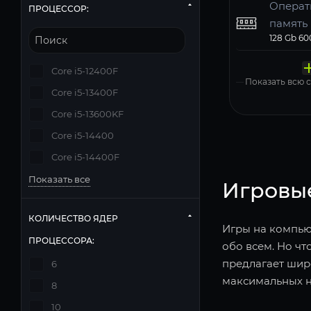
Операт
ПРОЦЕССОР:
память
Твердо
Компь
Операц
Матери
Блок п
накопи
корпус
систем
Core i5-12400F
Windows 11
Показать всю
Core i5-13400F
Core i5-13600KF
Core i5-14400
Core i5-14400F
Показать все
Игровы
КОЛИЧЕСТВО ЯДЕР
Игры на компьют
ПРОЦЕССОРА:
обо всем. Но чт
предлагает шир
6
максимальных н
8
10