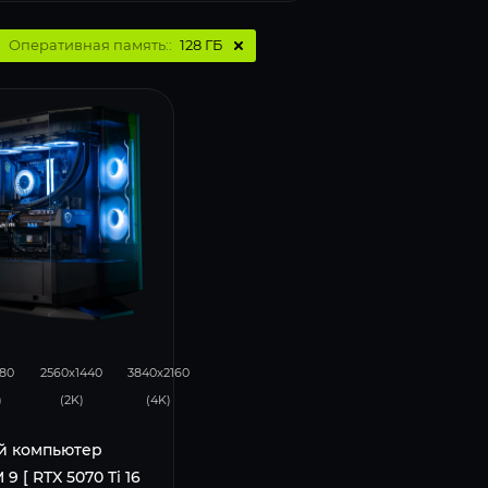
Оперативная память::
128 ГБ
275
180
080
2560x1440
3840x2160
)
(2K)
(4K)
й компьютер
9 [ RTX 5070 Ti 16