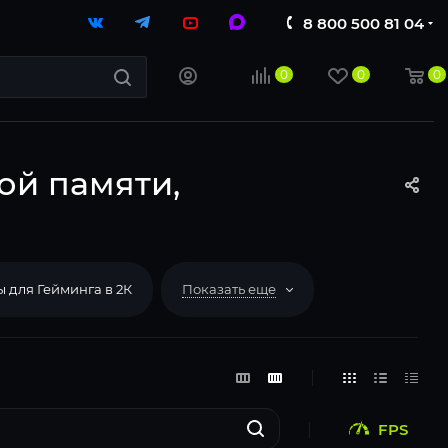
8 800 500 81 04
0
0
0
ной памяти,
 для Гейминга в 2К
Показать еще
FPS