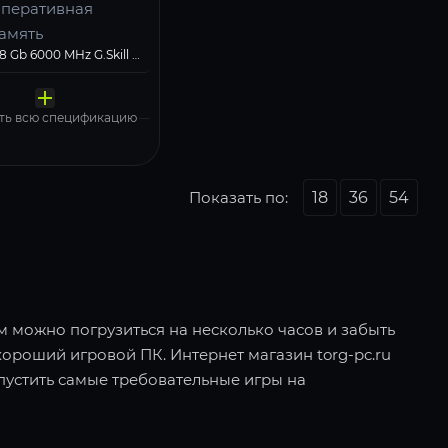
перативная
амять
вердотельный
омпьютерный
128 Gb 6000 MHz G.Skill FLARE X5 Black (F5-6000J3644D64GX2-FX5)
перационная
атеринская плата
лок питания
акопитель
орпус
истема
SI PRO Z890-S WIFI6E
Deepcool 1000W GAMERSTORM PQ1000G
Kingston 4000 Gb SNV3S/4000G
Корпус Cougar FV270 RGB (CGR-58M6B-RGB) черный
ndows 11 Pro, Free Trial
ть всю спецификацию
Показать по:
18
36
54
ом можно погрузиться на несколько часов и забыть
хороший игровой ПК. Интернет магазин torg-pc.ru
пустить самые требовательные игры на