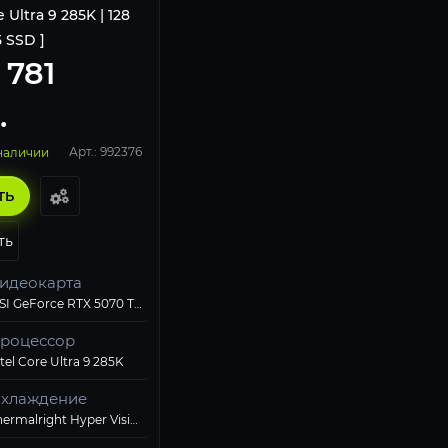
e Ultra 9 285K | 128
Б SSD ]
 781
.
Арт.: 992376
 наличии
ТЬ
ть
идеокарта
MSI GeForce RTX 5070 Ti SHADOW 3X OC 16G
роцессор
tel Core Ultra 9 285K
хлаждение
Thermalright Hyper Vision 360 ARGB Black