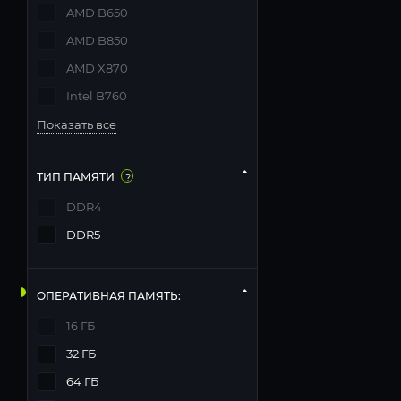
AMD B650
AMD B850
AMD X870
Intel B760
Показать все
ТИП ПАМЯТИ
?
DDR4
DDR5
ОПЕРАТИВНАЯ ПАМЯТЬ:
16 ГБ
32 ГБ
64 ГБ