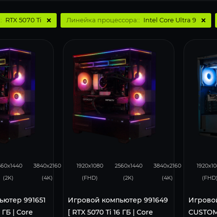
:
RTX 5070 Ti
Линейка процессора::
Intel Core Ultra 9
276
168
348
276
168
351
560x1440
3840x2160
1920x1080
2560x1440
3840x2160
1920x1
(2K)
(4K)
(FHD)
(2K)
(4K)
(FHD
ьютер 991651
Игровой компьютер 991649
Игрово
6 ГБ | Core
[ RTX 5070 Ti 16 ГБ | Core
CUSTOM 