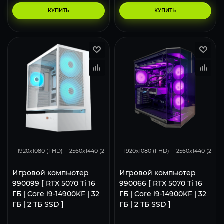
КУПИТЬ
КУПИТЬ
348
276
183
348
276
1920x1080 (FHD)
2560x1440 (2K)
3840x2160 (4K)
1920x1080 (FHD)
2560x1440 (2K)
Игровой компьютер
Игровой компьютер
990099 [ RTX 5070 Ti 16
990066 [ RTX 5070 Ti 16
ГБ | Core i9-14900KF | 32
ГБ | Core i9-14900KF | 32
ГБ | 2 ТБ SSD ]
ГБ | 2 ТБ SSD ]