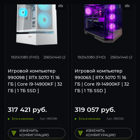
348
276
169
348
276
1920x1080 (FHD)
2560x1440 (2K)
3840x2160 (4K)
1920x1080 (FHD)
2560x1440 (2K)
Игровой компьютер
Игровой компьютер
990098 [ RTX 5070 Ti 16
990065 [ RTX 5070 Ti 16
ГБ | Core i9-14900KF | 32
ГБ | Core i9-14900KF | 32
ГБ | 1 ТБ SSD ]
ГБ | 1 ТБ SSD ]
317 421
руб.
319 057
руб.
Есть в наличии
Арт.: 990098
Есть в наличии
Арт.: 990065
ИЗМЕНИТЬ
ИЗМЕНИТЬ
КОНФИГУРАЦИЮ
КОНФИГУРАЦИЮ