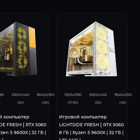
105
68
136
107
70
080
2560x1440
3840x2160
1920x1080
2560x1440
3840x2160
)
(2K)
(4K)
(FHD)
(2K)
(4K)
й компьютер
Игровой компьютер
E FRESH [ RTX 5060
LIGHTSIDE FRESH [ RTX 5060
yzen 5 9600X | 32 ГБ |
8 ГБ | Ryzen 5 9600X | 32 ГБ |