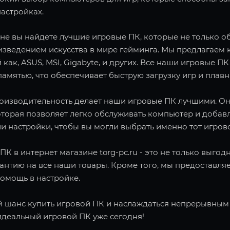
астройках.
не вы найдете лучшие игровые ПК, которые не только об
зведением искусства в мире гейминга. Мы предлагаем 
 как, ASUS, MSI, Gigabyte, и других. Все наши игровы
амятью, что обеспечивает быструю загрузку игр и плав
роизводительность делает наши игровые ПК лучшими. О
оторая позволяет легко обслуживать компьютер и добав
и настройки, чтобы вы могли выбрать именно тот игров
ПК в интернет магазине torg-pc.ru - это не только выго
рантию на все наши товары. Кроме того, мы предоставл
помощь в настройке.
й шанс купить игровой ПК и наслаждаться непрерывным г
идеальный игровой ПК уже сегодня!