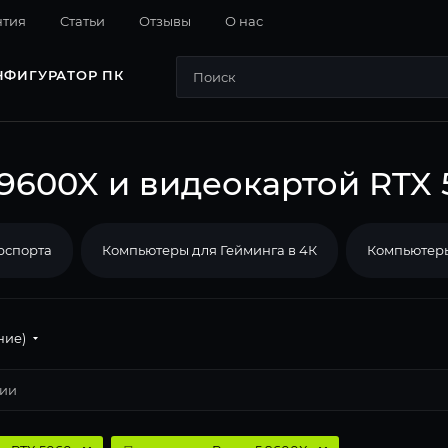
нтия
Cтатьи
Отзывы
О нас
НФИГУРАТОР ПК
9600X и видеокартой RTX 
рспорта
Компьютеры для Гейминга в 4К
Компьютеры
ние)