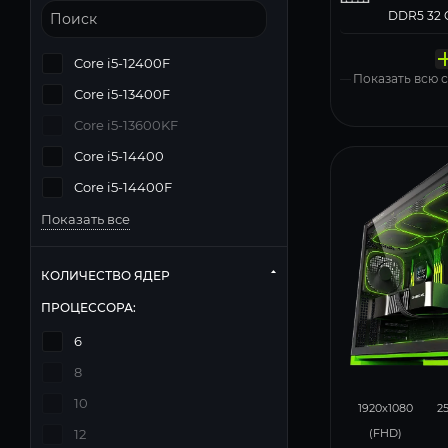
Твердо
Компь
Операц
Матери
Блок п
накопи
корпус
систем
MSI PRO 
Deepcool
Core i5-12400F
Windows 11
Показать всю
Core i5-13400F
Core i5-13600KF
Core i5-14400
Core i5-14400F
Показать все
КОЛИЧЕСТВО ЯДЕР
ПРОЦЕССОРА:
6
8
132
10
1920x1080
2
(FHD)
12