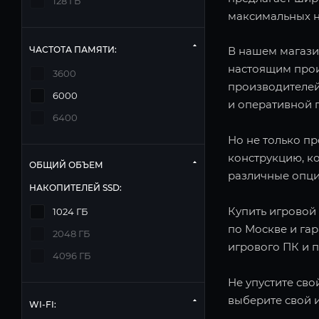
128 ГБ
максимальных н
ЧАСТОТА ПАМЯТИ:
В нашем магази
настоящим прои
3600
производителей
6000
и оперативной п
6400
Но не только п
конструкцию, к
ОБЩИЙ ОБЪЕМ
различные опци
НАКОПИТЕЛЕЙ SSD:
Купить игровой 
1024 ГБ
по Москве и га
2048 ГБ
игрового ПК и 
4096 ГБ
Не упустите сво
выберите свой 
WI-FI: