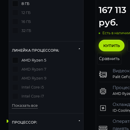
8 ГБ
167 113
12 ГБ
руб.
16 ГБ
32 ГБ
Есть в наличии
КУПИТЬ
ЛИНЕЙКА ПРОЦЕССОРА:
Сравнить
AMD Ryzen 5
AMD Ryzen 7
Видеок
AMD Ryzen 9
Intel Core i5
Процес
AMD Ryze
Intel Core i7
Охлажд
Показать все
Операт
ПРОЦЕССОР:
память