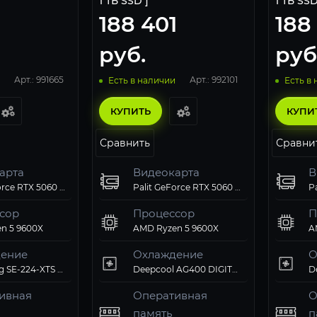
1 ТБ SSD ]
1 ТБ SSD
188 401
188
руб.
руб
Арт.: 991665
Арт.: 992101
Есть в наличии
Есть в
КУПИТЬ
КУПИ
Сравнить
Сравни
арта
Видеокарта
В
Palit GeForce RTX 5060 Dual
Palit GeForce RTX 5060 Dual
сор
Процессор
П
n 5 9600X
AMD Ryzen 5 9600X
A
ение
Охлаждение
О
ID-Cooling SE-224-XTS ARGB PWM
Deepcool AG400 DIGITAL PLUS ARGB PWM
ивная
Оперативная
О
память
п