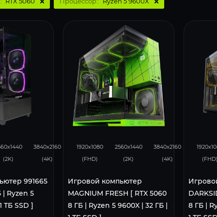
:
RTX 5060
Процессор::
Ryzen 5 9600X
105
50
132
105
50
132
560x1440
3840x2160
1920x1080
2560x1440
3840x2160
1920x1
(2K)
(4K)
(FHD)
(2K)
(4K)
(FHD
ьютер 991665
Игровой компьютер
Игрово
 | Ryzen 5
MAGNIUM FRESH [ RTX 5060
DARKSID
 1 ТБ SSD ]
8 ГБ | Ryzen 5 9600X | 32 ГБ |
8 ГБ | R