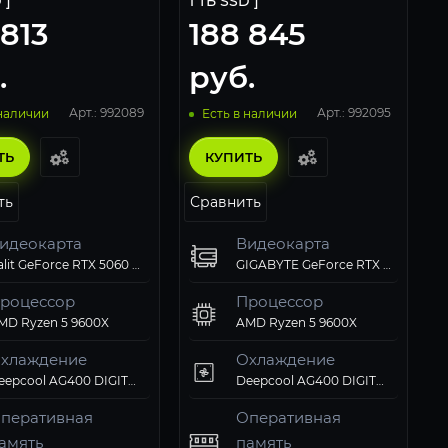
 ]
1 ТБ SSD ]
 813
188 845
.
руб.
Арт.: 992089
Арт.: 992095
 наличии
Есть в наличии
ТЬ
КУПИТЬ
ть
Сравнить
идеокарта
Видеокарта
Palit GeForce RTX 5060 Dual
GIGABYTE GeForce RTX 5060 EAGLE ICE OC
роцессор
Процессор
MD Ryzen 5 9600X
AMD Ryzen 5 9600X
хлаждение
Охлаждение
Deepcool AG400 DIGITAL PLUS ARGB PWM
Deepcool AG400 DIGITAL WH ARGB PWM White
перативная
Оперативная
амять
память