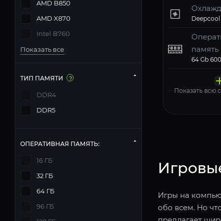
AMD B850
Охлажд
AMD X870
Intel B760
Операт
память
Показать все
Твердо
Компь
Операц
Матери
Блок п
накопи
корпус
систем
MSI PRO 
Deepcool
ТИП ПАМЯТИ
?
Windows 11
Показать всю
DDR4
DDR5
ОПЕРАТИВНАЯ ПАМЯТЬ:
16 ГБ
Игровы
32 ГБ
64 ГБ
Игры на компьют
96 ГБ
обо всем. Но чт
предлагает шир