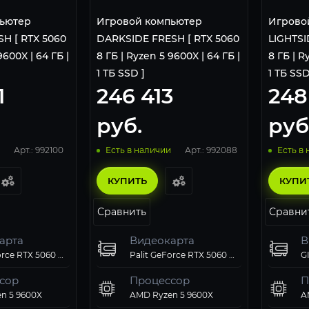
ьютер
Игровой компьютер
Игрово
H [ RTX 5060
DARKSIDE FRESH [ RTX 5060
LIGHTSI
9600X | 64 ГБ |
8 ГБ | Ryzen 5 9600X | 64 ГБ |
8 ГБ | R
1 ТБ SSD ]
1 ТБ SSD
1
246 413
248
руб.
руб
Арт.: 992100
Арт.: 992088
Есть в наличии
Есть в
КУПИТЬ
КУПИ
Сравнить
Сравни
арта
Видеокарта
В
Palit GeForce RTX 5060 Dual
Palit GeForce RTX 5060 Dual
сор
Процессор
П
n 5 9600X
AMD Ryzen 5 9600X
A