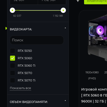
Видеокарта:
92 037
1 192 981
ВИДЕОКАРТА:
RTX 5050
RTX 5060
RTX 5060 Ti
132
1920x1080
2
RTX 5070
(FHD)
RTX 5070 Ti
Показать все
Игровой комп
[ RTX 5060 8 ГБ
9600X | 32 ГБ |
ОБЪЕМ ВИДЕОПАМЯТИ: