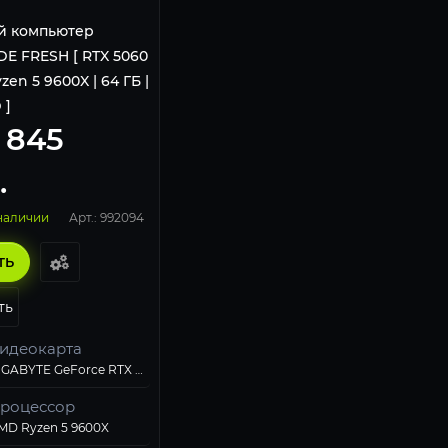
й компьютер
DE FRESH [ RTX 5060
yzen 5 9600X | 64 ГБ |
 ]
 845
.
Арт.: 992094
 наличии
ТЬ
ть
идеокарта
GIGABYTE GeForce RTX 5060 EAGLE ICE OC
роцессор
MD Ryzen 5 9600X