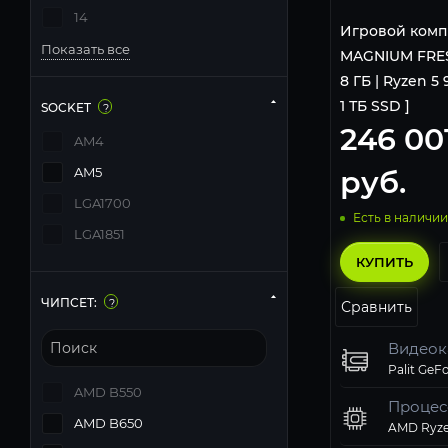
14
Игровой комп
Показать все
MAGNIUM FRES
8 ГБ | Ryzen 5 
1 ТБ SSD ]
SOCKET
?
246 00
AM4
руб.
AM5
LGA1700
Есть в наличии
LGA1851
КУПИТЬ
ЧИПСЕТ:
?
Сравнить
Видеок
AMD B550
Процес
AMD B650
AMD Ryze