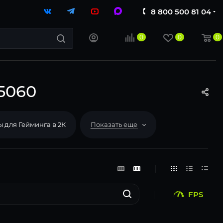
8 800 500 81 04
0
0
0
5060
 для Гейминга в 2К
Показать еще
FPS