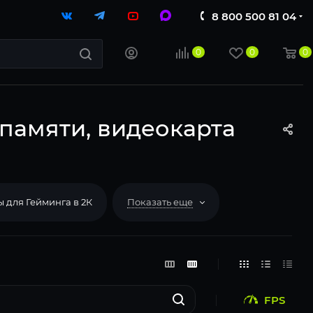
8 800 500 81 04
0
0
0
 памяти, видеокарта
 для Гейминга в 2К
Показать еще
FPS