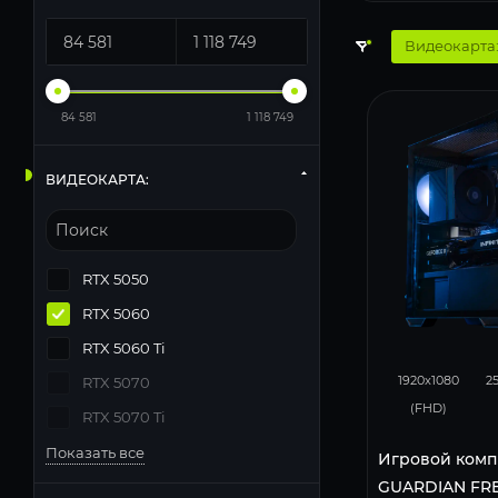
Видеокарта:
84 581
1 118 749
ВИДЕОКАРТА:
RTX 5050
RTX 5060
RTX 5060 Ti
132
1920x1080
2
RTX 5070
(FHD)
RTX 5070 Ti
Показать все
Игровой комп
GUARDIAN FRE