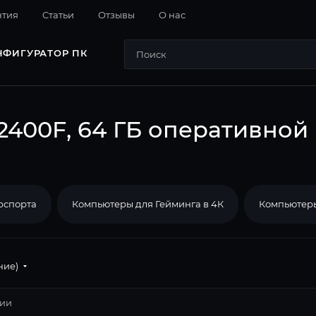
нтия
Cтатьи
Отзывы
О нас
НФИГУРАТОР ПК
12400F, 64 ГБ оперативной
рспорта
Компьютеры для Гейминга в 4К
Компьютеры
ние)