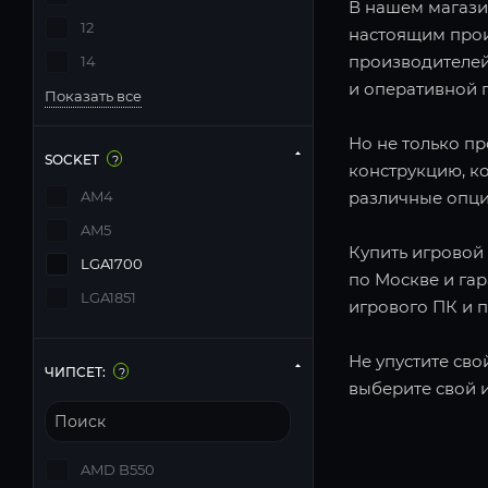
В нашем магази
12
настоящим прои
производителей
14
и оперативной п
Показать все
Но не только п
SOCKET
?
конструкцию, к
AM4
различные опци
AM5
Купить игровой 
LGA1700
по Москве и га
LGA1851
игрового ПК и 
Не упустите сво
ЧИПСЕТ:
?
выберите свой 
AMD B550