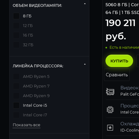
5060 8 ГБ | Cor
ОБЪЕМ ВИДЕОПАМЯТИ:
64 ГБ | 1 ТБ SS
8 ГБ
190 211
12 ГБ
руб.
16 ГБ
32 ГБ
Есть в наличии
КУПИТЬ
ЛИНЕЙКА ПРОЦЕССОРА:
Сравнить
AMD Ryzen 5
AMD Ryzen 7
Видеок
AMD Ryzen 9
Intel Core i5
Процес
Intel Core
Intel Core i7
Охлажд
Показать все