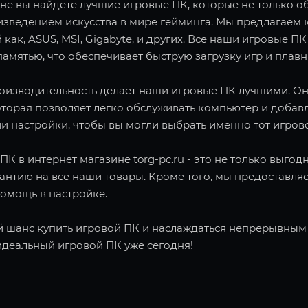
не вы найдете лучшие игровые ПК, которые не только об
зведением искусства в мире гейминга. Мы предлагаем 
 как, ASUS, MSI, Gigabyte, и других. Все наши игровы
амятью, что обеспечивает быструю загрузку игр и плав
роизводительность делает наши игровые ПК лучшими. О
оторая позволяет легко обслуживать компьютер и добав
и настройки, чтобы вы могли выбрать именно тот игров
ПК в интернет магазине torg-pc.ru - это не только выго
рантию на все наши товары. Кроме того, мы предоставл
помощь в настройке.
й шанс купить игровой ПК и наслаждаться непрерывным г
идеальный игровой ПК уже сегодня!