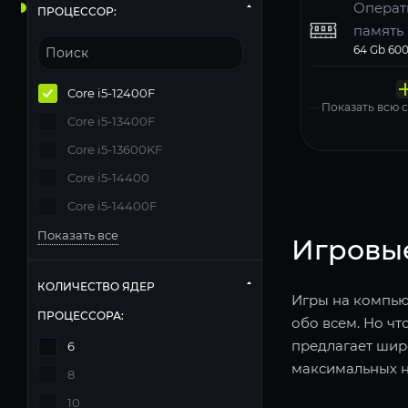
Операт
ПРОЦЕССОР:
память
Твердо
Компь
Операц
Матери
Блок п
накопи
корпус
систем
Deepcool
Core i5-12400F
Windows 11
Показать всю
Core i5-13400F
Core i5-13600KF
Core i5-14400
Core i5-14400F
Показать все
Игровы
КОЛИЧЕСТВО ЯДЕР
Игры на компьют
ПРОЦЕССОРА:
обо всем. Но чт
предлагает шир
6
максимальных н
8
10