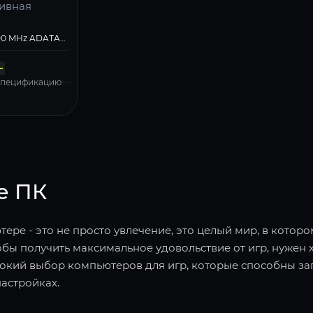
ивная
тельный
ютерный
64 Gb 6000 MHz ADATA XPG Lancer Blade
ионная
нская плата
итания
тель
а
MSI MAG B760M MORTAR II WIFI
 700W PF700
Kingston 1000 Gb NV3 Blue (SNV3S/1000G)
MSI MAG FORGE M100R ARGB
 Pro, Free Trial
 спецификацию
е ПК
ере - это не просто увлечение, это целый мир, в котор
обы получить максимальное удовольствие от игр, нужен 
окий выбор компьютеров для игр, которые способны за
астройках.