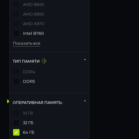
AMD B650
AMD B850
AMD X870
Intel B760
Показать все
ТИП ПАМЯТИ
?
DDR4
DDR5
ОПЕРАТИВНАЯ ПАМЯТЬ:
16 ГБ
32 ГБ
64 ГБ