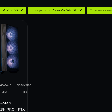
:
RTX 5060
Процессор::
Core i5-12400F
Оперативная
105
50
560x1440
3840x2160
(2K)
(4K)
ьютер
SH PRO [ RTX