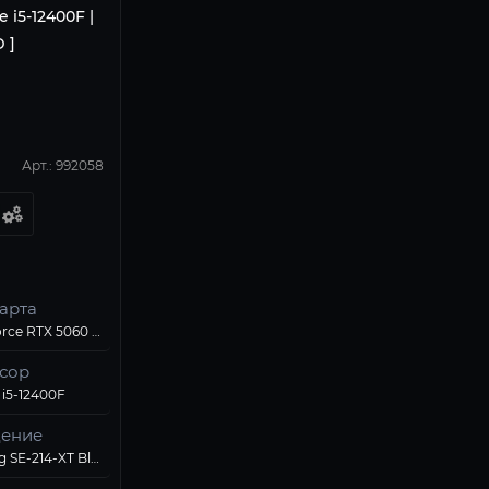
e i5-12400F |
D ]
Арт.: 992058
арта
Palit GeForce RTX 5060 Dual
сор
 i5-12400F
ение
ID-Cooling SE-214-XT Black