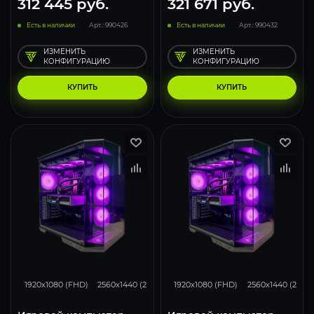
312 445
руб.
321 671
руб.
Есть в наличии
Арт.: 990426
Есть в наличии
Арт.: 990432
ИЗМЕНИТЬ
ИЗМЕНИТЬ
КОНФИГУРАЦИЮ
КОНФИГУРАЦИЮ
КУПИТЬ
КУПИТЬ
348
276
182
293
231
1920x1080 (FHD)
2560x1440 (2K)
3840x2160 (4K)
1920x1080 (FHD)
2560x1440 (2K)