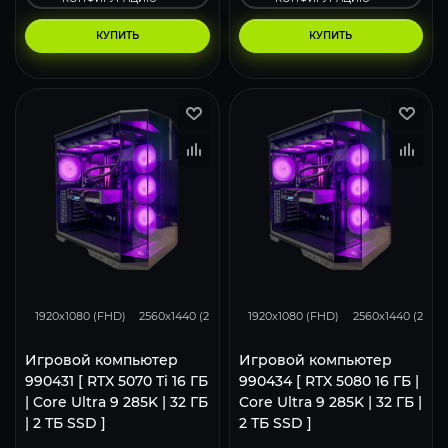
КУПИТЬ
КУПИТЬ
348
276
182
434
343
1920x1080 (FHD)
2560x1440 (2K)
3840x2160 (4K)
1920x1080 (FHD)
2560x1440 (2K)
Игровой компьютер
Игровой компьютер
990431 [ RTX 5070 Ti 16 ГБ
990434 [ RTX 5080 16 ГБ |
| Core Ultra 9 285K | 32 ГБ
Core Ultra 9 285K | 32 ГБ |
| 2 ТБ SSD ]
2 ТБ SSD ]