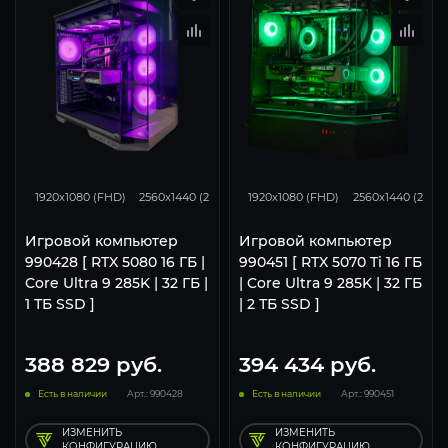
434
343
224
348
276
1920x1080 (FHD)
2560x1440 (2K)
3840x2160 (4K)
1920x1080 (FHD)
2560x1440 (2K)
Игровой компьютер
Игровой компьютер
990428 [ RTX 5080 16 ГБ |
990451 [ RTX 5070 Ti 16 ГБ
Core Ultra 9 285K | 32 ГБ |
| Core Ultra 9 285K | 32 ГБ
1 ТБ SSD ]
| 2 ТБ SSD ]
388 829
руб.
394 434
руб.
Есть в наличии
Арт.: 990428
Есть в наличии
Арт.: 990451
ИЗМЕНИТЬ
ИЗМЕНИТЬ
КОНФИГУРАЦИЮ
КОНФИГУРАЦИЮ