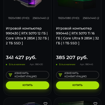
293
231
153
348
276
1920x1080 (FHD)
2560x1440 (2K)
3840x2160 (4K)
1920x1080 (FHD)
2560x1440 (2K)
Игровой компьютер
Игровой компьютер
990430 [ RTX 5070 12 ГБ |
990445 [ RTX 5070 Ti 16
Core Ultra 9 285K | 32 ГБ |
ГБ | Core Ultra 9 285K | 32
2 ТБ SSD ]
ГБ | 1 ТБ SSD ]
341 427
руб.
385 207
руб.
Есть в наличии
Арт.: 990430
Есть в наличии
Арт.: 990445
ИЗМЕНИТЬ
ИЗМЕНИТЬ
КОНФИГУРАЦИЮ
КОНФИГУРАЦИЮ
КУПИТЬ
КУПИТЬ