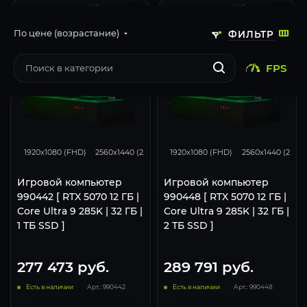
По цене (возрастание)
ФИЛЬТР
FPS
293
231
131
293
231
1920x1080 (FHD)
2560x1440 (2K)
3840x2160 (4K)
1920x1080 (FHD)
2560x1440 (2K)
Игровой компьютер
Игровой компьютер
990442 [ RTX 5070 12 ГБ |
990448 [ RTX 5070 12 ГБ |
Core Ultra 9 285K | 32 ГБ |
Core Ultra 9 285K | 32 ГБ |
1 ТБ SSD ]
2 ТБ SSD ]
277 473
руб.
289 791
руб.
Есть в наличии
Арт.: 990442
Есть в наличии
Арт.: 990448