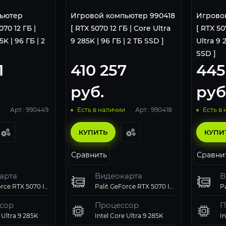
ьютер
Игровой компьютер 990418
Игрово
70 12 ГБ |
[ RTX 5070 12 ГБ | Core Ultra
[ RTX 50
5K | 96 ГБ | 2
9 285K | 96 ГБ | 2 ТБ SSD ]
Ultra 9 2
SSD ]
1
410 257
445
руб.
руб
Арт.: 990449
Арт.: 990418
Есть в наличии
Есть в
КУПИТЬ
КУПИ
Сравнить
Сравни
арта
Видеокарта
В
Palit GeForce RTX 5070 Infinity 3 OC
Palit GeForce RTX 5070 Infinity 3 OC
сор
Процессор
П
 Ultra 9 285K
Intel Core Ultra 9 285K
In