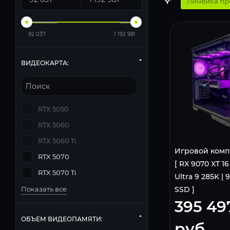
Линейка пр
92 037
1 192 981
ВИДЕОКАРТА:
RTX 5050
RTX 5060
RTX 5060 Ti
Игровой комп
RTX 5070
[ RX 9070 XT 16
RTX 5070 Ti
Ultra 9 285K | 9
Показать все
SSD ]
395 49
ОБЪЕМ ВИДЕОПАМЯТИ:
руб.