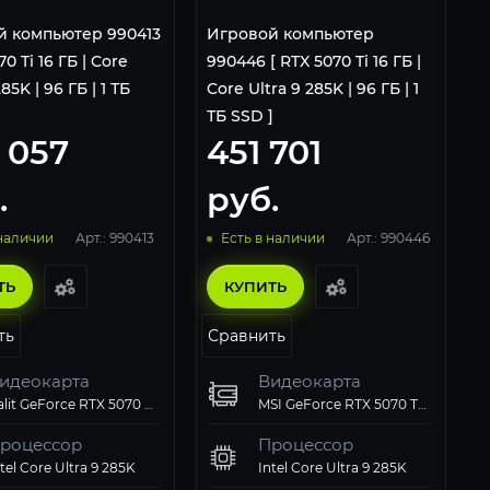
й компьютер 990413
Игровой компьютер
70 Ti 16 ГБ | Core
990446 [ RTX 5070 Ti 16 ГБ |
85K | 96 ГБ | 1 ТБ
Core Ultra 9 285K | 96 ГБ | 1
ТБ SSD ]
 057
451 701
.
руб.
Арт.: 990413
Арт.: 990446
 наличии
Есть в наличии
ТЬ
КУПИТЬ
ть
Сравнить
идеокарта
Видеокарта
Palit GeForce RTX 5070 Ti GamingPro-S OC 16Gb
MSI GeForce RTX 5070 Ti 16GB VENTUS 3X OC
роцессор
Процессор
tel Core Ultra 9 285K
Intel Core Ultra 9 285K