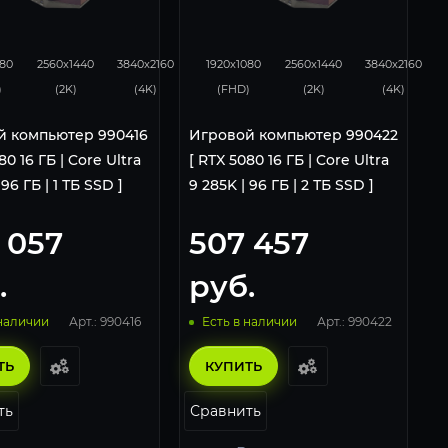
4
343
224
434
343
224
080
2560x1440
3840x2160
1920x1080
2560x1440
3840x2160
)
(2K)
(4K)
(FHD)
(2K)
(4K)
й компьютер 990416
Игровой компьютер 990422
80 16 ГБ | Core Ultra
[ RTX 5080 16 ГБ | Core Ultra
 96 ГБ | 1 ТБ SSD ]
9 285K | 96 ГБ | 2 ТБ SSD ]
 057
507 457
.
руб.
Арт.: 990416
Арт.: 990422
 наличии
Есть в наличии
ТЬ
КУПИТЬ
ть
Сравнить