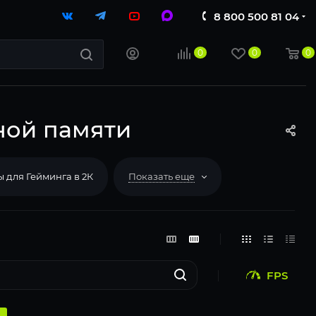
8 800 500 81 04
0
0
0
вной памяти
 для Гейминга в 2К
Показать еще
FPS