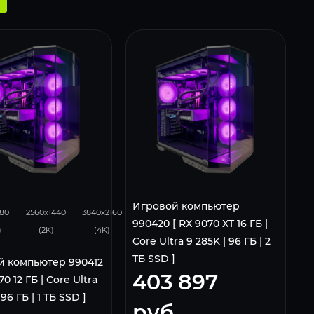
231
153
Игровой компьютер
080
2560x1440
3840x2160
990420 [ RX 9070 XT 16 ГБ |
)
(2K)
(4K)
Core Ultra 9 285K | 96 ГБ | 2
ТБ SSD ]
й компьютер 990412
403 897
70 12 ГБ | Core Ultra
 96 ГБ | 1 ТБ SSD ]
руб.