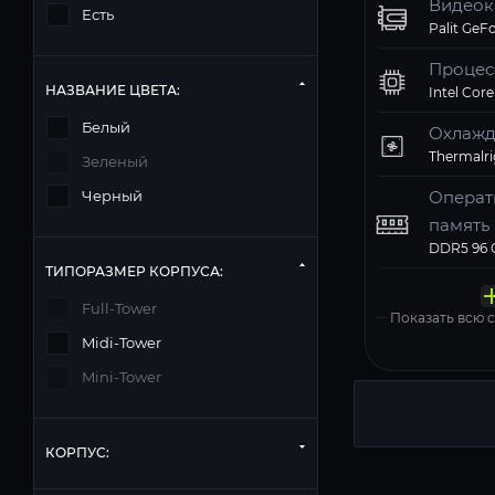
Видеок
Есть
Процес
НАЗВАНИЕ ЦВЕТА:
Intel Core
Белый
Охлажд
Зеленый
Операт
Черный
память
Твердо
Компь
Операц
Матери
Блок п
ТИПОРАЗМЕР КОРПУСА:
накопи
корпус
систем
Windows 11
Full-Tower
Показать всю
Midi-Tower
Mini-Tower
КОРПУС: