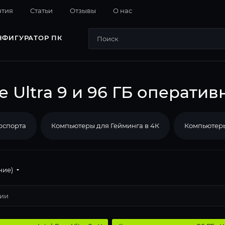
нтия
Cтатьи
Отзывы
О нас
НФИГУРАТОР ПК
e Ultra 9 и 96 ГБ операти
рспорта
Компьютеры для Гейминга в 4К
Компьютеры
ние)