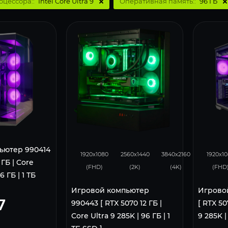
оцессора::
Intel Core Ultra 9
Оперативная память::
96 ГБ
293
231
131
293
ьютер 990414
1920x1080
2560x1440
3840x2160
1920x1
 ГБ | Core
(FHD)
(2K)
(4K)
(FHD
6 ГБ | 1 ТБ
Игровой компьютер
Игрово
7
990443 [ RTX 5070 12 ГБ |
[ RTX 50
Core Ultra 9 285K | 96 ГБ | 1
9 285K |