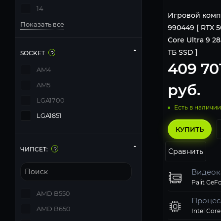
14
Игровой комп
Показать все
990449 [ RTX 50
Core Ultra 9 28
ТБ SSD ]
SOCKET
?
409 70
AM4
руб.
AM5
LGA1700
Есть в наличии
LGA1851
КУПИТЬ
ЧИПСЕТ:
?
Сравнить
Видеок
AMD B550
Процес
AMD B650
Intel Core