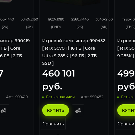
276
182
348
276
183
43
560x1440
3840x2160
1920x1080
2560x1440
3840x2160
1920x1
(2K)
(4K)
(FHD)
(2K)
(4K)
(FHD
ьютер 990419
Игровой компьютер 990452
Игрово
6 ГБ | Core
[ RTX 5070 Ti 16 ГБ | Core
[ RTX 50
6 ГБ | 2 ТБ
Ultra 9 285K | 96 ГБ | 2 ТБ
9 285K |
SSD ]
7
460 101
499
руб.
руб
Арт.: 990419
Арт.: 990452
Есть в наличии
Есть в
КУПИТЬ
КУПИ
Сравнить
Сравни