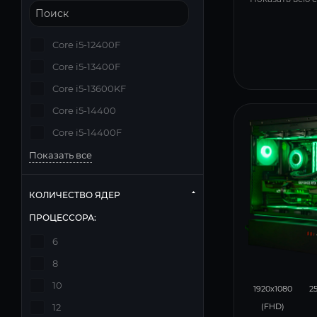
Core i5-12400F
Core i5-13400F
Core i5-13600KF
Core i5-14400
Core i5-14400F
Показать все
КОЛИЧЕСТВО ЯДЕР
ПРОЦЕССОРА:
6
8
293
10
1920x1080
2
(FHD)
12