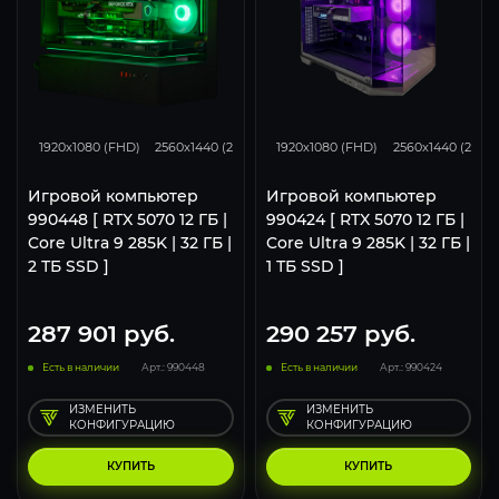
293
231
153
293
231
1920x1080 (FHD)
2560x1440 (2K)
3840x2160 (4K)
1920x1080 (FHD)
2560x1440 (2K)
Игровой компьютер
Игровой компьютер
990448 [ RTX 5070 12 ГБ |
990424 [ RTX 5070 12 ГБ |
Core Ultra 9 285K | 32 ГБ |
Core Ultra 9 285K | 32 ГБ |
2 ТБ SSD ]
1 ТБ SSD ]
287 901
руб.
290 257
руб.
Есть в наличии
Арт.: 990448
Есть в наличии
Арт.: 990424
ИЗМЕНИТЬ
ИЗМЕНИТЬ
КОНФИГУРАЦИЮ
КОНФИГУРАЦИЮ
КУПИТЬ
КУПИТЬ