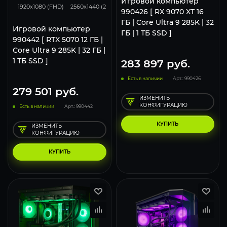
Игровой компьютер
1920x1080 (FHD)
2560x1440 (2K)
3840x2160 (4K)
990426 [ RX 9070 XT 16
ГБ | Core Ultra 9 285K | 32
Игровой компьютер
ГБ | 1 ТБ SSD ]
990442 [ RTX 5070 12 ГБ |
Core Ultra 9 285K | 32 ГБ |
1 ТБ SSD ]
283 897
руб.
Есть в наличии
Арт.: 990426
279 501
руб.
ИЗМЕНИТЬ
КОНФИГУРАЦИЮ
Есть в наличии
Арт.: 990442
КУПИТЬ
ИЗМЕНИТЬ
КОНФИГУРАЦИЮ
КУПИТЬ