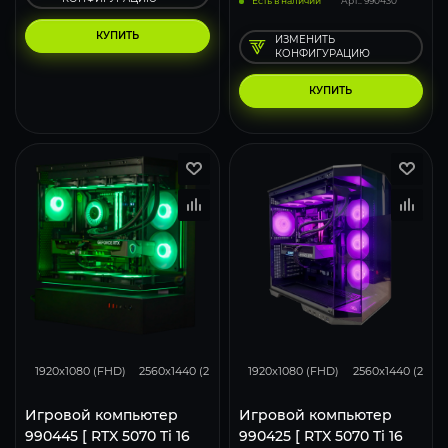
Есть в наличии
Арт.: 990430
КУПИТЬ
ИЗМЕНИТЬ
КОНФИГУРАЦИЮ
КУПИТЬ
348
276
183
348
276
1920x1080 (FHD)
2560x1440 (2K)
3840x2160 (4K)
1920x1080 (FHD)
2560x1440 (2K)
Игровой компьютер
Игровой компьютер
990445 [ RTX 5070 Ti 16
990425 [ RTX 5070 Ti 16