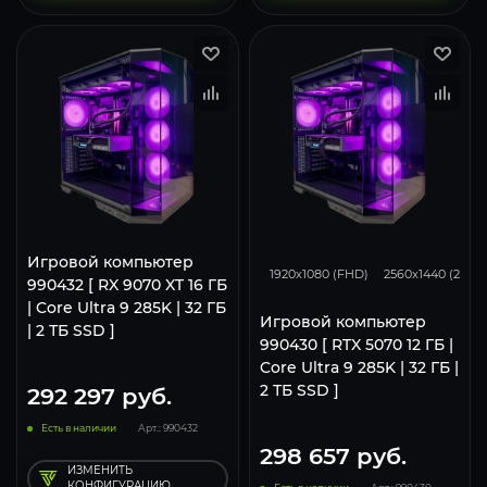
293
231
Игровой компьютер
1920x1080 (FHD)
2560x1440 (2K)
990432 [ RX 9070 XT 16 ГБ
| Core Ultra 9 285K | 32 ГБ
Игровой компьютер
| 2 ТБ SSD ]
990430 [ RTX 5070 12 ГБ |
Core Ultra 9 285K | 32 ГБ |
2 ТБ SSD ]
292 297
руб.
Есть в наличии
Арт.: 990432
298 657
руб.
ИЗМЕНИТЬ
КОНФИГУРАЦИЮ