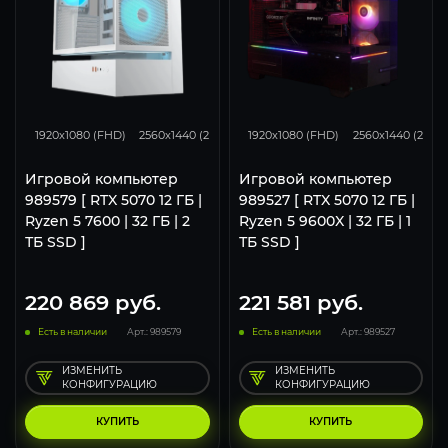
293
231
153
293
231
1920x1080 (FHD)
2560x1440 (2K)
3840x2160 (4K)
1920x1080 (FHD)
2560x1440 (2K)
Игровой компьютер
Игровой компьютер
989579 [ RTX 5070 12 ГБ |
989527 [ RTX 5070 12 ГБ |
Ryzen 5 7600 | 32 ГБ | 2
Ryzen 5 9600X | 32 ГБ | 1
ТБ SSD ]
ТБ SSD ]
220 869
руб.
221 581
руб.
Есть в наличии
Арт.: 989579
Есть в наличии
Арт.: 989527
ИЗМЕНИТЬ
ИЗМЕНИТЬ
КОНФИГУРАЦИЮ
КОНФИГУРАЦИЮ
КУПИТЬ
КУПИТЬ