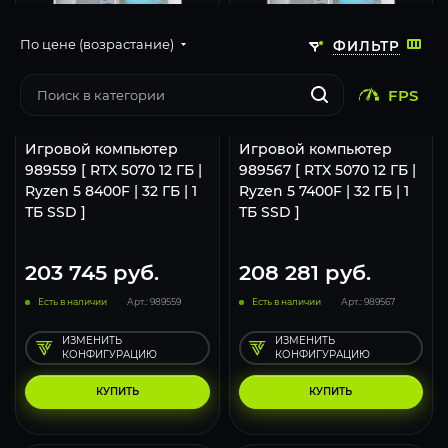
По цене (возрастание)
ФИЛЬТР
293
231
131
293
231
FPS
1920x1080 (FHD)
2560x1440 (2K)
3840x2160 (4K)
1920x1080 (FHD)
2560x1440 (2K)
Игровой компьютер
Игровой компьютер
989559 [ RTX 5070 12 ГБ |
989567 [ RTX 5070 12 ГБ |
Ryzen 5 8400F | 32 ГБ | 1
Ryzen 5 7400F | 32 ГБ | 1
ТБ SSD ]
ТБ SSD ]
203 745
руб.
208 281
руб.
Есть в наличии
Арт.: 989559
Есть в наличии
Арт.: 989567
ИЗМЕНИТЬ
ИЗМЕНИТЬ
КОНФИГУРАЦИЮ
КОНФИГУРАЦИЮ
КУПИТЬ
КУПИТЬ