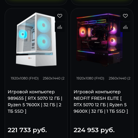
293
231
153
296
230
1920x1080 (FHD)
2560x1440 (2K)
3840x2160 (4K)
1920x1080 (FHD)
2560x1440 (2K)
Игровой компьютер
Игровой компьютер
989655 [ RTX 5070 12 ГБ |
NEOFIT FRESH ELITE [
Ryzen 5 7600X | 32 ГБ | 2
RTX 5070 12 ГБ | Ryzen 5
ТБ SSD ]
9600X | 32 ГБ | 1 ТБ SSD ]
221 733
руб.
224 953
руб.