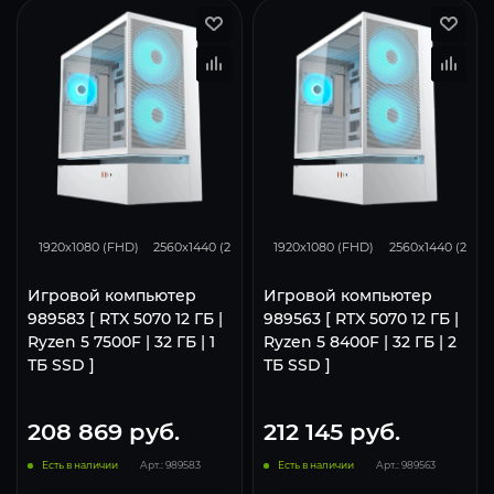
293
231
153
293
231
1920x1080 (FHD)
2560x1440 (2K)
3840x2160 (4K)
1920x1080 (FHD)
2560x1440 (2K)
Игровой компьютер
Игровой компьютер
989583 [ RTX 5070 12 ГБ |
989563 [ RTX 5070 12 ГБ |
Ryzen 5 7500F | 32 ГБ | 1
Ryzen 5 8400F | 32 ГБ | 2
ТБ SSD ]
ТБ SSD ]
208 869
руб.
212 145
руб.
Есть в наличии
Арт.: 989583
Есть в наличии
Арт.: 989563