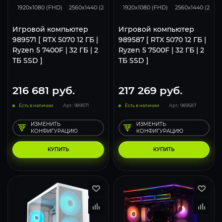
1920x1080 (FHD)
2560x1440 (2K)
3840x2160 (4K)
1920x1080 (FHD)
2560x1440 (2K)
Игровой компьютер
Игровой компьютер
989571 [ RTX 5070 12 ГБ |
989587 [ RTX 5070 12 ГБ |
Ryzen 5 7400F | 32 ГБ | 2
Ryzen 5 7500F | 32 ГБ | 2
ТБ SSD ]
ТБ SSD ]
216 681
руб.
217 269
руб.
Есть в наличии
Арт.: 989571
Есть в наличии
Арт.: 989587
ИЗМЕНИТЬ
ИЗМЕНИТЬ
КОНФИГУРАЦИЮ
КОНФИГУРАЦИЮ
КУПИТЬ
КУПИТЬ