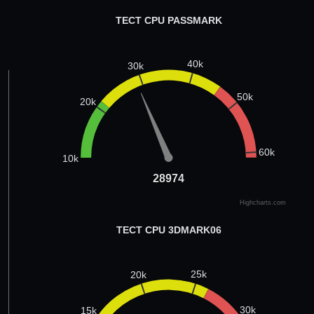
ТЕСТ CPU PASSMARK
40k
30k
50k
20k
60k
10k
28974
28974
Highcharts.com
ТЕСТ CPU 3DMARK06
25k
20k
30k
15k