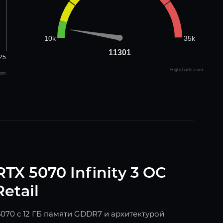
35k
10k
11301
11301
25
Highcharts.com
com
TX 5070 Infinity 3 OC
etail
5070 с 12 ГБ памяти GDDR7 и архитектурой