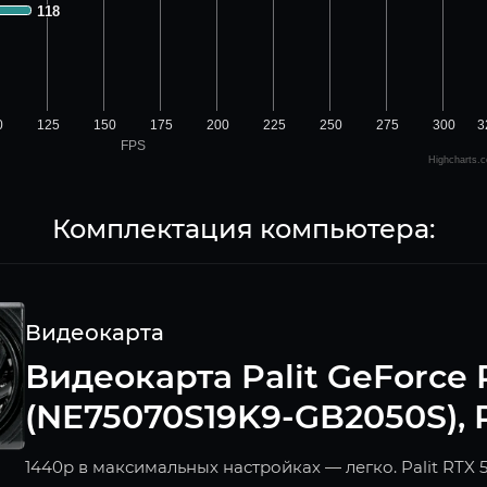
118
118
0
125
150
175
200
225
250
275
300
3
FPS
Highcharts.
Комплектация компьютера:
Видеокарта
Видеокарта Palit GeForce R
(NE75070S19K9-GB2050S), R
1440p в максимальных настройках — легко. Palit RTX 