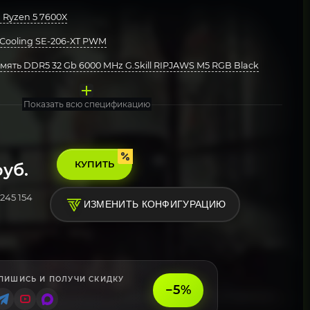
Ryzen 5 7600X
Cooling SE-206-XT PWM
ять DDR5 32 Gb 6000 MHz G.Skill RIPJAWS M5 RGB Black
ата MSI B850 GAMING PLUS WIFI
акопитель Kingston 2000 Gb (SNV3S/2000G)
eepcool 850W PN850M
орпус MSI MAG Pano 100R PZ Black
стема Windows 11 Pro, Free Trial
Показать всю спецификацию
КУПИТЬ
уб.
245 154
ИЗМЕНИТЬ КОНФИГУРАЦИЮ
ПИШИСЬ И ПОЛУЧИ СКИДКУ
−5%