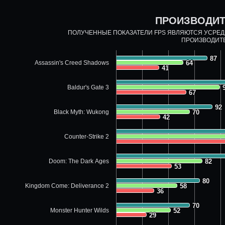
ПРОИЗВОДИТ
ПОЛУЧЕННЫЕ ПОКАЗАТЕЛИ FPS ЯВЛЯЮТСЯ УСРЕ
ПРОИЗВОДИТ
87
87
Assassin's Creed Shadows
64
64
41
41
Baldur's Gate 3
67
67
92
92
Black Myth: Wukong
70
70
42
42
Counter-Strike 2
Doom: The Dark Ages
82
82
53
53
80
80
Kingdom Come: Deliverance 2
58
58
36
36
70
70
Monster Hunter Wilds
52
52
29
29