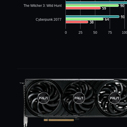
The Witcher 3: Wild Hunt
90
90
59
59
91
91
64
64
Cyberpunk 2077
38
38
0
25
50
75
10