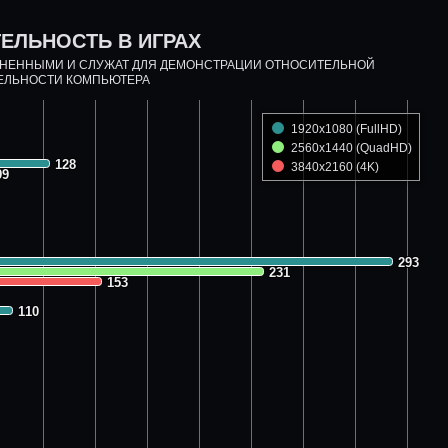
ЕЛЬНОСТЬ В ИГРАХ
ДНЕННЫМИ И СЛУЖАТ ДЛЯ ДЕМОНСТРАЦИИ ОТНОСИТЕЛЬНОЙ
ЕЛЬНОСТИ КОМПЬЮТЕРА
1920x1080 (FullHD)
2560x1440 (QuadHD)
128
128
3840x2160 (4K)
99
99
293
293
231
231
153
153
110
110