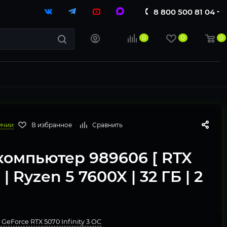
8 800 500 81 04
0
0
0
ичии
В избранное
Сравнить
компьютер 989606 [ RTX
 | Ryzen 5 7600X | 32 ГБ | 2
 GeForce RTX 5070 Infinity 3 OC