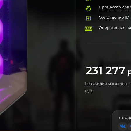
Процессор AMD 
Охлаждение ID-
Оперативная пам
Материнская пл
Твердотельный н
Блок питания D
Компьютерный к
Операционная си
231 277
р
Без скидки магазина: -
руб.
✦ ПОД