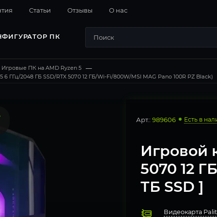
нтия
Cтатьи
Отзывы
О нас
НФИГУРАТОР ПК
Игровые ПК на AMD Ryzen 5
—
 6 ГГц/2048 ГБ SSD/RTX 5070 12 ГБ/Wi-Fi/800W/MSI MAG Pano 100R PZ Black)
Арт.:
989606
Есть в нал
Игровой 
5070 12 ГБ
ТБ SSD ]
Видеокарта Palit