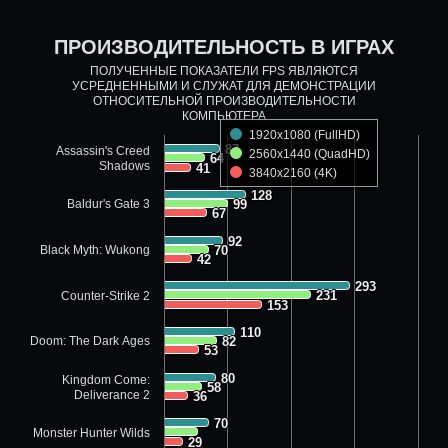
ПРОИЗВОДИТЕЛЬНОСТЬ В ИГРАХ
ПОЛУЧЕННЫЕ ПОКАЗАТЕЛИ FPS ЯВЛЯЮТСЯ
УСРЕДНЕННЫМИ И СЛУЖАТ ДЛЯ ДЕМОНСТРАЦИИ
ОТНОСИТЕЛЬНОЙ ПРОИЗВОДИТЕЛЬНОСТИ
КОМПЬЮТЕРА
1920x1080 (FullHD)
87
87
Assassin's Creed
2560x1440 (QuadHD)
64
64
Shadows
41
41
3840x2160 (4K)
128
128
Baldur's Gate 3
99
99
67
67
92
92
Black Myth: Wukong
70
70
42
42
293
293
231
231
Counter-Strike 2
153
153
110
110
Doom: The Dark Ages
82
82
53
53
80
80
Kingdom Come:
58
58
Deliverance 2
36
36
70
70
Monster Hunter Wilds
29
29