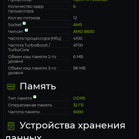
Количество ядер
6
процессора:
Кол-во потоков
12
Socket
AM5
Чипсет:
AMD B650
Частота процессора (МГц)
4100
Частота TurboBoost /
4700
TurboCore
Объем кэш памяти 2-го
6 МБ
уровня
Объем кэш памяти 3-го
96 МБ
уровня
Память
Тип памяти
DDR5
Оперативная память:
32 ГБ
Частота памяти:
6000
Устройства хранения
данных