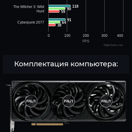
118
118
The Witcher 3: Wild
90
90
Hunt
59
59
91
91
Cyberpunk 2077
64
64
38
38
0
100
200
300
400
FPS
Highcharts.com
Комплектация компьютера: