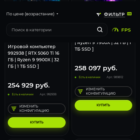
По цене (возрастание)
ФИЛЬТР
167
130
68
Игровой компьютер
FPS
1920x1080 (FHD)
2560x1440 (2K)
3840x2160 (4K)
989812 [ RX 9070 XT 16 ГБ
| Ryzen 9 7900X | 32 ГБ | 1
Игровой компьютер
ТБ SSD ]
992938 [ RTX 5060 Ti 16
ГБ | Ryzen 9 9900X | 32
ГБ | 1 ТБ SSD ]
258 097
руб.
Есть в наличии
Арт.: 989812
254 929
руб.
ИЗМЕНИТЬ
КОНФИГУРАЦИЮ
Есть в наличии
Арт.: 992938
КУПИТЬ
ИЗМЕНИТЬ
КОНФИГУРАЦИЮ
КУПИТЬ