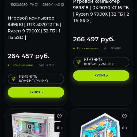
Игровой компьютер
1920x1080 (FHD)
2560x1440 (2K)
3840x2160 (4K)
989818 [ RX 9070 XT 16 ГБ
| Ryzen 9 7900X | 32 ГБ | 2
Игровой компьютер
ТБ SSD ]
989810 [ RTX 5070 12 ГБ |
Ryzen 9 7900X | 32 ГБ | 1
ТБ SSD ]
266 497
руб.
Есть в наличии
Арт.: 989818
264 457
руб.
ИЗМЕНИТЬ
КОНФИГУРАЦИЮ
Есть в наличии
Арт.: 989810
КУПИТЬ
ИЗМЕНИТЬ
КОНФИГУРАЦИЮ
КУПИТЬ