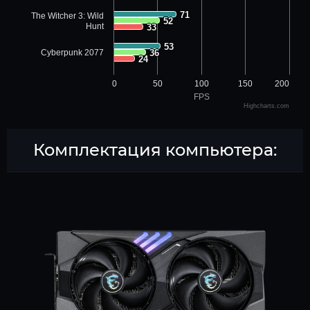
71
71
The Witcher 3: Wild
52
52
Hunt
33
33
53
53
Cyberpunk 2077
36
36
24
24
0
50
100
150
200
FPS
Highcharts.com
Комплектация компьютера: