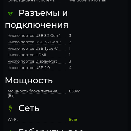
Операционная система:
Windows 11 Pro Trial
Разъемы и
подключения
Число портов USB 3.2 Gen 1
3
Число портов USB 3.2 Gen 2
2
Число портов USB Type-C
1
Число портов HDMI
1
Число портов DisplayPort
3
Число портов USB 2.0
4
Мощность
Мощность блока питания,
850W
(Вт)
Сеть
Wi-Fi:
Есть