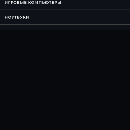
ИГРОВЫЕ КОМПЬЮТЕРЫ
НОУТБУКИ
КОНФИГУРАТОР ПК
АКЦИИ
УСЛУГИ
БРЕНДЫ
КОМПАНИЯ
ИНФОРМАЦИЯ
ПОМОЩЬ