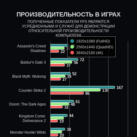
ПРОИЗВОДИТЕЛЬНОСТЬ В ИГРАХ
ПОЛУЧЕННЫЕ ПОКАЗАТЕЛИ FPS ЯВЛЯЮТСЯ
УСРЕДНЕННЫМИ И СЛУЖАТ ДЛЯ ДЕМОНСТРАЦИИ
ОТНОСИТЕЛЬНОЙ ПРОИЗВОДИТЕЛЬНОСТИ
КОМПЬЮТЕРА
1920x1080 (FullHD)
48
48
Assassin's Creed
2560x1440 (QuadHD)
36
36
Shadows
22
22
3840x2160 (4K)
72
72
Baldur's Gate 3
56
56
37
37
52
52
Black Myth: Wukong
39
39
27
27
167
167
130
130
Counter-Strike 2
86
86
61
61
Doom: The Dark Ages
48
48
32
32
44
44
Kingdom Come:
Deliverance 2
19
19
38
38
Monster Hunter Wilds
20
20