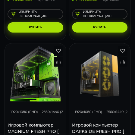
Есть в наличии
Арт.: 992088
Есть в наличии
Арт.: 992092
ИЗМЕНИТЬ
ИЗМЕНИТЬ
КОНФИГУРАЦИЮ
КОНФИГУРАЦИЮ
КУПИТЬ
КУПИТЬ
167
130
88
167
130
1920x1080 (FHD)
2560x1440 (2K)
3840x2160 (4K)
1920x1080 (FHD)
2560x1440 (2K)
Игровой компьютер
Игровой компьютер
MAGNIUM FRESH PRO [
DARKSIDE FRESH PRO [