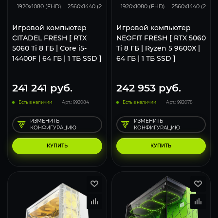
1920x1080 (FHD)
2560x1440 (2K)
3840x2160 (4K)
1920x1080 (FHD)
2560x1440 (2K)
Игровой компьютер
Игровой компьютер
CITADEL FRESH [ RTX
NEOFIT FRESH [ RTX 5060
5060 Ti 8 ГБ | Core i5-
Ti 8 ГБ | Ryzen 5 9600X |
14400F | 64 ГБ | 1 ТБ SSD ]
64 ГБ | 1 ТБ SSD ]
241 241
руб.
242 953
руб.
Есть в наличии
Арт.: 992084
Есть в наличии
Арт.: 992078
ИЗМЕНИТЬ
ИЗМЕНИТЬ
КОНФИГУРАЦИЮ
КОНФИГУРАЦИЮ
КУПИТЬ
КУПИТЬ