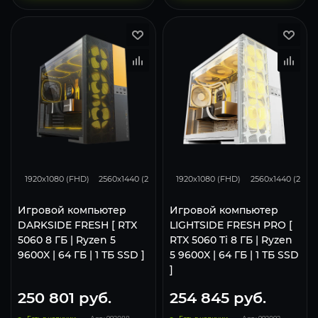
132
105
68
170
134
1920x1080 (FHD)
2560x1440 (2K)
3840x2160 (4K)
1920x1080 (FHD)
2560x1440 (2K)
Игровой компьютер
Игровой компьютер
DARKSIDE FRESH [ RTX
LIGHTSIDE FRESH PRO [
5060 8 ГБ | Ryzen 5
RTX 5060 Ti 8 ГБ | Ryzen
9600X | 64 ГБ | 1 ТБ SSD ]
5 9600X | 64 ГБ | 1 ТБ SSD
]
250 801
руб.
254 845
руб.