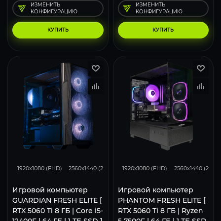
ИЗМЕНИТЬ
ИЗМЕНИТЬ
КОНФИГУРАЦИЮ
КОНФИГУРАЦИЮ
КУПИТЬ
КУПИТЬ
170
133
85
170
133
1920x1080 (FHD)
2560x1440 (2K)
3840x2160 (4K)
1920x1080 (FHD)
2560x1440 (2K)
Игровой компьютер
Игровой компьютер
GUARDIAN FRESH ELITE [
PHANTOM FRESH ELITE [
RTX 5060 Ti 8 ГБ | Core i5-
RTX 5060 Ti 8 ГБ | Ryzen