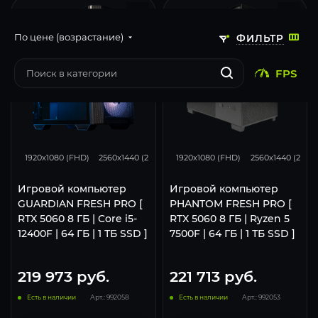
По цене (возрастание)
ФИЛЬТР
FPS
132
105
50
132
105
1920x1080 (FHD)
2560x1440 (2K)
3840x2160 (4K)
1920x1080 (FHD)
2560x1440 (2K)
Игровой компьютер
Игровой компьютер
GUARDIAN FRESH PRO [
PHANTOM FRESH PRO [
RTX 5060 8 ГБ | Core i5-
RTX 5060 8 ГБ | Ryzen 5
12400F | 64 ГБ | 1 ТБ SSD ]
7500F | 64 ГБ | 1 ТБ SSD ]
219 973
руб.
221 713
руб.
Есть в наличии
Арт.: 992058
Есть в наличии
Арт.: 992053