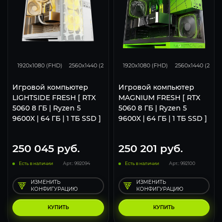
136
107
70
132
105
1920x1080 (FHD)
2560x1440 (2K)
3840x2160 (4K)
1920x1080 (FHD)
2560x1440 (2K)
Игровой компьютер
Игровой компьютер
LIGHTSIDE FRESH [ RTX
MAGNIUM FRESH [ RTX
5060 8 ГБ | Ryzen 5
5060 8 ГБ | Ryzen 5
9600X | 64 ГБ | 1 ТБ SSD ]
9600X | 64 ГБ | 1 ТБ SSD ]
250 045
руб.
250 201
руб.
Есть в наличии
Арт.: 992094
Есть в наличии
Арт.: 992100
ИЗМЕНИТЬ
ИЗМЕНИТЬ
КОНФИГУРАЦИЮ
КОНФИГУРАЦИЮ
КУПИТЬ
КУПИТЬ