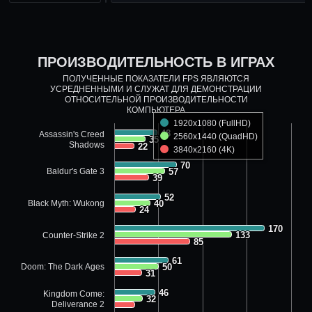
ПРОИЗВОДИТЕЛЬНОСТЬ В ИГРАХ
ПОЛУЧЕННЫЕ ПОКАЗАТЕЛИ FPS ЯВЛЯЮТСЯ
УСРЕДНЕННЫМИ И СЛУЖАТ ДЛЯ ДЕМОНСТРАЦИИ
ОТНОСИТЕЛЬНОЙ ПРОИЗВОДИТЕЛЬНОСТИ
КОМПЬЮТЕРА
1920x1080 (FullHD)
48
48
Assassin's Creed
2560x1440 (QuadHD)
35
35
Shadows
22
22
3840x2160 (4K)
70
70
Baldur's Gate 3
57
57
39
39
52
52
Black Myth: Wukong
40
40
24
24
170
170
133
133
Counter-Strike 2
85
85
61
61
Doom: The Dark Ages
50
50
31
31
46
46
Kingdom Come:
32
32
Deliverance 2