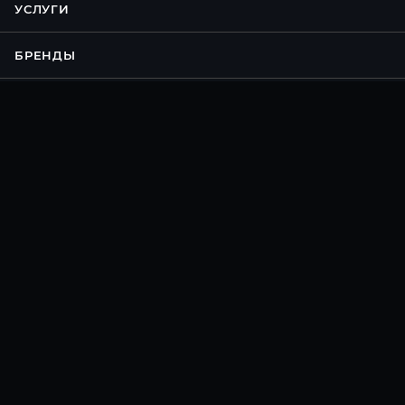
УСЛУГИ
БРЕНДЫ
КОМПАНИЯ
ИНФОРМАЦИЯ
ПОМОЩЬ
Подписаться на рассылку
8 800 500 81 04
info@torg-pc.ru