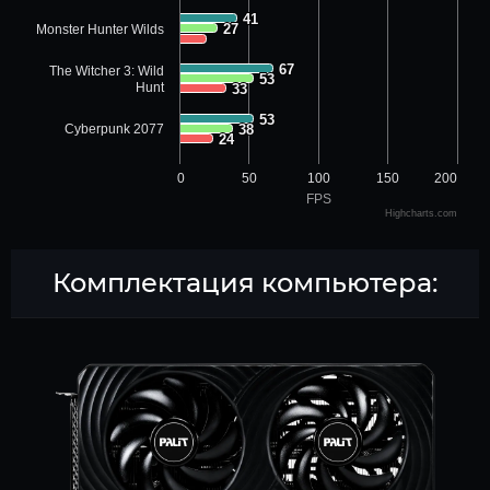
41
41
27
27
Monster Hunter Wilds
67
67
The Witcher 3: Wild
53
53
Hunt
33
33
53
53
Cyberpunk 2077
38
38
24
24
0
50
100
150
200
FPS
Highcharts.com
Комплектация компьютера: