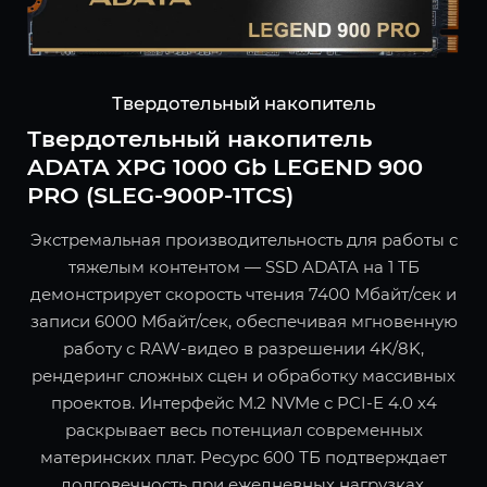
Твердотельный накопитель
Твердотельный накопитель
ADATA XPG 1000 Gb LEGEND 900
PRO (SLEG-900P-1TCS)
Экстремальная производительность для работы с
тяжелым контентом — SSD ADATA на 1 ТБ
демонстрирует скорость чтения 7400 Мбайт/сек и
записи 6000 Мбайт/сек, обеспечивая мгновенную
работу с RAW-видео в разрешении 4K/8K,
рендеринг сложных сцен и обработку массивных
проектов. Интерфейс M.2 NVMe с PCI-E 4.0 x4
раскрывает весь потенциал современных
материнских плат. Ресурс 600 ТБ подтверждает
долговечность при ежедневных нагрузках.