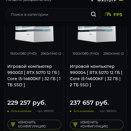
FPS
293
231
131
293
231
1920x1080 (FHD)
2560x1440 (2K)
3840x2160 (4K)
1920x1080 (FHD)
2560x1440 (2K)
Игровой компьютер
Игровой компьютер
990003 [ RTX 5070 12 ГБ |
990004 [ RTX 5070 12 ГБ |
Core i5-14600KF | 32 ГБ | 1
Core i5-14600KF | 32 ГБ |
ТБ SSD ]
2 ТБ SSD ]
229 257
руб.
237 657
руб.
Есть в наличии
Арт.: 990003
Есть в наличии
Арт.: 990004
ИЗМЕНИТЬ
ИЗМЕНИТЬ
КОНФИГУРАЦИЮ
КОНФИГУРАЦИЮ