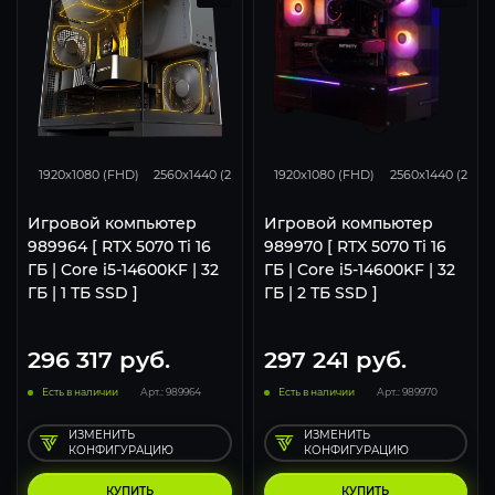
348
276
182
348
276
1920x1080 (FHD)
2560x1440 (2K)
3840x2160 (4K)
1920x1080 (FHD)
2560x1440 (2K)
Игровой компьютер
Игровой компьютер
989964 [ RTX 5070 Ti 16
989970 [ RTX 5070 Ti 16
ГБ | Core i5-14600KF | 32
ГБ | Core i5-14600KF | 32
ГБ | 1 ТБ SSD ]
ГБ | 2 ТБ SSD ]
296 317
руб.
297 241
руб.
Есть в наличии
Арт.: 989964
Есть в наличии
Арт.: 989970
ИЗМЕНИТЬ
ИЗМЕНИТЬ
КОНФИГУРАЦИЮ
КОНФИГУРАЦИЮ
КУПИТЬ
КУПИТЬ