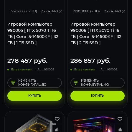
348
276
183
348
276
1920x1080 (FHD)
2560x1440 (2K)
3840x2160 (4K)
1920x1080 (FHD)
2560x1440 (2K)
Игровой компьютер
Игровой компьютер
990005 [ RTX 5070 Ti 16
990006 [ RTX 5070 Ti 16
ГБ | Core i5-14600KF | 32
ГБ | Core i5-14600KF | 32
ГБ | 1 ТБ SSD ]
ГБ | 2 ТБ SSD ]
278 457
руб.
286 857
руб.
Есть в наличии
Арт.: 990005
Есть в наличии
Арт.: 990006
ИЗМЕНИТЬ
ИЗМЕНИТЬ
КОНФИГУРАЦИЮ
КОНФИГУРАЦИЮ
КУПИТЬ
КУПИТЬ