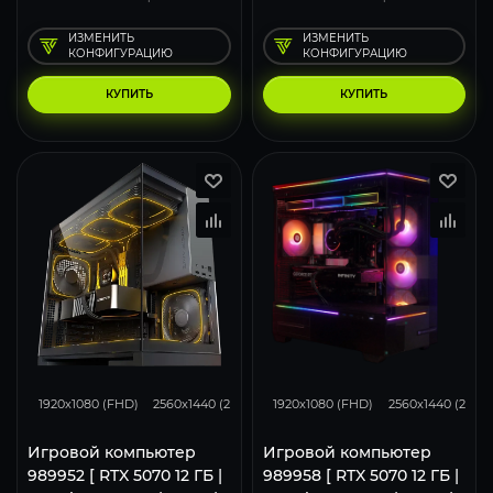
ИЗМЕНИТЬ
ИЗМЕНИТЬ
КОНФИГУРАЦИЮ
КОНФИГУРАЦИЮ
КУПИТЬ
КУПИТЬ
293
231
153
293
231
1920x1080 (FHD)
2560x1440 (2K)
3840x2160 (4K)
1920x1080 (FHD)
2560x1440 (2K)
Игровой компьютер
Игровой компьютер
989952 [ RTX 5070 12 ГБ |
989958 [ RTX 5070 12 ГБ |