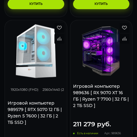
КУПИТЬ
КУПИТЬ
293
231
153
Игровой компьютер
1920x1080 (FHD)
2560x1440 (2K)
3840x2160 (4K)
989636 [ RX 9070 XT 16
ГБ | Ryzen 7 7700 | 32 ГБ |
Игровой компьютер
2 ТБ SSD ]
989579 [ RTX 5070 12 ГБ |
Ryzen 5 7600 | 32 ГБ | 2
ТБ SSD ]
211 279
руб.
Есть в наличии
Арт.: 989636