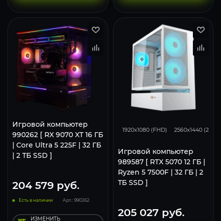
293
231
Игровой компьютер
1920x1080 (FHD)
2560x1440 (2K)
990262 [ RX 9070 XT 16 ГБ
| Core Ultra 5 225F | 32 ГБ
Игровой компьютер
| 2 ТБ SSD ]
989587 [ RTX 5070 12 ГБ |
Ryzen 5 7500F | 32 ГБ | 2
ТБ SSD ]
204 579
руб.
Есть в наличии
Арт.: 990262
205 027
руб.
ИЗМЕНИТЬ