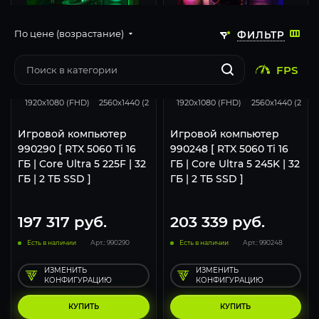
По цене (возрастание)
ФИЛЬТР
FPS
168
132
67
168
132
1920x1080 (FHD)
2560x1440 (2K)
3840x2160 (4K)
1920x1080 (FHD)
2560x1440 (2K)
Игровой компьютер
Игровой компьютер
990290 [ RTX 5060 Ti 16
990248 [ RTX 5060 Ti 16
ГБ | Core Ultra 5 225F | 32
ГБ | Core Ultra 5 245K | 32
ГБ | 2 ТБ SSD ]
ГБ | 2 ТБ SSD ]
197 317
руб.
203 339
руб.
Есть в наличии
Арт.: 990290
Есть в наличии
Арт.: 990248
ИЗМЕНИТЬ
ИЗМЕНИТЬ
КОНФИГУРАЦИЮ
КОНФИГУРАЦИЮ
КУПИТЬ
КУПИТЬ