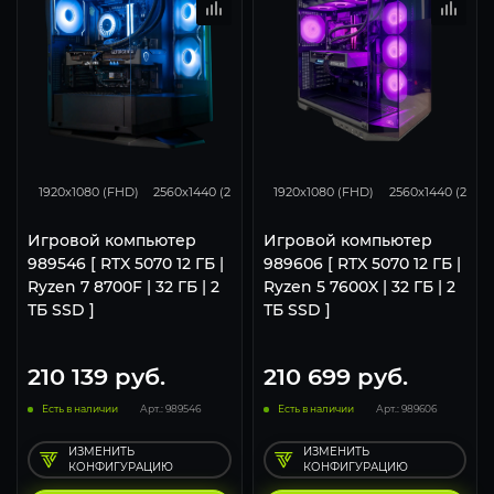
293
231
153
293
231
1920x1080 (FHD)
2560x1440 (2K)
3840x2160 (4K)
1920x1080 (FHD)
2560x1440 (2K)
Игровой компьютер
Игровой компьютер
989546 [ RTX 5070 12 ГБ |
989606 [ RTX 5070 12 ГБ |
Ryzen 7 8700F | 32 ГБ | 2
Ryzen 5 7600X | 32 ГБ | 2
ТБ SSD ]
ТБ SSD ]
210 139
руб.
210 699
руб.
Есть в наличии
Арт.: 989546
Есть в наличии
Арт.: 989606
ИЗМЕНИТЬ
ИЗМЕНИТЬ
КОНФИГУРАЦИЮ
КОНФИГУРАЦИЮ