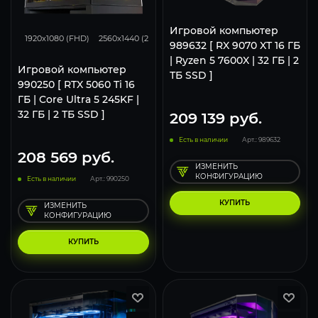
168
132
85
Игровой компьютер
1920x1080 (FHD)
2560x1440 (2K)
3840x2160 (4K)
989632 [ RX 9070 XT 16 ГБ
| Ryzen 5 7600X | 32 ГБ | 2
Игровой компьютер
ТБ SSD ]
990250 [ RTX 5060 Ti 16
ГБ | Core Ultra 5 245KF |
32 ГБ | 2 ТБ SSD ]
209 139
руб.
Есть в наличии
Арт.: 989632
208 569
руб.
ИЗМЕНИТЬ
КОНФИГУРАЦИЮ
Есть в наличии
Арт.: 990250
КУПИТЬ
ИЗМЕНИТЬ
КОНФИГУРАЦИЮ
КУПИТЬ