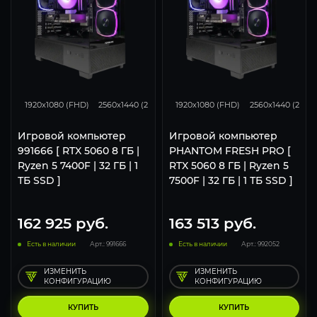
132
105
68
132
105
1920x1080 (FHD)
2560x1440 (2K)
3840x2160 (4K)
1920x1080 (FHD)
2560x1440 (2K)
Игровой компьютер
Игровой компьютер
991666 [ RTX 5060 8 ГБ |
PHANTOM FRESH PRO [
Ryzen 5 7400F | 32 ГБ | 1
RTX 5060 8 ГБ | Ryzen 5
ТБ SSD ]
7500F | 32 ГБ | 1 ТБ SSD ]
162 925
руб.
163 513
руб.
Есть в наличии
Арт.: 991666
Есть в наличии
Арт.: 992052
ИЗМЕНИТЬ
ИЗМЕНИТЬ
КОНФИГУРАЦИЮ
КОНФИГУРАЦИЮ
КУПИТЬ
КУПИТЬ