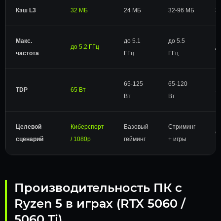
Кэш L3
32 МБ
24 МБ
32-96 МБ
3
Макс.
до 5.1
до 5.5
до 5.2 ГГц
до
частота
ГГц
ГГц
65-125
65-120
TDP
65 Вт
1
Вт
Вт
Целевой
Киберспорт
Базовый
Стриминг
С
сценарий
/ 1080p
гейминг
+ игры
Производительность ПК с
Ryzen 5 в играх (RTX 5060 /
5060 Ti)