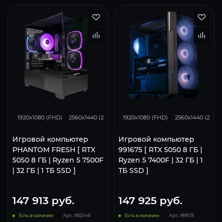
116
93
62
116
93
1920x1080 (FHD)
2560x1440 (2K)
3840x2160 (4K)
1920x1080 (FHD)
2560x1440 (2K)
Игровой компьютер
Игровой компьютер
PHANTOM FRESH [ RTX
991675 [ RTX 5050 8 ГБ |
5050 8 ГБ | Ryzen 5 7500F
Ryzen 5 7400F | 32 ГБ | 1
| 32 ГБ | 1 ТБ SSD ]
ТБ SSD ]
147 913
руб.
147 925
руб.
Есть в наличии
Арт.: 992048
Есть в наличии
Арт.: 991675