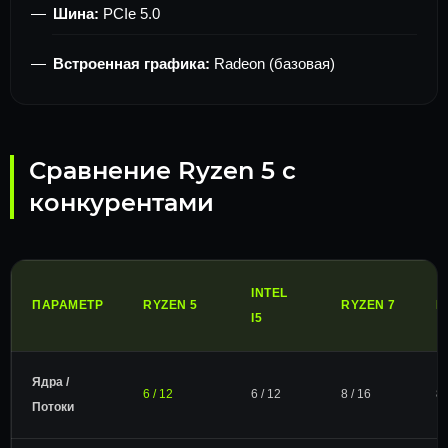
Шина:
PCIe 5.0
Встроенная графика:
Radeon (базовая)
Сравнение Ryzen 5 с
конкурентами
INTEL
ПАРАМЕТР
RYZEN 5
RYZEN 7
I
I5
Ядра /
6 / 12
6 / 12
8 / 16
8 
Потоки