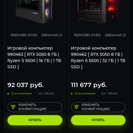
116
93
46
116
93
1920x1080 (FHD)
2560x1440 (2K)
3840x2160 (4K)
1920x1080 (FHD)
2560x1440 (2K)
Игровой компьютер
Игровой компьютер
990463 [ RTX 5050 8 ГБ |
990462 [ RTX 5050 8 ГБ |
Ryzen 5 5500 | 16 ГБ | 1 ТБ
Ryzen 5 5500 | 32 ГБ | 1 ТБ
SSD ]
SSD ]
92 037
руб.
111 677
руб.
Есть в наличии
Арт.: 990463
Есть в наличии
Арт.: 990462
ИЗМЕНИТЬ
ИЗМЕНИТЬ
КОНФИГУРАЦИЮ
КОНФИГУРАЦИЮ
КУПИТЬ
КУПИТЬ