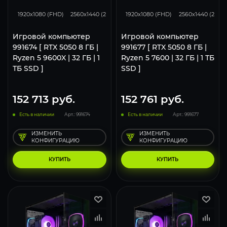
116
93
62
116
93
1920x1080 (FHD)
2560x1440 (2K)
3840x2160 (4K)
1920x1080 (FHD)
2560x1440 (2K)
Игровой компьютер
Игровой компьютер
991674 [ RTX 5050 8 ГБ |
991677 [ RTX 5050 8 ГБ |
Ryzen 5 9600X | 32 ГБ | 1
Ryzen 5 7600 | 32 ГБ | 1 ТБ
ТБ SSD ]
SSD ]
152 713
руб.
152 761
руб.
Есть в наличии
Арт.: 991674
Есть в наличии
Арт.: 991677
ИЗМЕНИТЬ
ИЗМЕНИТЬ
КОНФИГУРАЦИЮ
КОНФИГУРАЦИЮ
КУПИТЬ
КУПИТЬ