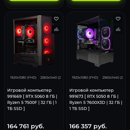
132
105
68
116
93
1920x1080 (FHD)
2560x1440 (2K)
3840x2160 (4K)
1920x1080 (FHD)
2560x1440 (2K)
Игровой компьютер
Игровой компьютер
991669 [ RTX 5060 8 ГБ |
991673 [ RTX 5050 8 ГБ |
Ryzen 5 7500F | 32 ГБ | 1
Ryzen 5 7600X3D | 32 ГБ |
ТБ SSD ]
1 ТБ SSD ]
164 761
руб.
166 357
руб.