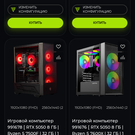
ИЗМЕНИТЬ
ИЗМЕНИТЬ
КОНФИГУРАЦИЮ
КОНФИГУРАЦИЮ
КУПИТЬ
КУПИТЬ
116
93
62
116
93
1920x1080 (FHD)
2560x1440 (2K)
3840x2160 (4K)
1920x1080 (FHD)
2560x1440 (2K)
Игровой компьютер
Игровой компьютер
991678 [ RTX 5050 8 ГБ |
991676 [ RTX 5050 8 ГБ |
Ryzen 5 7500F | 32 ГБ | 1
Ryzen 5 7600X | 32 ГБ | 1