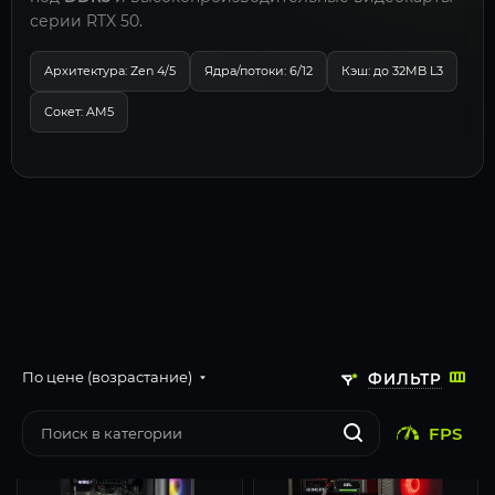
серии RTX 50.
Архитектура: Zen 4/5
Ядра/потоки: 6/12
Кэш: до 32MB L3
Сокет: AM5
По цене (возрастание)
ФИЛЬТР
FPS