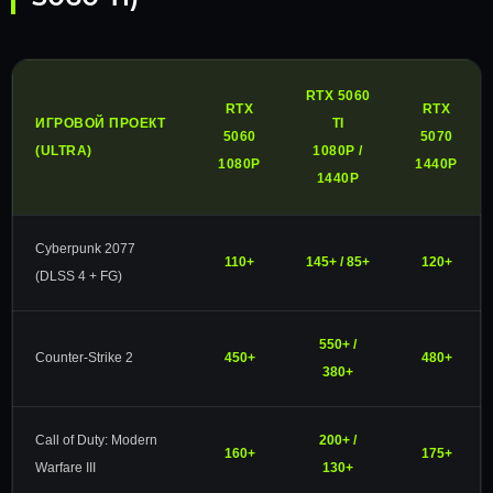
RTX 5060
RTX
RTX
ИГРОВОЙ ПРОЕКТ
TI
5060
5070
(ULTRA)
1080P /
1080P
1440P
1440P
Cyberpunk 2077
110+
145+ / 85+
120+
(DLSS 4 + FG)
550+ /
Counter-Strike 2
450+
480+
380+
Call of Duty: Modern
200+ /
160+
175+
Warfare III
130+