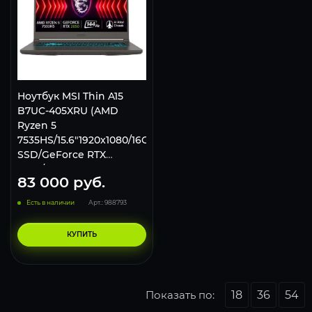
Ноутбук MSI Thin A15
B7UC-405XRU (AMD
Ryzen 5
7535HS/15.6"1920x1080/16Gb/1Tb
SSD/GeForce RTX
3050/noOS) black
83 000
руб.
Есть в наличии
Арт.: 988793
КУПИТЬ
Показать по:
18
36
54