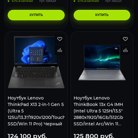
Есть в наличии
Арт.: 690629
Есть в наличии
Арт.: 692324
КУПИТЬ
КУПИТЬ
Ноутбук Lenovo
Ноутбук Lenovo
ThinkPad X13 2-in-1 Gen 5
ThinkBook 13x G4 IMH
(Ultra 5
(Intel Ultra 5 125H/13.5"
125U/13.3"/1920x1200/Touch/16Gb/512Gb
2880x1920/16Gb/512Gb
SSD/Win 11 Pro) Черный
SSD/Intel Arc/Win 11
Home) Серый
124 100
руб.
125 800
руб.