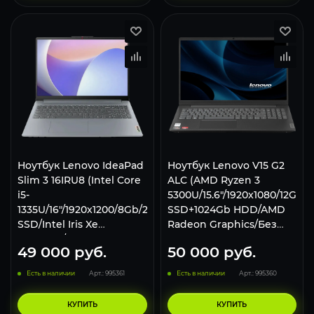
Ноутбук Lenovo IdeaPad
Ноутбук Lenovo V15 G2
Slim 3 16IRU8 (Intel Core
ALC (AMD Ryzen 3
i5-
5300U/15.6"/1920x1080/12GB/
1335U/16"/1920x1200/8Gb/256Gb
SSD+1024Gb HDD/AMD
SSD/Intel Iris Xe
Radeon Graphics/Без
Graphics/w11p)
ОС), 82KD0031RU,
49 000
руб.
50 000
руб.
82X80004RK
черный
Есть в наличии
Арт.: 995361
Есть в наличии
Арт.: 995360
КУПИТЬ
КУПИТЬ