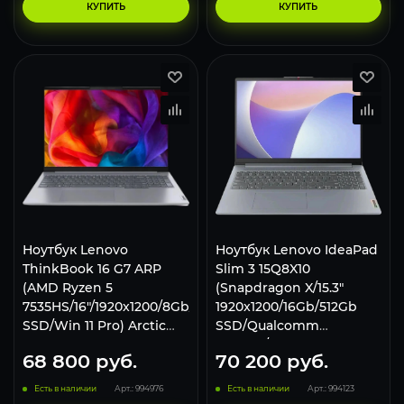
КУПИТЬ
КУПИТЬ
Ноутбук Lenovo
Ноутбук Lenovo IdeaPad
ThinkBook 16 G7 ARP
Slim 3 15Q8X10
(AMD Ryzen 5
(Snapdragon X/15.3"
7535HS/16"/1920x1200/8Gb/256Gb
1920x1200/16Gb/512Gb
SSD/Win 11 Pro) Arctic
SSD/Qualcomm
Gray
Adreno/Windows 11
68 800
руб.
70 200
руб.
Home) Серый, Русская
раскладка
Есть в наличии
Арт.: 994976
Есть в наличии
Арт.: 994123