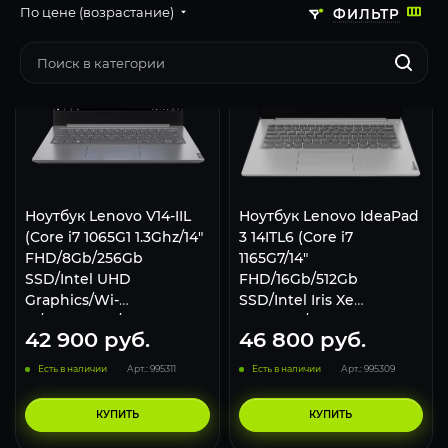
По цене (возрастание)
ФИЛЬТР
Ноутбук Lenovo V14-IIL
Ноутбук Lenovo IdeaPad
(Core i7 1065G1 1.3Ghz/14"
3 14ITL6 (Core i7
FHD/8Gb/256Gb
1165G7/14"
SSD/Intel UHD
FHD/16Gb/512Gb
Graphics/Wi-
SSD/Intel Iris Xe
Fi/Bluetooth/Win 10 Pro)
Graphics/no OS) Grey
42 900
руб.
46 800
руб.
82C400S6RU, Grey
Есть в наличии
Арт.: 995311
Есть в наличии
Арт.: 995309
КУПИТЬ
КУПИТЬ