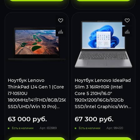
Ноутбук Lenovo
Ноутбук Lenovo IdeaPad
ThinkPad L14 Gen 1 (Core
Slim 3 16IRH10R (Intel
i7-10510U
Core 5 210H/16.0"
1800MHz/14"/FHD/8GB/256GB
1920x1200/16Gb/512Gb
SSD/UHD/Win 10 Pro)
SSD/Intel Graphics/Win
20U1004NRT, черный
11 Home) Luna Gray
63 000
руб.
67 300
руб.
Есть в наличии
Арт.: 653989
Есть в наличии
Арт.: 994120