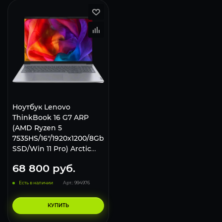
Ноутбук Lenovo
ThinkBook 16 G7 ARP
(AMD Ryzen 5
7535HS/16"/1920x1200/8Gb/256Gb
SSD/Win 11 Pro) Arctic
Gray
68 800
руб.
Есть в наличии
Арт.: 994976
КУПИТЬ