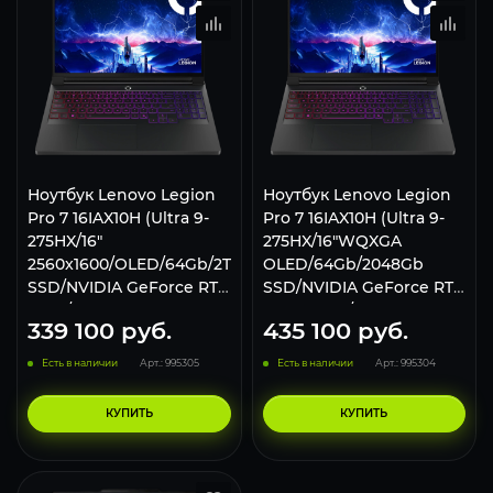
Ноутбук Lenovo Legion
Ноутбук Lenovo Legion
Pro 7 16IAX10H (Ultrа 9-
Pro 7 16IAX10H (Ultrа 9-
275НX/16"
275НX/16"WQXGA
2560x1600/OLED/64Gb/2Tb
OLED/64Gb/2048Gb
SSD/NVIDIA GeForce RTX
SSD/NVIDIA GeForce RTX
5080/Win 11 Pro) Black
5090 24Gb/Win 11 Home)
339 100
руб.
435 100
руб.
83F50018US, Black
Есть в наличии
Арт.: 995305
Есть в наличии
Арт.: 995304
КУПИТЬ
КУПИТЬ